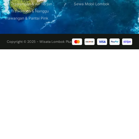
Gili Trawangan & Air Terjun
Sewa Mobil Lombok
Gili Trawangan & Nanggu
Trawangan & Pantai Pink
Copyright © 2025 - Wisata Lombok Plus