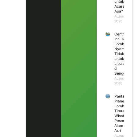
untuk
Acara
Apa?
August 3,
2026
Central
Inn Hotel
Lombok,
Nyaman
Tidak
untuk
Liburan
di
Senggigi?
August 2,
2026
Pantai
Planet
Lombok
Timur,
Wisata
Pesona
Alam
Asri
August 1,