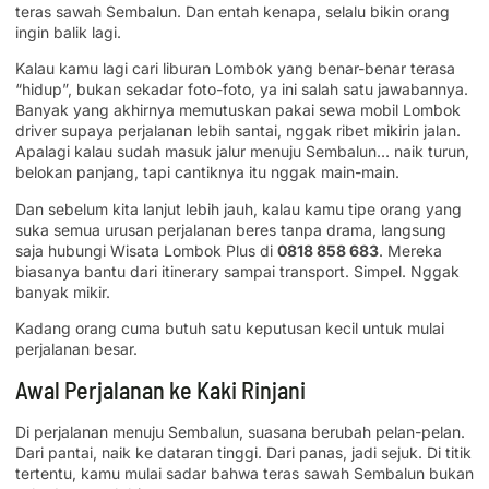
teras sawah Sembalun. Dan entah kenapa, selalu bikin orang
ingin balik lagi.
Kalau kamu lagi cari liburan Lombok yang benar-benar terasa
“hidup”, bukan sekadar foto-foto, ya ini salah satu jawabannya.
Banyak yang akhirnya memutuskan pakai sewa mobil Lombok
driver supaya perjalanan lebih santai, nggak ribet mikirin jalan.
Apalagi kalau sudah masuk jalur menuju Sembalun… naik turun,
belokan panjang, tapi cantiknya itu nggak main-main.
Dan sebelum kita lanjut lebih jauh, kalau kamu tipe orang yang
suka semua urusan perjalanan beres tanpa drama, langsung
saja hubungi Wisata Lombok Plus di
0818 858 683
. Mereka
biasanya bantu dari itinerary sampai transport. Simpel. Nggak
banyak mikir.
Kadang orang cuma butuh satu keputusan kecil untuk mulai
perjalanan besar.
Awal Perjalanan ke Kaki Rinjani
Di perjalanan menuju Sembalun, suasana berubah pelan-pelan.
Dari pantai, naik ke dataran tinggi. Dari panas, jadi sejuk. Di titik
tertentu, kamu mulai sadar bahwa teras sawah Sembalun bukan