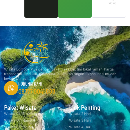
2026
Wisata Lombok Plus dengan paket fleksibel, tim lokal ramah, harga
transparan. Dari Gili ke Mandalika, liburan ringan—konsultasi mudah
lewat WA nyaman.
HUBUNGI KAMI
08777 0041 888
Paket Wisata
Link Penting
Wisata Gili Trawangan
Wisata 2 Hari
Wisata Gili Nanggu
Wisata 3 Hari
Wisata Pantai Pink
Wisata 4 Hari