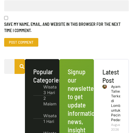
SAVE MY NAME, EMAIL, AND WEBSITE IN THIS BROWSER FOR THE NEXT
TIME I COMMENT.
Popular
Signup
Latest
Categories
our
Post
Wisata
newsletter
Ayam
Taliwang
3 Hari
to get
Terkenal
2
di
update
Malam
Lombok
untuk
information,
Pecinta
Wisata
news,
Pedas
1 Hari
August 6,
insight
2026