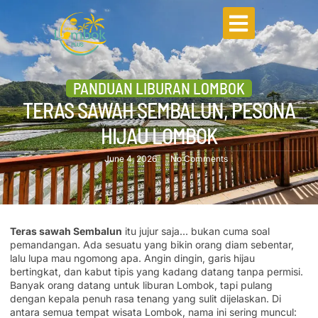
PANDUAN LIBURAN LOMBOK
TERAS SAWAH SEMBALUN, PESONA
HIJAU LOMBOK
June 4, 2026
No Comments
Teras sawah Sembalun
itu jujur saja… bukan cuma soal
pemandangan. Ada sesuatu yang bikin orang diam sebentar,
lalu lupa mau ngomong apa. Angin dingin, garis hijau
bertingkat, dan kabut tipis yang kadang datang tanpa permisi.
Banyak orang datang untuk liburan Lombok, tapi pulang
dengan kepala penuh rasa tenang yang sulit dijelaskan. Di
antara semua tempat wisata Lombok, nama ini sering muncul: