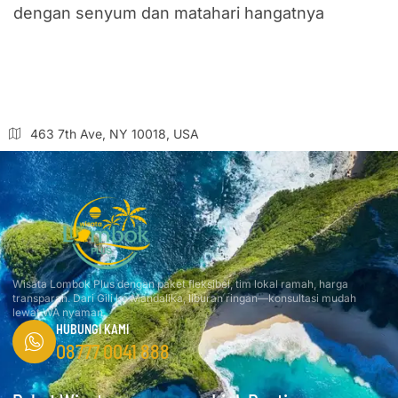
dengan senyum dan matahari hangatnya
463 7th Ave, NY 10018, USA
Wisata Lombok Plus dengan paket fleksibel, tim lokal ramah, harga
transparan. Dari Gili ke Mandalika, liburan ringan—konsultasi mudah
lewat WA nyaman.
HUBUNGI KAMI
08777 0041 888