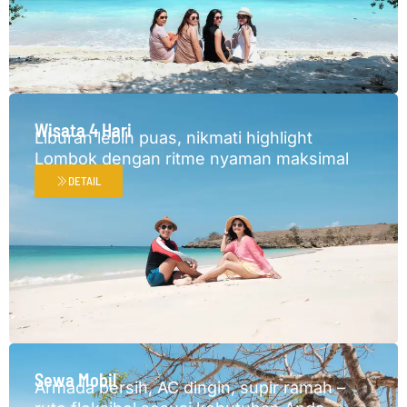
Wisata 4 Hari
Liburan lebih puas, nikmati highlight
Lombok dengan ritme nyaman maksimal
DETAIL
Sewa Mobil
Armada bersih, AC dingin, supir ramah –