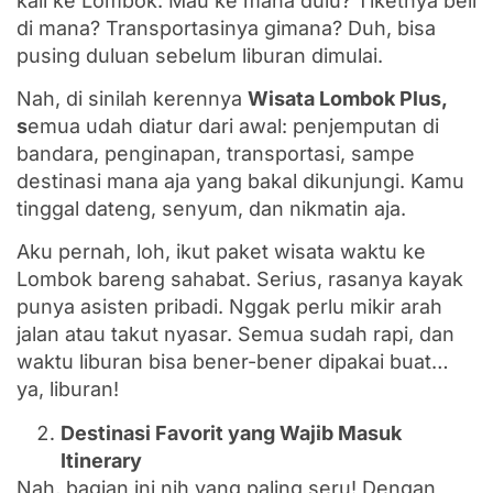
kali ke Lombok. Mau ke mana dulu? Tiketnya beli
di mana? Transportasinya gimana? Duh, bisa
pusing duluan sebelum liburan dimulai.
Nah, di sinilah kerennya
Wisata Lombok Plus,
s
emua udah diatur dari awal: penjemputan di
bandara, penginapan, transportasi, sampe
destinasi mana aja yang bakal dikunjungi. Kamu
tinggal dateng, senyum, dan nikmatin aja.
Aku pernah, loh, ikut paket wisata waktu ke
Lombok bareng sahabat. Serius, rasanya kayak
punya asisten pribadi. Nggak perlu mikir arah
jalan atau takut nyasar. Semua sudah rapi, dan
waktu liburan bisa bener-bener dipakai buat…
ya, liburan!
Destinasi Favorit yang Wajib Masuk
Itinerary
Nah, bagian ini nih yang paling seru! Dengan