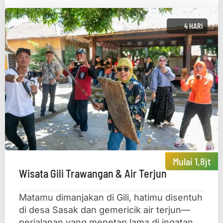
4 HARI
Mulai 1,8jt
Wisata Gili Trawangan & Air Terjun
Matamu dimanjakan di Gili, hatimu disentuh
di desa Sasak dan gemericik air terjun—
perjalanan yang menetap lama di ingatan.