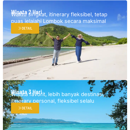
Wisata 2 Hari
Waktu singkat, itinerary fleksibel, tetap
puas jelajahi Lombok secara maksimal
DETAIL
Wisata 3 Hari
Wisata favorit, lebih banyak destinasi,
itinerary personal, fleksibel selalu
DETAIL