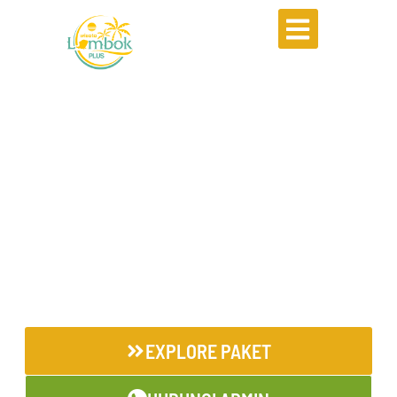
PAKET WISATA LOMBOK YANG
100% SESUAI IMPIANMU
Begitu di Lombok kamu sudah dijemput driver
bersahabat yang siap antar ke destinasi terbaik di
Lombok, jadwal liburan fleksibel yang sesuai
impianmu.
EXPLORE PAKET