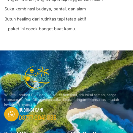
Suka kombinasi budaya, pantai, dan alam
Butuh healing dari rutinitas tapi tetap aktif
…paket ini cocok banget buat kamu.
Wisata Lombok Plus dengan paket fleksibel, tim lokal ramah, harga
transparan. Dari Gili ke Mandalika, liburan ringan—konsultasi mudah
lewat WA nyaman.
HUBUNGI KAMI
08777 0041 888