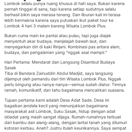
Lombok selalu punya ruang khusus di hati saya. Bukan karena
pernah tinggal di sana, tapi karena setiap sudutnya selalu
berhasil bikin saya merasa tenang. Dan liburan kali ini terasa
lebih bermakna karena saya putuskan ikut paket tour ke
Lombok 4 hari 3 malam bareng Wisata Lombok Plus.
Bukan cuma main ke pantai atau pulau, tapi juga diajak
menyentuh akar budaya, menjelajah bawah laut, dan
menyegarkan diri di kaki Rinjani. Kombinasi pas antara alam,
budaya, dan pengalaman yang “nggak asal mampir.”
Hari Pertama: Mendarat dan Langsung Disambut Budaya
Sasak
Tiba di Bandara Zainuddin Abdul Madjid, saya langsung
dijemput oleh pemandu dari tim Wisata Lombok Plus. Nggak
perlu bingung atau nanya-nanya—semua sudah diatur. Timnya
ramah, komunikatif, dan tahu bagaimana mencairkan suasana.
Tujuan pertama kami adalah Desa Adat Sade. Desa ini
bagaikan jendela kecil yang menunjukkan bagaimana
masyarakat asli Lombok, Suku Sasak, hidup dengan adat
istiadat yang masih sangat dijaga. Rumah-rumahnya terbuat
dari bambu dan alang-alang, dengan lantai tanah yang dilumuri
kotoran kerbau. Aneh? Justru itulah keunikannya. Saya sempat