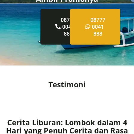
08777
08777
0041
0041
888
888
Testimoni
Cerita Liburan: Lombok dalam 4
Hari yang Penuh Cerita dan Rasa