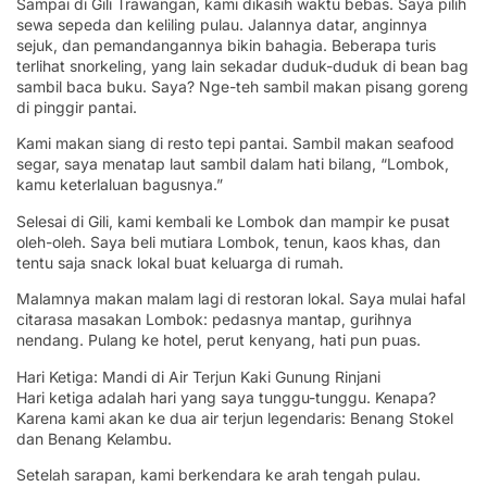
Sampai di Gili Trawangan, kami dikasih waktu bebas. Saya pilih
sewa sepeda dan keliling pulau. Jalannya datar, anginnya
sejuk, dan pemandangannya bikin bahagia. Beberapa turis
terlihat snorkeling, yang lain sekadar duduk-duduk di bean bag
sambil baca buku. Saya? Nge-teh sambil makan pisang goreng
di pinggir pantai.
Kami makan siang di resto tepi pantai. Sambil makan seafood
segar, saya menatap laut sambil dalam hati bilang, “Lombok,
kamu keterlaluan bagusnya.”
Selesai di Gili, kami kembali ke Lombok dan mampir ke pusat
oleh-oleh. Saya beli mutiara Lombok, tenun, kaos khas, dan
tentu saja snack lokal buat keluarga di rumah.
Malamnya makan malam lagi di restoran lokal. Saya mulai hafal
citarasa masakan Lombok: pedasnya mantap, gurihnya
nendang. Pulang ke hotel, perut kenyang, hati pun puas.
Hari Ketiga: Mandi di Air Terjun Kaki Gunung Rinjani
Hari ketiga adalah hari yang saya tunggu-tunggu. Kenapa?
Karena kami akan ke dua air terjun legendaris: Benang Stokel
dan Benang Kelambu.
Setelah sarapan, kami berkendara ke arah tengah pulau.