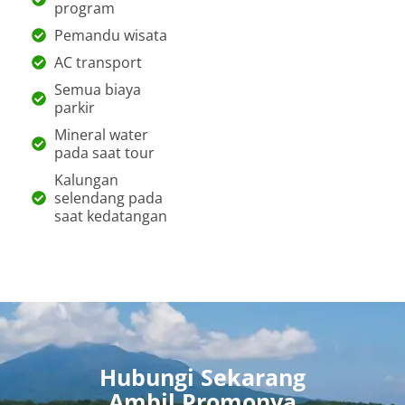
program
Pemandu wisata
AC transport
Semua biaya
parkir
Mineral water
pada saat tour
Kalungan
selendang pada
saat kedatangan
Hubungi Sekarang
Ambil Promonya