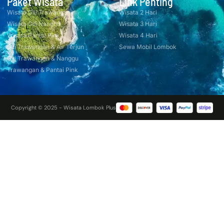
Paket Wisata
Link Penting
Wisata Gili Trawangan
Wisata 2 Hari
Wisata Gili Nanggu
Wisata 3 Hari
Wisata Pantai Pink
Wisata 4 Hari
Gili Trawangan & Air Terjun
Sewa Mobil Lombok
Gili Trawangan & Nanggu
Trawangan & Pantai Pink
Copyright © 2025 - Wisata Lombok Plus