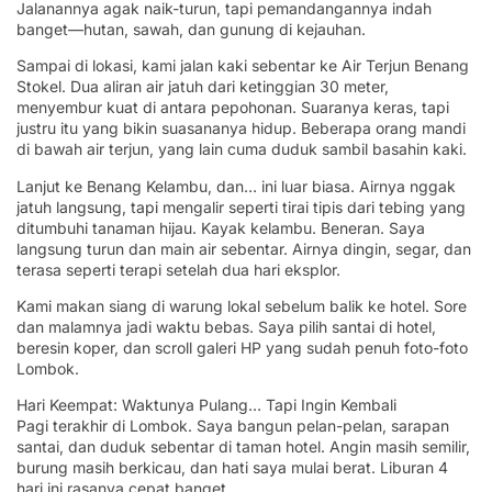
Jalanannya agak naik-turun, tapi pemandangannya indah
banget—hutan, sawah, dan gunung di kejauhan.
Sampai di lokasi, kami jalan kaki sebentar ke Air Terjun Benang
Stokel. Dua aliran air jatuh dari ketinggian 30 meter,
menyembur kuat di antara pepohonan. Suaranya keras, tapi
justru itu yang bikin suasananya hidup. Beberapa orang mandi
di bawah air terjun, yang lain cuma duduk sambil basahin kaki.
Lanjut ke Benang Kelambu, dan… ini luar biasa. Airnya nggak
jatuh langsung, tapi mengalir seperti tirai tipis dari tebing yang
ditumbuhi tanaman hijau. Kayak kelambu. Beneran. Saya
langsung turun dan main air sebentar. Airnya dingin, segar, dan
terasa seperti terapi setelah dua hari eksplor.
Kami makan siang di warung lokal sebelum balik ke hotel. Sore
dan malamnya jadi waktu bebas. Saya pilih santai di hotel,
beresin koper, dan scroll galeri HP yang sudah penuh foto-foto
Lombok.
Hari Keempat: Waktunya Pulang… Tapi Ingin Kembali
Pagi terakhir di Lombok. Saya bangun pelan-pelan, sarapan
santai, dan duduk sebentar di taman hotel. Angin masih semilir,
burung masih berkicau, dan hati saya mulai berat. Liburan 4
hari ini rasanya cepat banget.