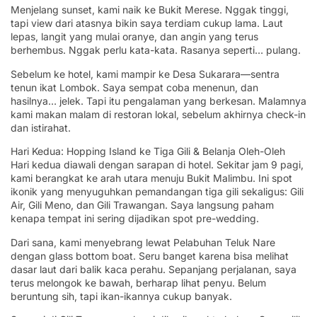
Menjelang sunset, kami naik ke Bukit Merese. Nggak tinggi,
tapi view dari atasnya bikin saya terdiam cukup lama. Laut
lepas, langit yang mulai oranye, dan angin yang terus
berhembus. Nggak perlu kata-kata. Rasanya seperti… pulang.
Sebelum ke hotel, kami mampir ke Desa Sukarara—sentra
tenun ikat Lombok. Saya sempat coba menenun, dan
hasilnya… jelek. Tapi itu pengalaman yang berkesan. Malamnya
kami makan malam di restoran lokal, sebelum akhirnya check-in
dan istirahat.
Hari Kedua: Hopping Island ke Tiga Gili & Belanja Oleh-Oleh
Hari kedua diawali dengan sarapan di hotel. Sekitar jam 9 pagi,
kami berangkat ke arah utara menuju Bukit Malimbu. Ini spot
ikonik yang menyuguhkan pemandangan tiga gili sekaligus: Gili
Air, Gili Meno, dan Gili Trawangan. Saya langsung paham
kenapa tempat ini sering dijadikan spot pre-wedding.
Dari sana, kami menyebrang lewat Pelabuhan Teluk Nare
dengan glass bottom boat. Seru banget karena bisa melihat
dasar laut dari balik kaca perahu. Sepanjang perjalanan, saya
terus melongok ke bawah, berharap lihat penyu. Belum
beruntung sih, tapi ikan-ikannya cukup banyak.