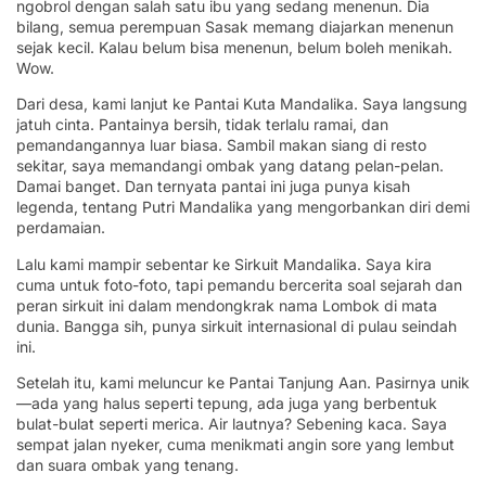
ngobrol dengan salah satu ibu yang sedang menenun. Dia
bilang, semua perempuan Sasak memang diajarkan menenun
sejak kecil. Kalau belum bisa menenun, belum boleh menikah.
Wow.
Dari desa, kami lanjut ke Pantai Kuta Mandalika. Saya langsung
jatuh cinta. Pantainya bersih, tidak terlalu ramai, dan
pemandangannya luar biasa. Sambil makan siang di resto
sekitar, saya memandangi ombak yang datang pelan-pelan.
Damai banget. Dan ternyata pantai ini juga punya kisah
legenda, tentang Putri Mandalika yang mengorbankan diri demi
perdamaian.
Lalu kami mampir sebentar ke Sirkuit Mandalika. Saya kira
cuma untuk foto-foto, tapi pemandu bercerita soal sejarah dan
peran sirkuit ini dalam mendongkrak nama Lombok di mata
dunia. Bangga sih, punya sirkuit internasional di pulau seindah
ini.
Setelah itu, kami meluncur ke Pantai Tanjung Aan. Pasirnya unik
—ada yang halus seperti tepung, ada juga yang berbentuk
bulat-bulat seperti merica. Air lautnya? Sebening kaca. Saya
sempat jalan nyeker, cuma menikmati angin sore yang lembut
dan suara ombak yang tenang.