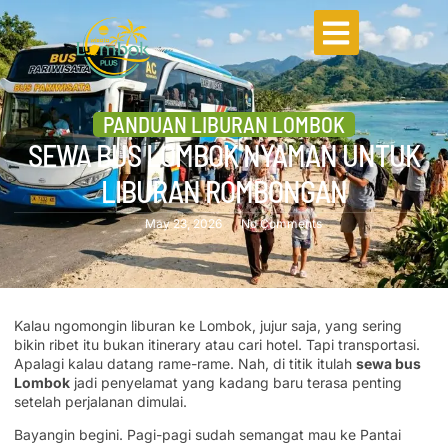
PANDUAN LIBURAN LOMBOK
SEWA BUS LOMBOK NYAMAN UNTUK
LIBURAN ROMBONGAN
May 23, 2026
No Comments
Kalau ngomongin liburan ke Lombok, jujur saja, yang sering
bikin ribet itu bukan itinerary atau cari hotel. Tapi transportasi.
Apalagi kalau datang rame-rame. Nah, di titik itulah
sewa bus
Lombok
jadi penyelamat yang kadang baru terasa penting
setelah perjalanan dimulai.
Bayangin begini. Pagi-pagi sudah semangat mau ke Pantai