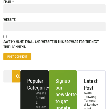
EMAIL
*
WEBSITE
SAVE MY NAME, EMAIL, AND WEBSITE IN THIS BROWSER FOR THE NEXT
TIME I COMMENT.
Popular
Signup
Latest
Categories
our
Post
Wisata
newsletter
Ayam
Taliwang
3 Hari
to get
Terkenal
2
di Lombok
update
Malam
untuk