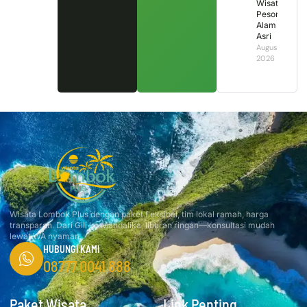
Wisata
Pesona
Alam
Asri
August 1,
2026
Wisata Lombok Plus dengan paket fleksibel, tim lokal ramah, harga
transparan. Dari Gili ke Mandalika, liburan ringan—konsultasi mudah
lewat WA nyaman.
HUBUNGI KAMI
08777 0041 888
Paket Wisata
Link Penting