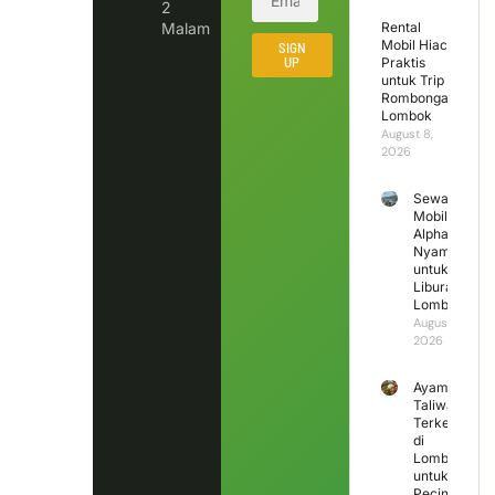
2
Malam
Rental
Mobil Hiace
SIGN
UP
Praktis
untuk Trip
Rombongan
Lombok
August 8,
2026
Sewa
Mobil
Alphard
Nyaman
untuk
Liburan
Lombok
August 7,
2026
Ayam
Taliwang
Terkenal
di
Lombok
untuk
Pecinta