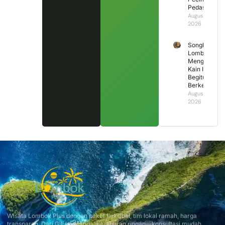
Pedas
August 6,
2026
Songket
Lombok
Mengapa
Kain Ini
Begitu
Berkesan?
August 5,
2026
Wisata Lombok Plus dengan paket fleksibel, tim lokal ramah, harga
transparan. Dari Gili ke Mandalika, liburan ringan—konsultasi mudah