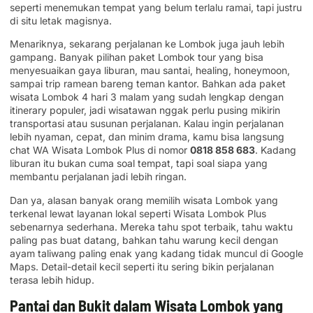
seperti menemukan tempat yang belum terlalu ramai, tapi justru
di situ letak magisnya.
Menariknya, sekarang perjalanan ke Lombok juga jauh lebih
gampang. Banyak pilihan paket Lombok tour yang bisa
menyesuaikan gaya liburan, mau santai, healing, honeymoon,
sampai trip ramean bareng teman kantor. Bahkan ada paket
wisata Lombok 4 hari 3 malam yang sudah lengkap dengan
itinerary populer, jadi wisatawan nggak perlu pusing mikirin
transportasi atau susunan perjalanan. Kalau ingin perjalanan
lebih nyaman, cepat, dan minim drama, kamu bisa langsung
chat WA Wisata Lombok Plus di nomor
0818 858 683
. Kadang
liburan itu bukan cuma soal tempat, tapi soal siapa yang
membantu perjalanan jadi lebih ringan.
Dan ya, alasan banyak orang memilih wisata Lombok yang
terkenal lewat layanan lokal seperti Wisata Lombok Plus
sebenarnya sederhana. Mereka tahu spot terbaik, tahu waktu
paling pas buat datang, bahkan tahu warung kecil dengan
ayam taliwang paling enak yang kadang tidak muncul di Google
Maps. Detail-detail kecil seperti itu sering bikin perjalanan
terasa lebih hidup.
Pantai dan Bukit dalam Wisata Lombok yang