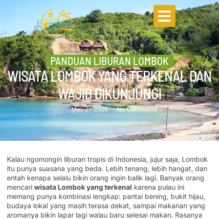
PANDUAN LIBURAN LOMBOK
WISATA LOMBOK YANG TERKENAL DAN
WAJIB DIKUNJUNGI
May 21, 2026
No Comments
Kalau ngomongin liburan tropis di Indonesia, jujur saja, Lombok
itu punya suasana yang beda. Lebih tenang, lebih hangat, dan
entah kenapa selalu bikin orang ingin balik lagi. Banyak orang
mencari
wisata Lombok yang terkenal
karena pulau ini
memang punya kombinasi lengkap: pantai bening, bukit hijau,
budaya lokal yang masih terasa dekat, sampai makanan yang
aromanya bikin lapar lagi walau baru selesai makan. Rasanya