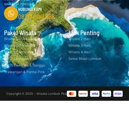
lewat WA nyaman.
HUBUNGI KAMI
08777 0041 888
Paket Wisata
Link Penting
Wisata Gili Trawangan
Wisata 2 Hari
Wisata Gili Nanggu
Wisata 3 Hari
Wisata Pantai Pink
Wisata 4 Hari
Gili Trawangan & Air Terjun
Sewa Mobil Lombok
Gili Trawangan & Nanggu
Trawangan & Pantai Pink
Copyright © 2025 - Wisata Lombok Plus