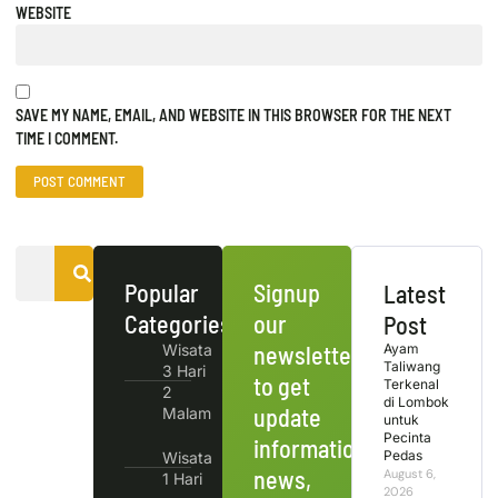
WEBSITE
SAVE MY NAME, EMAIL, AND WEBSITE IN THIS BROWSER FOR THE NEXT
TIME I COMMENT.
Popular
Signup
Latest
Categories
our
Post
Wisata
newsletter
Ayam
Taliwang
3 Hari
to get
Terkenal
2
di Lombok
update
Malam
untuk
Pecinta
information,
Pedas
Wisata
news,
August 6,
1 Hari
2026