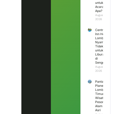
untuk
Acara
Apa?
August 3,
2026
Central
Inn Hotel
Lombok,
Nyaman
Tidak
untuk
Liburan
di
Senggigi?
August 2,
2026
Pantai
Planet
Lombok
Timur,
Wisata
Pesona
Alam
Asri