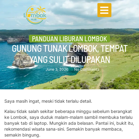
PANDUAN LIBURAN LOMBOK
GUNUNG TUNAK LOMBOK, TEMPAT
YANG SULIT DILUPAKAN
June 3, 2026
No Comments
Saya masih ingat, meski tidak terlalu detail.
Kalau tidak salah sekitar beberapa minggu sebelum berangkat
ke Lombok, saya duduk malam-malam sambil membuka terlalu
banyak tab di laptop. Mungkin ada belasan. Pantai ini, bukit itu,
rekomendasi wisata sana-sini. Semakin banyak membaca,
semakin bingung.