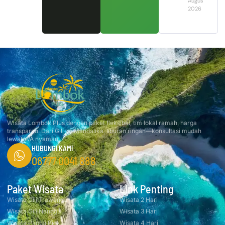
August 1,
2026
Wisata Lombok Plus dengan paket fleksibel, tim lokal ramah, harga
transparan. Dari Gili ke Mandalika, liburan ringan—konsultasi mudah
lewat WA nyaman.
HUBUNGI KAMI
08777 0041 888
Paket Wisata
Link Penting
Wisata Gili Trawangan
Wisata 2 Hari
Wisata Gili Nanggu
Wisata 3 Hari
Wisata Pantai Pink
Wisata 4 Hari