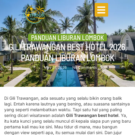
PANDUAN LIBURAN LOMBOK
GILI TRAWANGAN BEST HOTEL 2026,
PANDUAN LIBURAN LOMBOK
May 31, 2026
No Comments
Di Gili Trawangan, ada sesuatu yang selalu bikin orang balik
lagi. Entah karena lautnya yang bening, atau suasana santainya
yang seperti melambatkan waktu. Tapi satu hal yang paling
sering dicari wisatawan adalah
Gili Trawangan best hotel
. Ya,
itu kata kunci yang selalu muncul di kepala siapa pun yang baru
pertama kali mau ke sini. Mau tidur di mana, mau bangun
dengan view seperti apa, itu semua mulai dari sini. Dan jujur