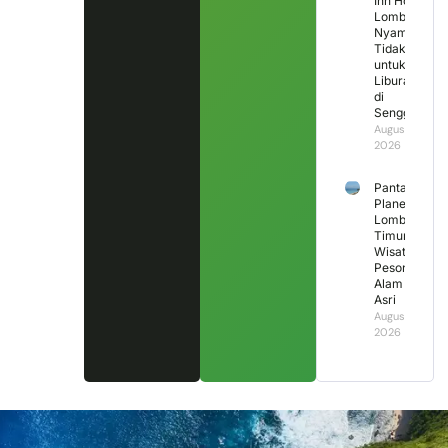
Inn Hotel
Lombok,
Nyaman
Tidak
untuk
Liburan
di
Senggigi?
August 2,
2026
Pantai
Planet
Lombok
Timur,
Wisata
Pesona
Alam
Asri
August 1,
2026