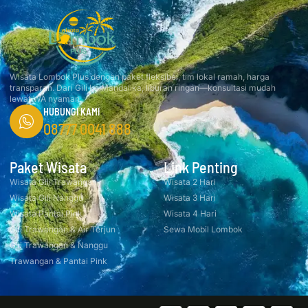
Wisata Lombok Plus dengan paket fleksibel, tim lokal ramah, harga
transparan. Dari Gili ke Mandalika, liburan ringan—konsultasi mudah
lewat WA nyaman.
HUBUNGI KAMI
08777 0041 888
Paket Wisata
Link Penting
Wisata Gili Trawangan
Wisata 2 Hari
Wisata Gili Nanggu
Wisata 3 Hari
Wisata Pantai Pink
Wisata 4 Hari
Gili Trawangan & Air Terjun
Sewa Mobil Lombok
Gili Trawangan & Nanggu
Trawangan & Pantai Pink