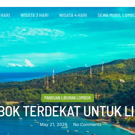
 HARI
WISATA 3 HARI
WISATA 4 HARI
SEWA MOBIL LOMB
PANDUAN LIBURAN LOMBOK
BOK TERDEKAT UNTUK L
May 21, 2026
No Comments