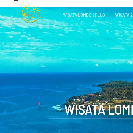
WISATA LOMBOK PLUS
WISATA 2
WISATA LOM