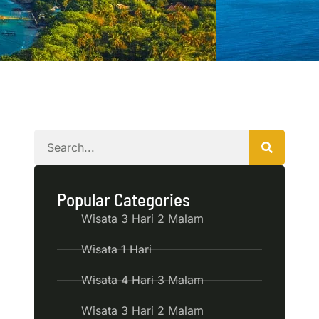
Popular Categories
Wisata 3 Hari 2 Malam
Wisata 1 Hari
Wisata 4 Hari 3 Malam
Wisata 3 Hari 2 Malam