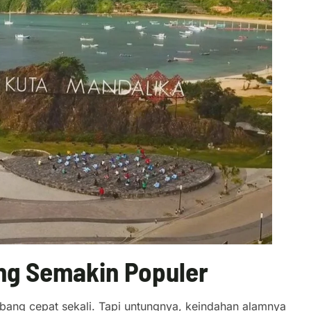
ng Semakin Populer
bang cepat sekali. Tapi untungnya, keindahan alamnya