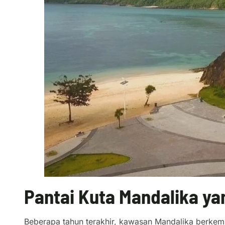
Pantai Kuta Mandalika ya
Beberapa tahun terakhir, kawasan Mandalika berkem