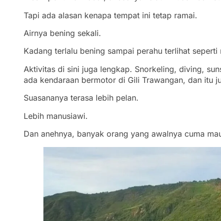
Tapi ada alasan kenapa tempat ini tetap ramai.
Airnya bening sekali.
Kadang terlalu bening sampai perahu terlihat seperti
Aktivitas di sini juga lengkap. Snorkeling, diving, su
ada kendaraan bermotor di Gili Trawangan, dan itu ju
Suasananya terasa lebih pelan.
Lebih manusiawi.
Dan anehnya, banyak orang yang awalnya cuma mau