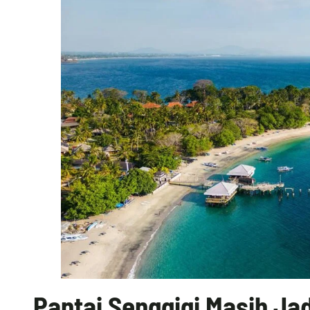
Pantai Senggigi Masih Jad