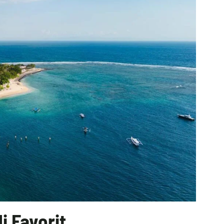
i Favorit