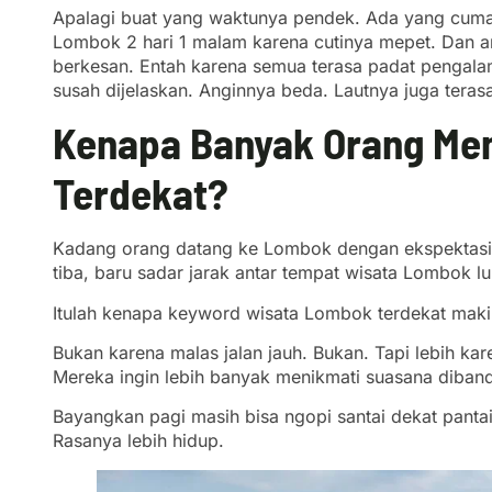
Apalagi buat yang waktunya pendek. Ada yang cuma 
Lombok 2 hari 1 malam karena cutinya mepet. Dan aneh
berkesan. Entah karena semua terasa padat penga
susah dijelaskan. Anginnya beda. Lautnya juga terasa
Kenapa Banyak Orang Me
Terdekat?
Kadang orang datang ke Lombok dengan ekspektasi be
tiba, baru sadar jarak antar tempat wisata Lombok l
Itulah kenapa keyword wisata Lombok terdekat makin
Bukan karena malas jalan jauh. Bukan. Tapi lebih kar
Mereka ingin lebih banyak menikmati suasana diband
Bayangkan pagi masih bisa ngopi santai dekat pantai,
Rasanya lebih hidup.