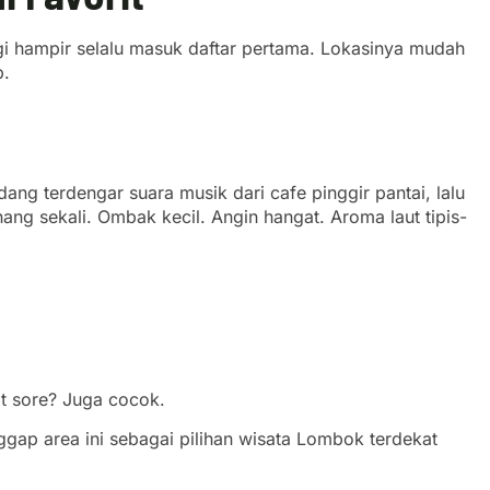
gi hampir selalu masuk daftar pertama. Lokasinya mudah
p.
ang terdengar suara musik dari cafe pinggir pantai, lalu
g sekali. Ombak kecil. Angin hangat. Aroma laut tipis-
it sore? Juga cocok.
p area ini sebagai pilihan wisata Lombok terdekat