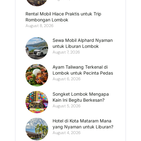
Rental Mobil Hiace Praktis untuk Trip
Rombongan Lombok
August 8, 2026
Sewa Mobil Alphard Nyaman
untuk Liburan Lombok
August 7, 2026
Ayam Taliwang Terkenal di
Lombok untuk Pecinta Pedas
August 6, 2026
Songket Lombok Mengapa
Kain Ini Begitu Berkesan?
August 5, 2026
Hotel di Kota Mataram Mana
yang Nyaman untuk Liburan?
August 4, 2026