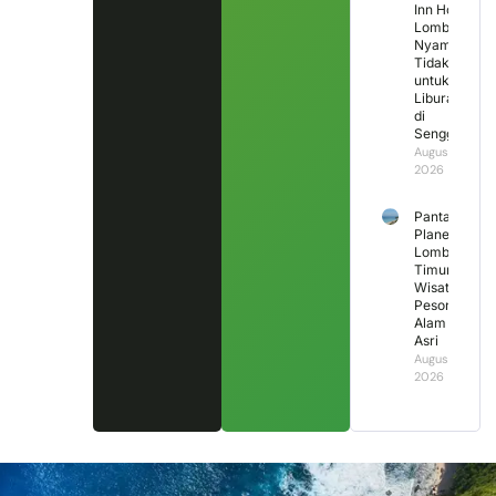
Inn Hotel
Lombok,
Nyaman
Tidak
untuk
Liburan
di
Senggigi?
August 2,
2026
Pantai
Planet
Lombok
Timur,
Wisata
Pesona
Alam
Asri
August 1,
2026