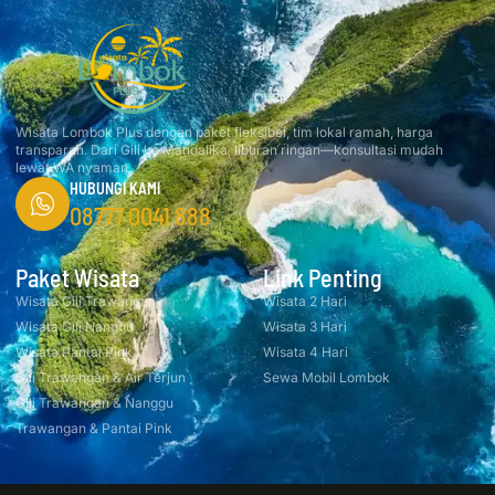
Wisata Lombok Plus dengan paket fleksibel, tim lokal ramah, harga
transparan. Dari Gili ke Mandalika, liburan ringan—konsultasi mudah
lewat WA nyaman.
HUBUNGI KAMI
08777 0041 888
Paket Wisata
Link Penting
Wisata Gili Trawangan
Wisata 2 Hari
Wisata Gili Nanggu
Wisata 3 Hari
Wisata Pantai Pink
Wisata 4 Hari
Gili Trawangan & Air Terjun
Sewa Mobil Lombok
Gili Trawangan & Nanggu
Trawangan & Pantai Pink