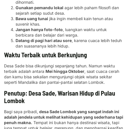
dihormati.
Gunakan pemandu lokal
agar lebih paham filosofi dan
sejarah setiap sudut desa.
Bawa uang tunai
jika ingin membeli kain tenun atau
suvenir khas.
Jangan hanya foto-foto
, luangkan waktu untuk
berbicara dan belajar dari warga.
Datang di pagi hari atau sore
, karena cuaca lebih teduh
dan suasananya lebih hidup.
Waktu Terbaik untuk Berkunjung
Desa Sade bisa dikunjungi sepanjang tahun. Namun waktu
terbaik adalah antara
Mei hingga Oktober
, saat cuaca cerah
dan kamu bisa sekalian mengunjungi objek wisata sekitar
seperti Mandalika dan pantai-pantai selatan Lombok.
Penutup: Desa Sade, Warisan Hidup di Pulau
Lombok
Bagi saya pribadi,
desa Sade Lombok yang sangat indah ini
adalah jendela untuk melihat kehidupan yang sederhana tapi
penuh makna.
Tempat ini bukan hanya destinasi wisata, tapi
juga tempat untuk belajar, merenung, dan menghargai kearifan