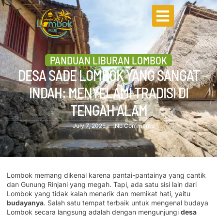
PANDUAN LIBURAN LOMBOK
DESA SADE LOMBOK YANG SANGAT
INDAH: MENYELAMI TRADISI DI
TENGAH ALAM
July 7, 2025
No Comments
Lombok memang dikenal karena pantai-pantainya yang cantik
dan Gunung Rinjani yang megah. Tapi, ada satu sisi lain dari
Lombok yang tidak kalah menarik dan memikat hati, yaitu
budayanya
. Salah satu tempat terbaik untuk mengenal budaya
Lombok secara langsung adalah dengan mengunjungi
desa