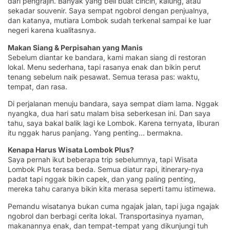
dari pengrajin. Banyak yang beli buat cincin, kalung, atau
sekadar souvenir. Saya sempat ngobrol dengan penjualnya,
dan katanya, mutiara Lombok sudah terkenal sampai ke luar
negeri karena kualitasnya.
Makan Siang & Perpisahan yang Manis
Sebelum diantar ke bandara, kami makan siang di restoran
lokal. Menu sederhana, tapi rasanya enak dan bikin perut
tenang sebelum naik pesawat. Semua terasa pas: waktu,
tempat, dan rasa.
Di perjalanan menuju bandara, saya sempat diam lama. Nggak
nyangka, dua hari satu malam bisa seberkesan ini. Dan saya
tahu, saya bakal balik lagi ke Lombok. Karena ternyata, liburan
itu nggak harus panjang. Yang penting… bermakna.
Kenapa Harus Wisata Lombok Plus?
Saya pernah ikut beberapa trip sebelumnya, tapi Wisata
Lombok Plus terasa beda. Semua diatur rapi, itinerary-nya
padat tapi nggak bikin capek, dan yang paling penting,
mereka tahu caranya bikin kita merasa seperti tamu istimewa.
Pemandu wisatanya bukan cuma ngajak jalan, tapi juga ngajak
ngobrol dan berbagi cerita lokal. Transportasinya nyaman,
makanannya enak, dan tempat-tempat yang dikunjungi tuh