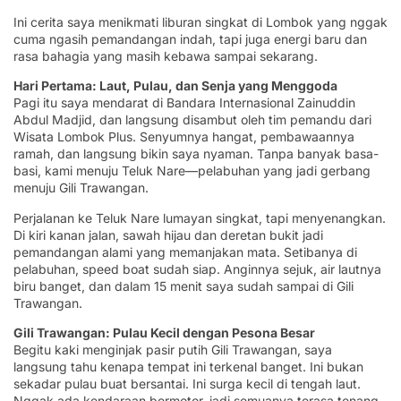
Ini cerita saya menikmati liburan singkat di Lombok yang nggak
cuma ngasih pemandangan indah, tapi juga energi baru dan
rasa bahagia yang masih kebawa sampai sekarang.
Hari Pertama: Laut, Pulau, dan Senja yang Menggoda
Pagi itu saya mendarat di Bandara Internasional Zainuddin
Abdul Madjid, dan langsung disambut oleh tim pemandu dari
Wisata Lombok Plus. Senyumnya hangat, pembawaannya
ramah, dan langsung bikin saya nyaman. Tanpa banyak basa-
basi, kami menuju Teluk Nare—pelabuhan yang jadi gerbang
menuju Gili Trawangan.
Perjalanan ke Teluk Nare lumayan singkat, tapi menyenangkan.
Di kiri kanan jalan, sawah hijau dan deretan bukit jadi
pemandangan alami yang memanjakan mata. Setibanya di
pelabuhan, speed boat sudah siap. Anginnya sejuk, air lautnya
biru banget, dan dalam 15 menit saya sudah sampai di Gili
Trawangan.
Gili Trawangan: Pulau Kecil dengan Pesona Besar
Begitu kaki menginjak pasir putih Gili Trawangan, saya
langsung tahu kenapa tempat ini terkenal banget. Ini bukan
sekadar pulau buat bersantai. Ini surga kecil di tengah laut.
Nggak ada kendaraan bermotor, jadi semuanya terasa tenang.