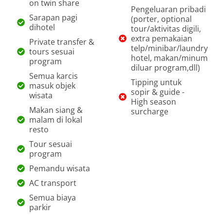
on twin share
Pengeluaran pribadi
Sarapan pagi
(porter, optional
dihotel
tour/aktivitas digili,
extra pemakaian
Private transfer &
telp/minibar/laundry
tours sesuai
hotel, makan/minum
program
diluar program,dll)
Semua karcis
Tipping untuk
masuk objek
sopir & guide -
wisata
High season
Makan siang &
surcharge
malam di lokal
resto
Tour sesuai
program
Pemandu wisata
AC transport
Semua biaya
parkir