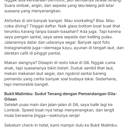
Suara ombak, angin, dan sepeda yang lalu-lalang jadi latar
suasana yang menyenangkan.
Aktivitas di sini banyak banget. Mau snorkeling? Bisa. Mau
coba diving? Tinggal daftar. Naik glass bottom boat buat lihat
terumbu karang tanpa basah-basahan? Ada juga. Tapi karena
saya pengen santai, saya sewa sepeda dan keliling pulau.
Jalanannya datar dan udaranya segar. Banyak spot foto
Instagramable juga—dermaga kayu, ayunan di tengah laut, dan
deretan café di pinggir pantai.
Makan siangnya? Disiapin di resto lokal di Gili. Nggak cuma
enak, tapi suasananya bikin betah. Duduk sambil lihat laut,
makan makanan laut segar, dan ngobrol santai bareng
pemandu yang cerita banyak soal budaya lokal. Sederhana,
tapi memorable banget.
Bukit Malimbu: Sudut Tenang dengan Pemandangan Gila-
Gilaan
Setelah puas main dan jalan-jalan di Gili, saya balik lagi ke
Lombok. Speed boat-nya tetap menyenangkan, dan langit
mulai berwarna jingga—waktunya senja!
Sebelum check-in hotel, kami mampir dulu ke Bukit Malimbu.