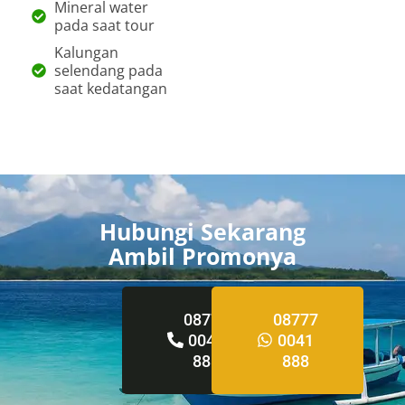
Mineral water
pada saat tour
Kalungan
selendang pada
saat kedatangan
Hubungi Sekarang
Ambil Promonya
08777
08777
0041
0041
888
888