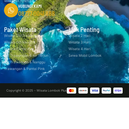
lewat WA nyaman.
HUBUNGI KAMI
08777 0041 888
Paket Wisata
Link Penting
Wisata Gili Trawangan
Wisata 2 Hari
Wisata Gili Nanggu
Wisata 3 Hari
Wisata Pantai Pink
Wisata 4 Hari
Gili Trawangan & Air Terjun
Sewa Mobil Lombok
Gili Trawangan & Nanggu
Trawangan & Pantai Pink
Copyright © 2025 - Wisata Lombok Plus