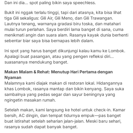
Dan ini dia… spot paling bikin saya speechless.
Bukit ini nggak terlalu tinggi, tapi dari atasnya, kita bisa lihat
tiga Gili sekaligus: Gili Air, Gili Meno, dan Gili Trawangan.
Lautnya tenang, warnanya gradasi biru toska, dan matahari
mulai turun perlahan. Saya berdiri lama banget di sana, cuma
menikmati angin dan suara alam. Rasanya kayak dunia berhenti
sebentar biar saya bisa bernapas lebih dalam.
Ini spot yang harus banget dikunjungi kalau kamu ke Lombok.
Apalagi buat pasangan, atau yang pengen refleksi diri…
suasananya mendukung banget.
Makan Malam & Rehat: Menutup Hari Pertama dengan
Nyaman
Malamnya kami diajak makan di restoran lokal. Hidangannya
khas Lombok, rasanya mantap dan bikin kenyang. Saya suka
sambalnya yang pedas segar dan sayur beningnya yang
ngingetin masakan rumah.
Setelah makan, kami langsung ke hotel untuk check-in. Kamar
bersih, AC dingin, dan tempat tidurnya empuk—pas banget
buat istirahat setelah seharian jalan-jalan. Meski baru sehari,
rasanya sudah dapat banyak banget.