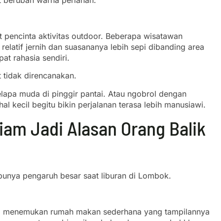
t berubah warna perlahan.
at pencinta aktivitas outdoor. Beberapa wisatawan
relatif jernih dan suasananya lebih sepi dibanding area
t rahasia sendiri.
t tidak direncanakan.
lapa muda di pinggir pantai. Atau ngobrol dengan
hal kecil begitu bikin perjalanan terasa lebih manusiawi.
iam Jadi Alasan Orang Balik
unya pengaruh besar saat liburan di Lombok.
sa menemukan rumah makan sederhana yang tampilannya