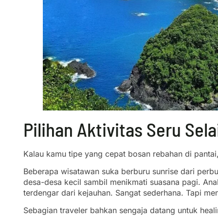
Pilihan Aktivitas Seru Sela
Kalau kamu tipe yang cepat bosan rebahan di pantai,
Beberapa wisatawan suka berburu sunrise dari perbu
desa-desa kecil sambil menikmati suasana pagi. An
terdengar dari kejauhan. Sangat sederhana. Tapi m
Sebagian traveler bahkan sengaja datang untuk heali