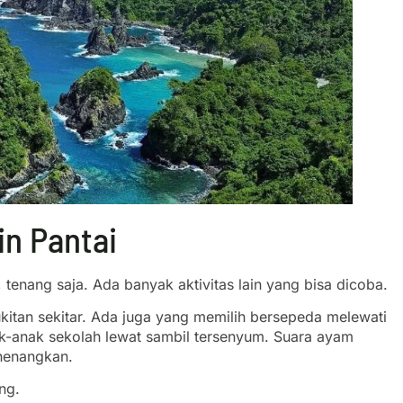
in Pantai
 tenang saja. Ada banyak aktivitas lain yang bisa dicoba.
kitan sekitar. Ada juga yang memilih bersepeda melewati
ak-anak sekolah lewat sambil tersenyum. Suara ayam
enenangkan.
ng.