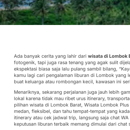
Ada banyak cerita yang lahir dari
wisata di Lombok 
fotogenik, tapi juga rasa tenang yang agak sulit dij
ekspektasi biasa saja lalu pulang sambil bilang, “Kaya
kamu lagi cari pengalaman liburan di Lombok yang le
buat keluarga atau rombongan kecil, kawasan ini ser
Menariknya, sekarang perjalanan juga jauh lebih g
lokal karena tidak mau ribet urus itinerary, transpo
pilihan wisata di Lombok Barat, Wisata Lombok Plu
medan, fleksibel, dan tahu tempat-tempat yang kad
itinerary atau cek jadwal trip, langsung saja chat W
keputusan liburan terbaik memang dimulai dari chat 