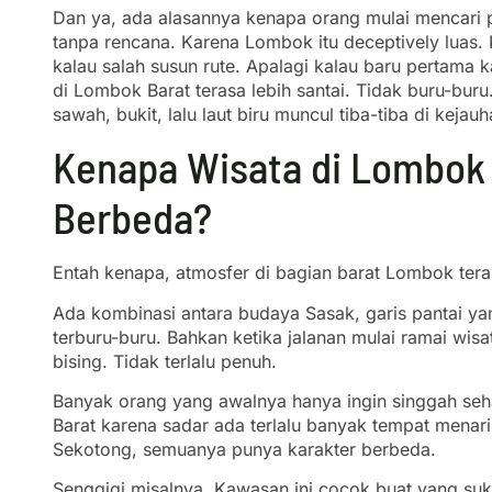
Dan ya, ada alasannya kenapa orang mulai mencari 
tanpa rencana. Karena Lombok itu deceptively luas. 
kalau salah susun rute. Apalagi kalau baru pertama 
di Lombok Barat terasa lebih santai. Tidak buru-buru.
sawah, bukit, lalu laut biru muncul tiba-tiba di kej
Kenapa Wisata di Lombok 
Berbeda?
Entah kenapa, atmosfer di bagian barat Lombok tera
Ada kombinasi antara budaya Sasak, garis pantai ya
terburu-buru. Bahkan ketika jalanan mulai ramai wis
bising. Tidak terlalu penuh.
Banyak orang yang awalnya hanya ingin singgah seh
Barat karena sadar ada terlalu banyak tempat menar
Sekotong, semuanya punya karakter berbeda.
Senggigi misalnya. Kawasan ini cocok buat yang suka