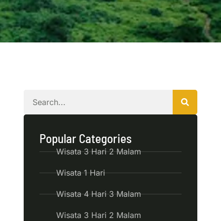
Popular Categories
Wisata 3 Hari 2 Malam
Wisata 1 Hari
Wisata 4 Hari 3 Malam
Wisata 3 Hari 2 Malam