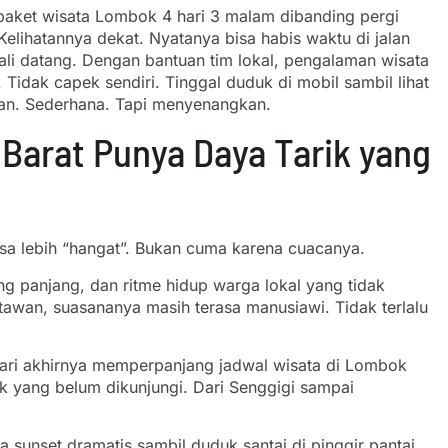
paket wisata Lombok 4 hari 3 malam dibanding pergi
Kelihatannya dekat. Nyatanya bisa habis waktu di jalan
kali datang. Dengan bantuan tim lokal, pengalaman wisata
 Tidak capek sendiri. Tinggal duduk di mobil sambil lihat
auhan. Sederhana. Tapi menyenangkan.
Barat Punya Daya Tarik yang
sa lebih “hangat”. Bukan cuma karena cuacanya.
ng panjang, dan ritme hidup warga lokal yang tidak
atawan, suasananya masih terasa manusiawi. Tidak terlalu
ari akhirnya memperpanjang jadwal wisata di Lombok
ik yang belum dikunjungi. Dari Senggigi sampai
 sunset dramatis sambil duduk santai di pinggir pantai.