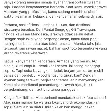
Banyak orang mengira semua layanan transportasi itu sama
saja. Padahal kenyataannya berbeda. Saat kamu memilih travel
Mataram yang profesional, kamu sedang memilih efisiensi
waktu, keamanan keluarga, dan kenyamanan selama di jalan.
Pertama, soal efisiensi. Lombok itu luas, dan destinasi
wisatanya tersebar. Dari Pantai Senggigi, Gili Trawangan,
hingga kawasan Mandalika, jaraknya tidak selalu dekat.
Dengan sopir lokal yang berpengalaman, kamu tidak perlu
pusing membaca peta atau takut tersesat. Mereka tahu jalur
tercepat, jam rawan macet, bahkan spot foto tersembunyi yang
jarang diketahui wisatawan.
Kedua, kenyamanan kendaraan. Armada yang bersih, AC
dingin, kursi empuk—detail kecil seperti ini sering dianggap
sepele. Tapi coba bayangkan duduk berjam-jam dalam mobil
panas dan berdebu. Mood langsung turun, kan? Dengan
layanan yang terawat, perjalanan terasa lebih menyenangkan.
Kamu bisa menikmati pemandangan sawah hijau, bukit
bergelombang, dan laut biru tanpa gangguan.
Ketiga, fleksibilitas. Mau berhenti mendadak untuk foto sunset?
Atau ingin mampir ke warung lokal yang direkomendasikan
sopir? Semua bisa diatur. Inilah kelebihan menggunakan