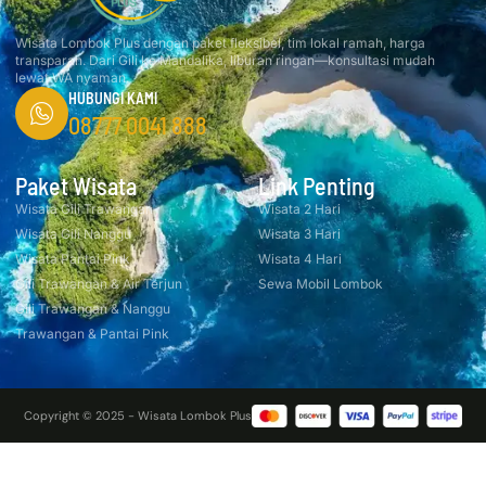
Wisata Lombok Plus dengan paket fleksibel, tim lokal ramah, harga
transparan. Dari Gili ke Mandalika, liburan ringan—konsultasi mudah
lewat WA nyaman.
HUBUNGI KAMI
08777 0041 888
Paket Wisata
Link Penting
Wisata Gili Trawangan
Wisata 2 Hari
Wisata Gili Nanggu
Wisata 3 Hari
Wisata Pantai Pink
Wisata 4 Hari
Gili Trawangan & Air Terjun
Sewa Mobil Lombok
Gili Trawangan & Nanggu
Trawangan & Pantai Pink
Copyright © 2025 - Wisata Lombok Plus