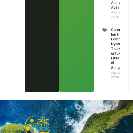
Acara
Apa?
August 3,
2026
Central
Inn Hotel
Lombok,
Nyaman
Tidak
untuk
Liburan
di
Senggigi?
August 2,
2026