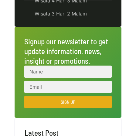
Wisata 4 Hari 3 Malam
Wisata 3 Hari 2 Malam
Signup our newsletter to get
update information, news,
insight or promotions.
SIGN UP
Latest Post