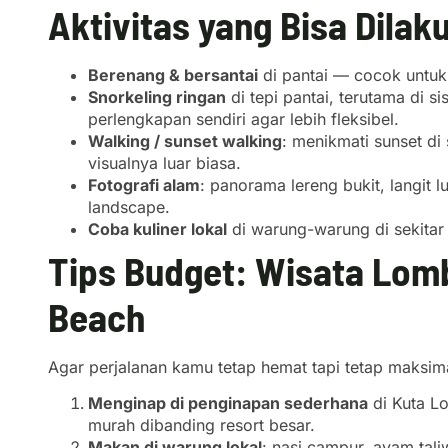
Aktivitas yang Bisa Dilak
Berenang & bersantai
di pantai — cocok untuk 
Snorkeling ringan
di tepi pantai, terutama di 
perlengkapan sendiri agar lebih fleksibel.
Walking / sunset walking
: menikmati sunset di
visualnya luar biasa.
Fotografi alam
: panorama lereng bukit, langit
landscape.
Coba kuliner lokal
di warung-warung di sekitar
Tips Budget: Wisata Lo
Beach
Agar perjalanan kamu tetap hemat tapi tetap maksima
Menginap di penginapan sederhana
di Kuta Lo
murah dibanding resort besar.
Makan di warung lokal
: nasi campur, ayam tali