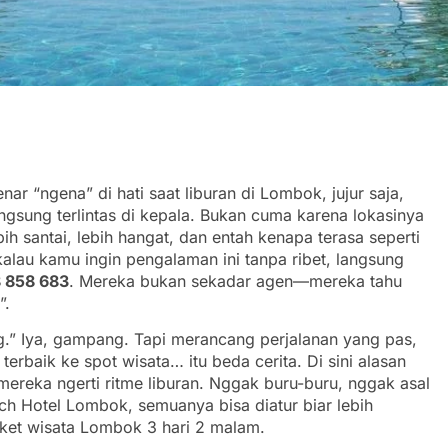
r “ngena” di hati saat liburan di Lombok, jujur saja,
angsung terlintas di kepala. Bukan cuma karena lokasinya
ih santai, lebih hangat, dan entah kenapa terasa seperti
alau kamu ingin pengalaman ini tanpa ribet, langsung
 858 683
. Mereka bukan sekadar agen—mereka tahu
”.
g.” Iya, gampang. Tapi merancang perjalanan yang pas,
erbaik ke spot wisata… itu beda cerita. Di sini alasan
reka ngerti ritme liburan. Nggak buru-buru, nggak asal
ch Hotel Lombok, semuanya bisa diatur biar lebih
aket wisata Lombok 3 hari 2 malam.