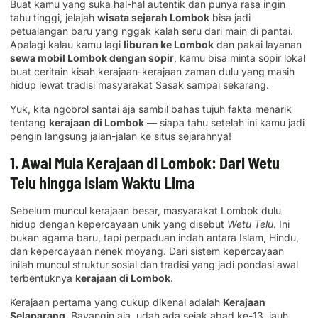
Buat kamu yang suka hal-hal autentik dan punya rasa ingin
tahu tinggi, jelajah
wisata sejarah Lombok
bisa jadi
petualangan baru yang nggak kalah seru dari main di pantai.
Apalagi kalau kamu lagi
liburan ke Lombok
dan pakai layanan
sewa mobil Lombok dengan sopir
, kamu bisa minta sopir lokal
buat ceritain kisah kerajaan-kerajaan zaman dulu yang masih
hidup lewat tradisi masyarakat Sasak sampai sekarang.
Yuk, kita ngobrol santai aja sambil bahas tujuh fakta menarik
tentang
kerajaan di Lombok
— siapa tahu setelah ini kamu jadi
pengin langsung jalan-jalan ke situs sejarahnya!
1. Awal Mula Kerajaan di Lombok: Dari Wetu
Telu hingga Islam Waktu Lima
Sebelum muncul kerajaan besar, masyarakat Lombok dulu
hidup dengan kepercayaan unik yang disebut
Wetu Telu
. Ini
bukan agama baru, tapi perpaduan indah antara Islam, Hindu,
dan kepercayaan nenek moyang. Dari sistem kepercayaan
inilah muncul struktur sosial dan tradisi yang jadi pondasi awal
terbentuknya
kerajaan di Lombok
.
Kerajaan pertama yang cukup dikenal adalah
Kerajaan
Selaparang
. Bayangin aja, udah ada sejak abad ke-13, jauh