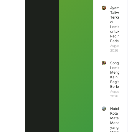
Ayam
Taliwang
Terkenal
di
Lombok
untuk
Pecinta
Pedas
August 6,
2026
Songket
Lombok
Mengapa
Kain Ini
Begitu
Berkesan?
August 5,
2026
Hotel di
Kota
Mataram
Mana
yang