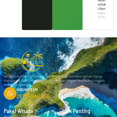
Nyaman
untuk
Liburan?
August 4,
2026
Wisata Lombok Plus dengan paket fleksibel, tim lokal ramah, harga
transparan. Dari Gili ke Mandalika, liburan ringan—konsultasi mudah
lewat WA nyaman.
HUBUNGI KAMI
08777 0041 888
Paket Wisata
Link Penting
Wisata Gili Trawangan
Wisata 2 Hari