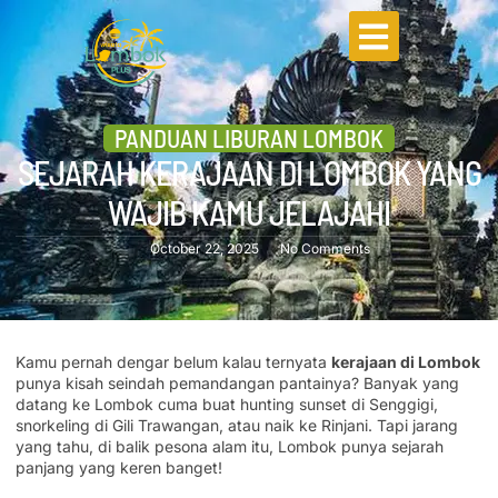
PANDUAN LIBURAN LOMBOK
SEJARAH KERAJAAN DI LOMBOK YANG
WAJIB KAMU JELAJAHI
October 22, 2025
No Comments
Kamu pernah dengar belum kalau ternyata
kerajaan di Lombok
punya kisah seindah pemandangan pantainya? Banyak yang
datang ke Lombok cuma buat hunting sunset di Senggigi,
snorkeling di Gili Trawangan, atau naik ke Rinjani. Tapi jarang
yang tahu, di balik pesona alam itu, Lombok punya sejarah
panjang yang keren banget!