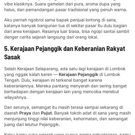
vibe klasiknya. Suara gamelan dari pura, aroma dupa yang
halus, dan pemandangan pasar tradisional yang penuh warna.
Aku pernah ngobrol sama bapak penjual lontong di sana,
katanya banyak bangunan tua di sekitar pasar itu dulu bagian
dari area kerajaan. Rasanya luar biasa, bisa ngopi santai sambil
denger cerita sejarah langsung dari orang lokal.
5. Kerajaan Pejanggik dan Keberanian Rakyat
Sasak
Selain Kerajaan Selaparang, ada satu lagi kerajaan di Lombok
yang nggak kalah keren —
Kerajaan Pejanggik
di Lombok
Tengah. Dulu, kerajaan ini terkenal banget karena
keberaniannya. Mereka pantang menyerah dan sering banget
berhadapan dengan kerajaan lain yang mencoba merebut
wilayahnya.
Dan serunya, semangat itu masih terasa sampai sekarang di
daerah
Praya
dan
Pujut
. Banyak tokoh adat di sana yang masih
menjunjung tinggi nilai keberanian, kehormatan, dan semangat
juang dari leluhur Pejanggik.
Kalau kamu suka sejarah yang punya aroma petualangan, kamu