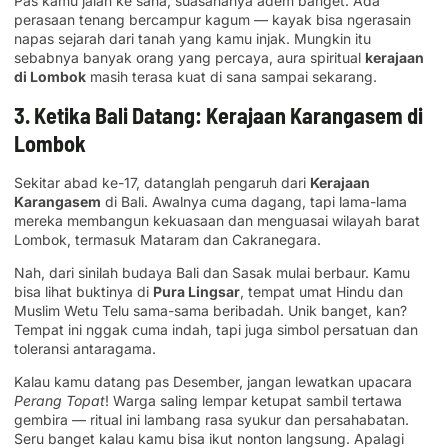
Pas kamu jalan ke sana, suasananya adem banget. Ada
perasaan tenang bercampur kagum — kayak bisa ngerasain
napas sejarah dari tanah yang kamu injak. Mungkin itu
sebabnya banyak orang yang percaya, aura spiritual
kerajaan
di Lombok
masih terasa kuat di sana sampai sekarang.
3. Ketika Bali Datang: Kerajaan Karangasem di
Lombok
Sekitar abad ke-17, datanglah pengaruh dari
Kerajaan
Karangasem
di Bali. Awalnya cuma dagang, tapi lama-lama
mereka membangun kekuasaan dan menguasai wilayah barat
Lombok, termasuk Mataram dan Cakranegara.
Nah, dari sinilah budaya Bali dan Sasak mulai berbaur. Kamu
bisa lihat buktinya di
Pura Lingsar
, tempat umat Hindu dan
Muslim Wetu Telu sama-sama beribadah. Unik banget, kan?
Tempat ini nggak cuma indah, tapi juga simbol persatuan dan
toleransi antaragama.
Kalau kamu datang pas Desember, jangan lewatkan upacara
Perang Topat
! Warga saling lempar ketupat sambil tertawa
gembira — ritual ini lambang rasa syukur dan persahabatan.
Seru banget kalau kamu bisa ikut nonton langsung. Apalagi