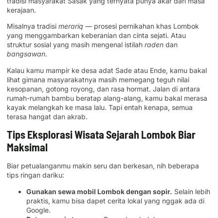
tradisi masyarakat Sasak yang ternyata punya akar dari masa
kerajaan.
Misalnya tradisi
merariq
— prosesi pernikahan khas Lombok
yang menggambarkan keberanian dan cinta sejati. Atau
struktur sosial yang masih mengenal istilah
raden
dan
bangsawan
.
Kalau kamu mampir ke desa adat Sade atau Ende, kamu bakal
lihat gimana masyarakatnya masih memegang teguh nilai
kesopanan, gotong royong, dan rasa hormat. Jalan di antara
rumah-rumah bambu beratap alang-alang, kamu bakal merasa
kayak melangkah ke masa lalu. Tapi entah kenapa, semua
terasa hangat dan akrab.
Tips Eksplorasi Wisata Sejarah Lombok Biar
Maksimal
Biar petualanganmu makin seru dan berkesan, nih beberapa
tips ringan dariku:
Gunakan sewa mobil Lombok dengan sopir.
Selain lebih
praktis, kamu bisa dapet cerita lokal yang nggak ada di
Google.