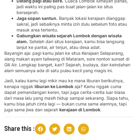
Datang pagi atau sore.
Cuaca Lombok lumayan panas,
jadi waktu ini paling pas buat jalan-jalan ke situs
bersejarah.
Jaga sopan santun.
Banyak lokasi kerajaan dianggap
sakral, jadi sebaiknya minta izin dulu sebelum foto atau
masuk area tertentu.
Gabungkan
wisata sejarah Lombok
dengan wisata
alam.
Setelah dari situs kerajaan, kamu bisa langsung
lanjut ke pantai, air terjun, atau desa adat.
Bayangin aja: pagi kamu jalan ke situs Kerajaan Selaparang,
siang makan ayam taliwang di Mataram, sore nonton sunset di
Gili Air. Lengkap banget, kan? Sejarah, budaya, dan keindahan
alam semuanya ada di satu pulau kecil yang magis ini.
Jadi, kalau kamu lagi mikir mau ke mana liburan berikutnya,
kenapa nggak
liburan ke Lombok
aja? Kamu nggak cuma
dapat pemandangan keren, tapi juga cerita-cerita luar biasa
dari masa lalu yang masih hidup sampai sekarang. Siapa tahu,
kamu bisa jatuh cinta lagi — bukan cuma sama alamnya, tapi
juga sama jiwa dan sejarah
kerajaan di Lombok
.
Share this :