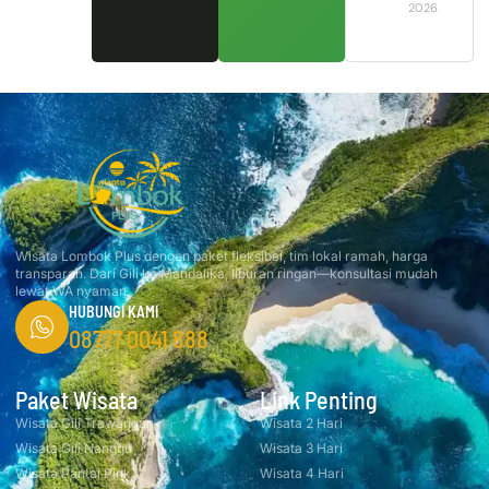
2026
Wisata Lombok Plus dengan paket fleksibel, tim lokal ramah, harga
transparan. Dari Gili ke Mandalika, liburan ringan—konsultasi mudah
lewat WA nyaman.
HUBUNGI KAMI
08777 0041 888
Paket Wisata
Link Penting
Wisata Gili Trawangan
Wisata 2 Hari
Wisata Gili Nanggu
Wisata 3 Hari
Wisata Pantai Pink
Wisata 4 Hari