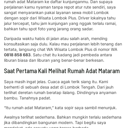
rumah adat Mataram ke daftar kunjunganmu. Dan supaya
perjalanan kamu nyaman tanpa repot atur rute sendiri, saya
sangat menyarankan pakai layanan sewa mobil Lombok
dengan sopir dari Wisata Lombok Plus. Driver lokalnya tahu
jalur tercepat, tahu jam kunjungan yang nggak terlalu ramai,
bahkan tahu spot foto yang jarang orang sadar.
Daripada waktu habis di jalan atau salah arah, mending
konsultasikan saja dulu. Kalau mau perjalanan lebih tenang dan
tertata, langsung chat WA Wisata Lombok Plus di nomor WA
0818 858 683
. Satu chat itu kadang jadi pembeda antara
liburan biasa dan liburan yang benar-benar berkesan.
Saat Pertama Kali Melihat Rumah Adat Mataram
Saya masih ingat jelas. Cuaca agak terik siang itu. Kami
berhenti di sebuah desa adat di Lombok Tengah. Dari jauh
terlihat deretan rumah beratap ilalang. Dindingnya anyaman
bambu. Tanahnya padat.
“Itu rumah adat Mataram,” kata sopir saya sambil menunjuk.
Awalnya terlihat sederhana. Bahkan mungkin terlalu sederhana
jika dibandingkan bangunan modern. Tapi begitu saya
mendekat, ada sesuatu yang terasa berbeda.