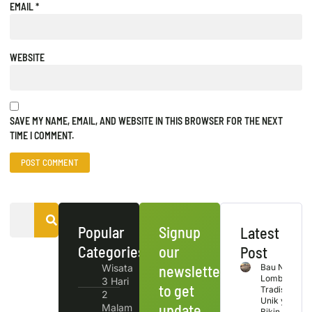
EMAIL
*
WEBSITE
SAVE MY NAME, EMAIL, AND WEBSITE IN THIS BROWSER FOR THE NEXT
TIME I COMMENT.
Popular
Signup
Latest
Categories
our
Post
Wisata
newsletter
Bau Nyale
Lombok
3 Hari
to get
Tradisi
2
Unik yang
update
Malam
Bikin