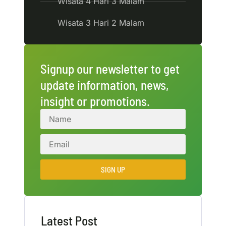
Wisata 4 Hari 3 Malam
Wisata 3 Hari 2 Malam
Signup our newsletter to get
update information, news,
insight or promotions.
SIGN UP
Latest Post