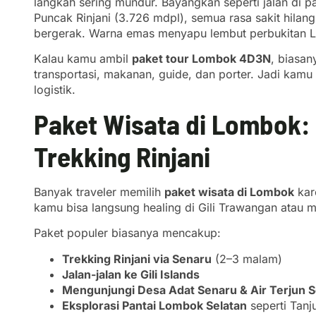
langkah sering mundur. Bayangkan seperti jalan di p
Puncak Rinjani (3.726 mdpl), semua rasa sakit hilang.
bergerak. Warna emas menyapu lembut perbukitan Lo
Kalau kamu ambil
paket tour Lombok 4D3N
, biasan
transportasi, makanan, guide, dan porter. Jadi kamu
logistik.
Paket Wisata di Lombok:
Trekking Rinjani
Banyak traveler memilih
paket wisata di Lombok
kare
kamu bisa langsung healing di Gili Trawangan atau m
Paket populer biasanya mencakup:
Trekking Rinjani via Senaru
(2–3 malam)
Jalan-jalan ke Gili Islands
Mengunjungi Desa Adat Senaru & Air Terjun S
Eksplorasi Pantai Lombok Selatan
seperti Tanj