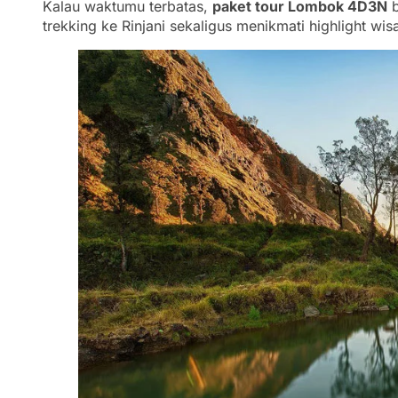
Kalau waktumu terbatas,
paket tour Lombok 4D3N
b
trekking ke Rinjani sekaligus menikmati highlight wi