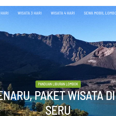
 HARI
WISATA 3 HARI
WISATA 4 HARI
SEWA MOBIL LOMB
PANDUAN LIBURAN LOMBOK
SENARU, PAKET WISATA D
SERU