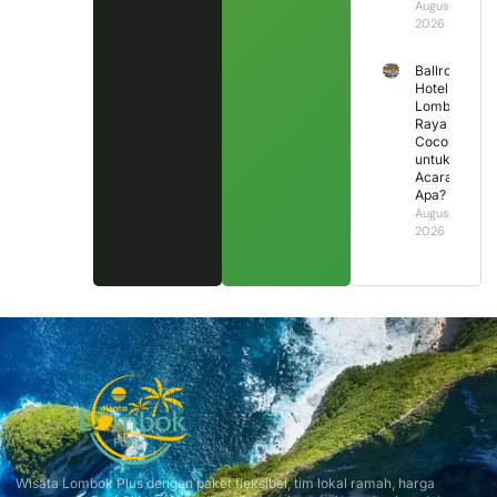
August 4,
2026
Ballroom
Hotel
Lombok
Raya
Cocok
untuk
Acara
Apa?
August 3,
2026
Wisata Lombok Plus dengan paket fleksibel, tim lokal ramah, harga