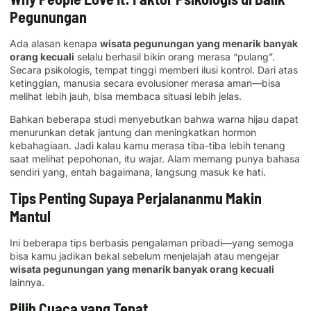
Pegunungan
Ada alasan kenapa
wisata pegunungan yang menarik banyak
orang kecuali
selalu berhasil bikin orang merasa “pulang”.
Secara psikologis, tempat tinggi memberi ilusi kontrol. Dari atas
ketinggian, manusia secara evolusioner merasa aman—bisa
melihat lebih jauh, bisa membaca situasi lebih jelas.
Bahkan beberapa studi menyebutkan bahwa warna hijau dapat
menurunkan detak jantung dan meningkatkan hormon
kebahagiaan. Jadi kalau kamu merasa tiba-tiba lebih tenang
saat melihat pepohonan, itu wajar. Alam memang punya bahasa
sendiri yang, entah bagaimana, langsung masuk ke hati.
Tips Penting Supaya Perjalananmu Makin
Mantul
Ini beberapa tips berbasis pengalaman pribadi—yang semoga
bisa kamu jadikan bekal sebelum menjelajah atau mengejar
wisata pegunungan yang menarik banyak orang kecuali
lainnya.
Pilih Cuaca yang Tepat