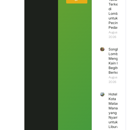
Terkenal
di
Lombok
untuk
Pecinta
Pedas
August 6,
2026
Songket
Lombok
Mengapa
Kain Ini
Begitu
Berkesan?
August 5,
2026
Hotel di
Kota
Mataram
Mana
yang
Nyaman
untuk
Liburan?