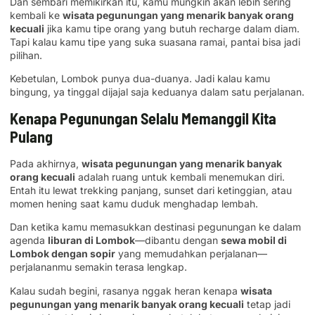
Dan sembari memikirkan itu, kamu mungkin akan lebih sering
kembali ke
wisata pegunungan yang menarik banyak orang
kecuali
jika kamu tipe orang yang butuh recharge dalam diam.
Tapi kalau kamu tipe yang suka suasana ramai, pantai bisa jadi
pilihan.
Kebetulan, Lombok punya dua-duanya. Jadi kalau kamu
bingung, ya tinggal dijajal saja keduanya dalam satu perjalanan.
Kenapa Pegunungan Selalu Memanggil Kita
Pulang
Pada akhirnya,
wisata pegunungan yang menarik banyak
orang kecuali
adalah ruang untuk kembali menemukan diri.
Entah itu lewat trekking panjang, sunset dari ketinggian, atau
momen hening saat kamu duduk menghadap lembah.
Dan ketika kamu memasukkan destinasi pegunungan ke dalam
agenda
liburan di Lombok
—dibantu dengan
sewa mobil di
Lombok dengan sopir
yang memudahkan perjalanan—
perjalananmu semakin terasa lengkap.
Kalau sudah begini, rasanya nggak heran kenapa
wisata
pegunungan yang menarik banyak orang kecuali
tetap jadi