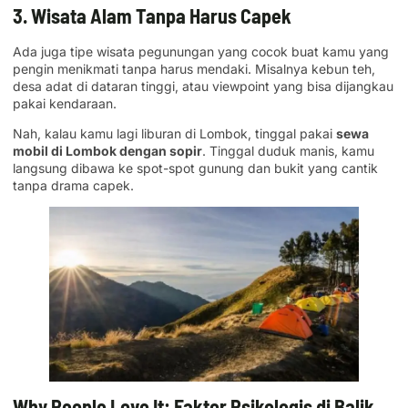
3. Wisata Alam Tanpa Harus Capek
Ada juga tipe wisata pegunungan yang cocok buat kamu yang
pengin menikmati tanpa harus mendaki. Misalnya kebun teh,
desa adat di dataran tinggi, atau viewpoint yang bisa dijangkau
pakai kendaraan.
Nah, kalau kamu lagi liburan di Lombok, tinggal pakai
sewa
mobil di Lombok dengan sopir
. Tinggal duduk manis, kamu
langsung dibawa ke spot-spot gunung dan bukit yang cantik
tanpa drama capek.
Why People Love It: Faktor Psikologis di Balik