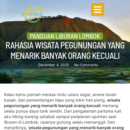
PANDUAN LIBURAN LOMBOK
RAHASIA WISATA PEGUNUNGAN YANG
MENARIK BANYAK ORANG KECUALI
December 4, 2025
No Comments
Kalau kamu pernah merasa rindu udara segar, aroma tanah
basah, dan pemandangan hijau yang bikin hati plong,
wisata
pegunungan yang menarik banyak orang kecuali
memang
selalu punya daya tarik sendiri. Dari pengalaman pertama kali
aku hiking bareng sahabat sampai perjalanan spontan saat
liburan di Lombok, rasanya gunung selalu memanggil. Dan
menariknya,
wisata pegunungan yang menarik banyak orang