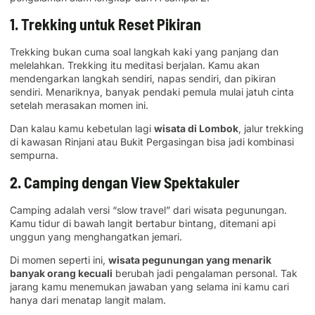
1. Trekking untuk Reset Pikiran
Trekking bukan cuma soal langkah kaki yang panjang dan
melelahkan. Trekking itu meditasi berjalan. Kamu akan
mendengarkan langkah sendiri, napas sendiri, dan pikiran
sendiri. Menariknya, banyak pendaki pemula mulai jatuh cinta
setelah merasakan momen ini.
Dan kalau kamu kebetulan lagi
wisata di
Lombok
, jalur trekking
di kawasan Rinjani atau Bukit Pergasingan bisa jadi kombinasi
sempurna.
2. Camping dengan View Spektakuler
Camping adalah versi “slow travel” dari wisata pegunungan.
Kamu tidur di bawah langit bertabur bintang, ditemani api
unggun yang menghangatkan jemari.
Di momen seperti ini,
wisata pegunungan yang menarik
banyak orang kecuali
berubah jadi pengalaman personal. Tak
jarang kamu menemukan jawaban yang selama ini kamu cari
hanya dari menatap langit malam.