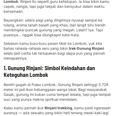
Lombok
. Rinjani itu seperti guru kehidupan. Ia bisa bikin kamu
capek, nangis, tapi juga takjub dan bersyukur dalam waktu
bersamaan.
Bayangkan: udara pagi yang dinginnya nyusup sampai ke
tulang, aroma tanah basah yang khas, dan langit biru bersih
membingkai puncak gunung yang megah. Lelah? Iya. Tapi
puasnya… nggak bisa diungkapin kata-kata.
Sebelum kamu buru-buru pesan tiket ke Lombok, yuk kita
bahas rahasia-rahasia seru yang bikin
trek Gunung Rinjani
selalu jadi cerita tak terlupakan bagi siapa pun yang pernah
menapakinya.
1. Gunung Rinjani: Simbol Keindahan dan
Keteguhan Lombok
Berdiri gagah di Pulau Lombok, Gunung Rinjani setinggi 3.726
meter ini jadi ikon kebanggaan warga lokal. Bagi masyarakat
Sasak, gunung ini bukan cuma tempat wisata, tapi juga tempat
suci yang punya makna spiritual mendalam.
Kalau kamu pernah ikut
Rinjani trekking
, kamu pasti ngerasain
auranya — ada sesuatu yang bikin hati tenang meski kaki lagi