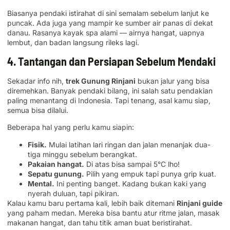
Biasanya pendaki istirahat di sini semalam sebelum lanjut ke
puncak. Ada juga yang mampir ke sumber air panas di dekat
danau. Rasanya kayak spa alami — airnya hangat, uapnya
lembut, dan badan langsung rileks lagi.
4. Tantangan dan Persiapan Sebelum Mendaki
Sekadar info nih,
trek Gunung Rinjani
bukan jalur yang bisa
diremehkan. Banyak pendaki bilang, ini salah satu pendakian
paling menantang di Indonesia. Tapi tenang, asal kamu siap,
semua bisa dilalui.
Beberapa hal yang perlu kamu siapin:
Fisik.
Mulai latihan lari ringan dan jalan menanjak dua-
tiga minggu sebelum berangkat.
Pakaian hangat.
Di atas bisa sampai 5°C lho!
Sepatu gunung.
Pilih yang empuk tapi punya grip kuat.
Mental.
Ini penting banget. Kadang bukan kaki yang
nyerah duluan, tapi pikiran.
Kalau kamu baru pertama kali, lebih baik ditemani
Rinjani guide
yang paham medan. Mereka bisa bantu atur ritme jalan, masak
makanan hangat, dan tahu titik aman buat beristirahat.