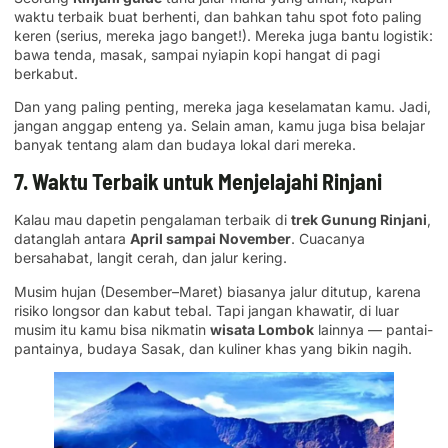
waktu terbaik buat berhenti, dan bahkan tahu spot foto paling
keren (serius, mereka jago banget!). Mereka juga bantu logistik:
bawa tenda, masak, sampai nyiapin kopi hangat di pagi
berkabut.
Dan yang paling penting, mereka jaga keselamatan kamu. Jadi,
jangan anggap enteng ya. Selain aman, kamu juga bisa belajar
banyak tentang alam dan budaya lokal dari mereka.
7. Waktu Terbaik untuk Menjelajahi Rinjani
Kalau mau dapetin pengalaman terbaik di
trek Gunung Rinjani
,
datanglah antara
April sampai November
. Cuacanya
bersahabat, langit cerah, dan jalur kering.
Musim hujan (Desember–Maret) biasanya jalur ditutup, karena
risiko longsor dan kabut tebal. Tapi jangan khawatir, di luar
musim itu kamu bisa nikmatin
wisata Lombok
lainnya — pantai-
pantainya, budaya Sasak, dan kuliner khas yang bikin nagih.