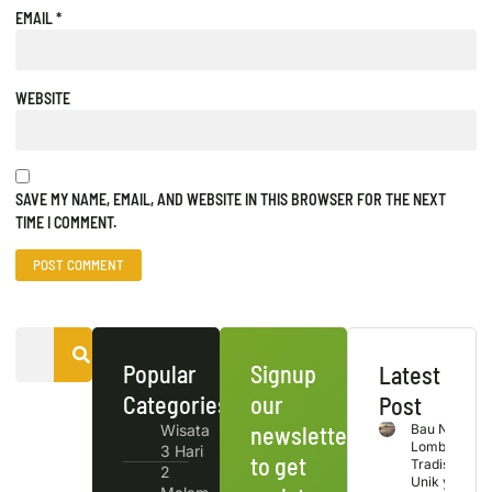
EMAIL
*
WEBSITE
SAVE MY NAME, EMAIL, AND WEBSITE IN THIS BROWSER FOR THE NEXT
TIME I COMMENT.
Popular
Signup
Latest
Categories
our
Post
Wisata
newsletter
Bau Nyale
Lombok
3 Hari
to get
Tradisi
2
Unik yang