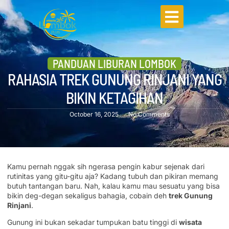
PANDUAN LIBURAN LOMBOK
RAHASIA TREK GUNUNG RINJANI YANG
BIKIN KETAGIHAN
October 16, 2025
No Comments
Kamu pernah nggak sih ngerasa pengin kabur sejenak dari
rutinitas yang gitu-gitu aja? Kadang tubuh dan pikiran memang
butuh tantangan baru. Nah, kalau kamu mau sesuatu yang bisa
bikin deg-degan sekaligus bahagia, cobain deh
trek Gunung
Rinjani
.
Gunung ini bukan sekadar tumpukan batu tinggi di
wisata