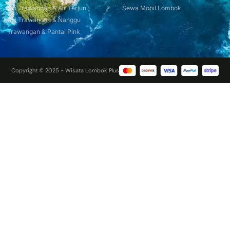
Gili Trawangan & Air Terjun
Sewa Mobil Lombok
Gili Trawangan & Nanggu
Trawangan & Pantai Pink
Copyright © 2025 - Wisata Lombok Plus