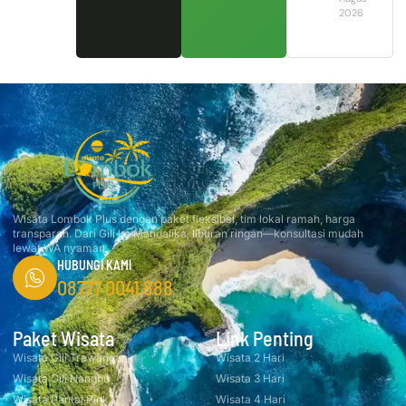
2026
Wisata Lombok Plus dengan paket fleksibel, tim lokal ramah, harga
transparan. Dari Gili ke Mandalika, liburan ringan—konsultasi mudah
lewat WA nyaman.
HUBUNGI KAMI
08777 0041 888
Paket Wisata
Link Penting
Wisata Gili Trawangan
Wisata 2 Hari
Wisata Gili Nanggu
Wisata 3 Hari
Wisata Pantai Pink
Wisata 4 Hari