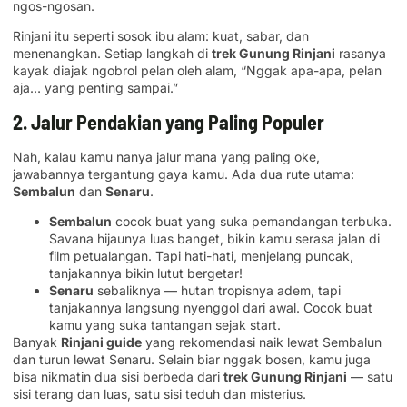
ngos-ngosan.
Rinjani itu seperti sosok ibu alam: kuat, sabar, dan
menenangkan. Setiap langkah di
trek Gunung Rinjani
rasanya
kayak diajak ngobrol pelan oleh alam, “Nggak apa-apa, pelan
aja… yang penting sampai.”
2. Jalur Pendakian yang Paling Populer
Nah, kalau kamu nanya jalur mana yang paling oke,
jawabannya tergantung gaya kamu. Ada dua rute utama:
Sembalun
dan
Senaru
.
Sembalun
cocok buat yang suka pemandangan terbuka.
Savana hijaunya luas banget, bikin kamu serasa jalan di
film petualangan. Tapi hati-hati, menjelang puncak,
tanjakannya bikin lutut bergetar!
Senaru
sebaliknya — hutan tropisnya adem, tapi
tanjakannya langsung nyenggol dari awal. Cocok buat
kamu yang suka tantangan sejak start.
Banyak
Rinjani guide
yang rekomendasi naik lewat Sembalun
dan turun lewat Senaru. Selain biar nggak bosen, kamu juga
bisa nikmatin dua sisi berbeda dari
trek Gunung Rinjani
— satu
sisi terang dan luas, satu sisi teduh dan misterius.