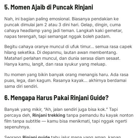
5. Momen Ajaib di Puncak Rinjani
Nah, ini bagian paling emosional. Biasanya pendakian ke
puncak dimulai jam 2 atau 3 dini hari. Gelap, dingin, cuma
cahaya headlamp yang jadi teman. Langkah kaki gemetar,
napas terengah, tapi semangat nggak boleh padam.
Begitu cahaya oranye muncul di ufuk timur… semua rasa capek
hilang seketika. Di depanmu, lautan awan membentang.
Matahari perlahan muncul, dan dunia serasa diam sesaat.
Hanya kamu, langit, dan rasa syukur yang meluap.
Itu momen yang bikin banyak orang menangis haru. Ada rasa
puas, lega, dan kagum. Rasanya kayak… akhirnya berdamai
sama diri sendiri.
6. Mengapa Harus Pakai Rinjani Guide?
Banyak yang mikir, “Ah, jalan sendiri juga bisa kok.” Tapi
percaya deh,
Rinjani trekking
tanpa pemandu itu kayak nonton
film tanpa subtitle — kamu bisa menikmati, tapi nggak ngerti
sepenuhnya.
Seorang
Rinjani guide
tahu jalur mana yang aman, kapan