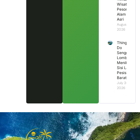
Wisata
Pesona
Alam
Asri
August 1,
2026
Things to
Do
Senggigi
Lombok:
Menikmati
Sisi Lain
Pesisir
Barat
July 30,
2026