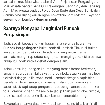
sesuai selera. Mau wisata alam? Ada Rinjani dan Pergasingan.
Mau wisata pantai? Ada Gili Trawangan, Senggigi, dan Tanjung
Aan. Mau wisata budaya? Ada Desa Sade dan Desa Sembalun.
Semua bisa dijangkau dengan
paket trip Lombok
atau layanan
sewa mobil Lombok dengan sopir
.
Saatnya Menyapa Langit dari Puncak
Pergasingan
Jadi, sudah kebayang kan bagaimana serunya liburan ke
Puncak Pergasingan
? Bukit indah di Lombok Timur ini bukan
sekadar tempat trekking. Ia adalah ruang untuk berhenti
sejenak, menghirup udara segar, dan mengingatkan kita bahwa
hidup itu indah ketika dekat dengan alam.
Kalau kamu lagi pengen liburan yang benar-benar berkesan,
jangan ragu buat ambil paket trip Lombok, atau kalau mau lebih
fleksibel tinggal pilih sewa mobil Lombok dengan sopir biar
perjalanan lebih santai dan nyaman. Nah, buat kamu yang
super sibuk tapi tetap pengen dapet pengalaman beda, paket
tour Lombok 2 hari 1 malam bisa jadi pilihan paling oke. Simple,
praktis, tapi tetep bikin liburan kamu memorable banget!
Bayangkan, hanya dalam waktu singkat, kamu bisa berdiri di