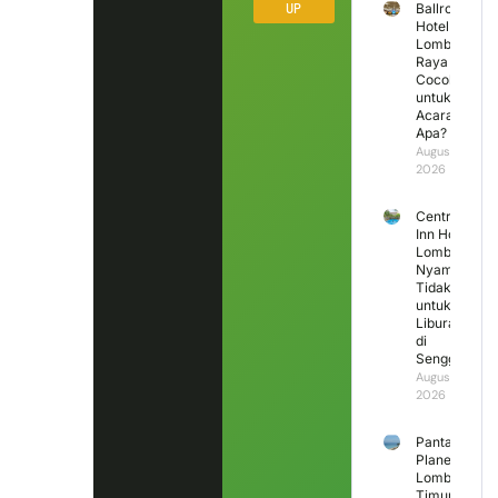
UP
Ballroom
Hotel
Lombok
Raya
Cocok
untuk
Acara
Apa?
August 3,
2026
Central
Inn Hotel
Lombok,
Nyaman
Tidak
untuk
Liburan
di
Senggigi?
August 2,
2026
Pantai
Planet
Lombok
Timur,