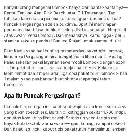
Banyak orang mengenal Lombok hanya dari pantai-pantainya—
Pantai Tanjung Aan, Pink Beach, atau Gili Trawangan. Tapi,
tahukah kamu kalau pesona Lombok nggak berhenti di laut?
Puncak Pergasingan adalah buktinya. Spot ini menyimpan
panorama luar biasa, bahkan sering disebut sebagai “Negeri di
Atas Awan” versi Lombok. Dan menariknya, kamu nggak perlu
stamina sekelas pendaki Gunung Rinjani untuk sampai di sini.
Buat kamu yang lagi hunting rekomendasi paket trip Lombok,
liburan ke Pergasingan bisa banget jadi pilihan manis. Apalagi
kalau sekalian pakai layanan sewa mobil Lombok dengan sopir
—tinggal duduk manis, semua perjalanan beres. Kalau mau
lebih hemat dan simpel, ada juga opsi paket tour Lombok 2 hari
1 malam yang pas banget buat short escape tapi tetap
berkesan.
Apa Itu Puncak Pergasingan?
Puncak Pergasingan ini ibarat spot wajib kalau kamu suka view
yang bikin speechless. Berdiri di ketinggian sekitar 1.700 mdpl,
dari atas kamu bisa lihat sawah Sembalun yang tertata rapi
kayak kotak-kotak warna-warni—hijau, kuning, sampai cokelat.
Dan kalau lagi hoki, kabut tipis bakal turun menyelimuti lembah,