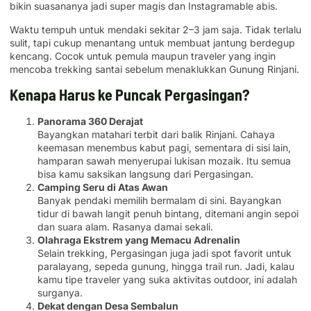
bikin suasananya jadi super magis dan Instagramable abis.
Waktu tempuh untuk mendaki sekitar 2–3 jam saja. Tidak terlalu
sulit, tapi cukup menantang untuk membuat jantung berdegup
kencang. Cocok untuk pemula maupun traveler yang ingin
mencoba trekking santai sebelum menaklukkan Gunung Rinjani.
Kenapa Harus ke Puncak Pergasingan?
Panorama 360 Derajat
Bayangkan matahari terbit dari balik Rinjani. Cahaya
keemasan menembus kabut pagi, sementara di sisi lain,
hamparan sawah menyerupai lukisan mozaik. Itu semua
bisa kamu saksikan langsung dari Pergasingan.
Camping Seru di Atas Awan
Banyak pendaki memilih bermalam di sini. Bayangkan
tidur di bawah langit penuh bintang, ditemani angin sepoi
dan suara alam. Rasanya damai sekali.
Olahraga Ekstrem yang Memacu Adrenalin
Selain trekking, Pergasingan juga jadi spot favorit untuk
paralayang, sepeda gunung, hingga trail run. Jadi, kalau
kamu tipe traveler yang suka aktivitas outdoor, ini adalah
surganya.
Dekat dengan Desa Sembalun