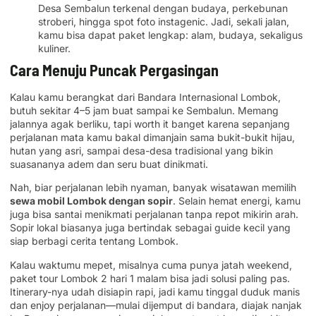
Desa Sembalun terkenal dengan budaya, perkebunan
stroberi, hingga spot foto instagenic. Jadi, sekali jalan,
kamu bisa dapat paket lengkap: alam, budaya, sekaligus
kuliner.
Cara Menuju Puncak Pergasingan
Kalau kamu berangkat dari Bandara Internasional Lombok,
butuh sekitar 4–5 jam buat sampai ke Sembalun. Memang
jalannya agak berliku, tapi worth it banget karena sepanjang
perjalanan mata kamu bakal dimanjain sama bukit-bukit hijau,
hutan yang asri, sampai desa-desa tradisional yang bikin
suasananya adem dan seru buat dinikmati.
Nah, biar perjalanan lebih nyaman, banyak wisatawan memilih
sewa mobil Lombok dengan sopir
. Selain hemat energi, kamu
juga bisa santai menikmati perjalanan tanpa repot mikirin arah.
Sopir lokal biasanya juga bertindak sebagai guide kecil yang
siap berbagi cerita tentang Lombok.
Kalau waktumu mepet, misalnya cuma punya jatah weekend,
paket tour Lombok 2 hari 1 malam bisa jadi solusi paling pas.
Itinerary-nya udah disiapin rapi, jadi kamu tinggal duduk manis
dan enjoy perjalanan—mulai dijemput di bandara, diajak nanjak