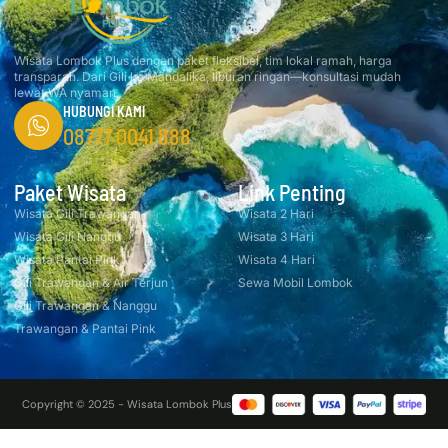
Wisata Lombok Plus dengan paket fleksibel, tim lokal ramah, harga
transparan. Dari Gili ke Mandalika, liburan ringan—konsultasi mudah
lewat WA nyaman.
HUBUNGI KAMI
08777 0041 888
Paket Wisata
Link Penting
Wisata Gili Trawangan
Wisata 2 Hari
Wisata Gili Nanggu
Wisata 3 Hari
Wisata Pantai Pink
Wisata 4 Hari
Gili Trawangan & Air Terjun
Sewa Mobil Lombok
Gili Trawangan & Nanggu
Trawangan & Pantai Pink
Copyright © 2025 - Wisata Lombok Plus