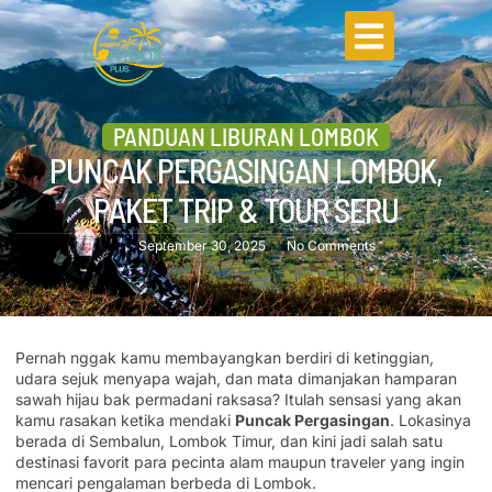
PANDUAN LIBURAN LOMBOK
PUNCAK PERGASINGAN LOMBOK,
PAKET TRIP & TOUR SERU
September 30, 2025
No Comments
Pernah nggak kamu membayangkan berdiri di ketinggian,
udara sejuk menyapa wajah, dan mata dimanjakan hamparan
sawah hijau bak permadani raksasa? Itulah sensasi yang akan
kamu rasakan ketika mendaki
Puncak Pergasingan
. Lokasinya
berada di Sembalun, Lombok Timur, dan kini jadi salah satu
destinasi favorit para pecinta alam maupun traveler yang ingin
mencari pengalaman berbeda di Lombok.