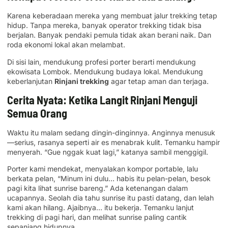
Karena keberadaan mereka yang membuat jalur trekking tetap
hidup. Tanpa mereka, banyak operator trekking tidak bisa
berjalan. Banyak pendaki pemula tidak akan berani naik. Dan
roda ekonomi lokal akan melambat.
Di sisi lain, mendukung profesi porter berarti mendukung
ekowisata Lombok. Mendukung budaya lokal. Mendukung
keberlanjutan
Rinjani trekking
agar tetap aman dan terjaga.
Cerita Nyata: Ketika Langit Rinjani Menguji
Semua Orang
Waktu itu malam sedang dingin-dinginnya. Anginnya menusuk
—serius, rasanya seperti air es menabrak kulit. Temanku hampir
menyerah. “Gue nggak kuat lagi,” katanya sambil menggigil.
Porter kami mendekat, menyalakan kompor portable, lalu
berkata pelan, “Minum ini dulu… habis itu pelan-pelan, besok
pagi kita lihat sunrise bareng.” Ada ketenangan dalam
ucapannya. Seolah dia tahu sunrise itu pasti datang, dan lelah
kami akan hilang. Ajaibnya… itu bekerja. Temanku lanjut
trekking di pagi hari, dan melihat sunrise paling cantik
sepanjang hidupnya.