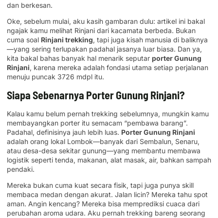
dan berkesan.
Oke, sebelum mulai, aku kasih gambaran dulu: artikel ini bakal
ngajak kamu melihat Rinjani dari kacamata berbeda. Bukan
cuma soal
Rinjani trekking
, tapi juga kisah manusia di baliknya
—yang sering terlupakan padahal jasanya luar biasa. Dan ya,
kita bakal bahas banyak hal menarik seputar
porter Gunung
Rinjani
, karena mereka adalah fondasi utama setiap perjalanan
menuju puncak 3726 mdpl itu.
Siapa Sebenarnya Porter Gunung Rinjani?
Kalau kamu belum pernah trekking sebelumnya, mungkin kamu
membayangkan porter itu semacam “pembawa barang”.
Padahal, definisinya jauh lebih luas.
Porter Gunung Rinjani
adalah orang lokal Lombok—banyak dari Sembalun, Senaru,
atau desa-desa sekitar gunung—yang membantu membawa
logistik seperti tenda, makanan, alat masak, air, bahkan sampah
pendaki.
Mereka bukan cuma kuat secara fisik, tapi juga punya skill
membaca medan dengan akurat. Jalan licin? Mereka tahu spot
aman. Angin kencang? Mereka bisa memprediksi cuaca dari
perubahan aroma udara. Aku pernah trekking bareng seorang