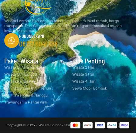
Wisata Lombok Plus dengan paket fleksibel, tim lokal ramah, harga
transparan. Dari Gili ke Mandalika, liburan ringan—konsultasi mudah
lewat WA nyaman.
HUBUNGI KAMI
08777 0041 888
Paket Wisata
Link Penting
Wisata Gili Trawangan
Wisata 2 Hari
Wisata Gili Nanggu
Wisata 3 Hari
Wisata Pantai Pink
Wisata 4 Hari
Gili Trawangan & Air Terjun
Sewa Mobil Lombok
Gili Trawangan & Nanggu
Trawangan & Pantai Pink
Copyright © 2025 - Wisata Lombok Plus