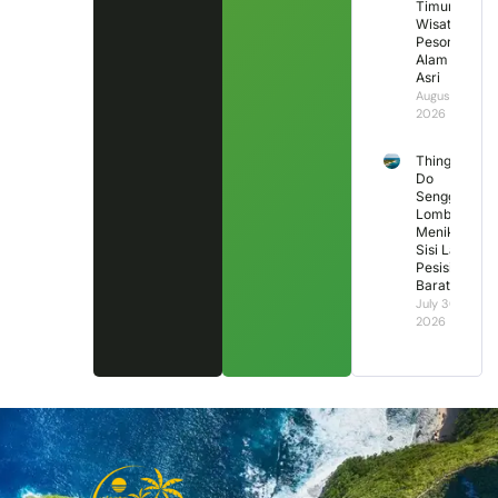
Timur,
Wisata
Pesona
Alam
Asri
August 1,
2026
Things to
Do
Senggigi
Lombok:
Menikmati
Sisi Lain
Pesisir
Barat
July 30,
2026