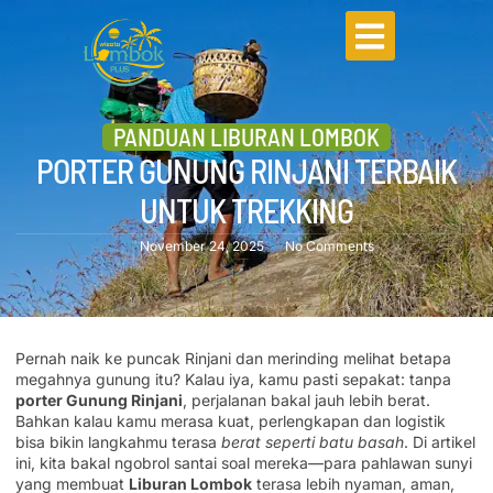
PANDUAN LIBURAN LOMBOK
PORTER GUNUNG RINJANI TERBAIK
UNTUK TREKKING
November 24, 2025
No Comments
Pernah naik ke puncak Rinjani dan merinding melihat betapa
megahnya gunung itu? Kalau iya, kamu pasti sepakat: tanpa
porter Gunung Rinjani
, perjalanan bakal jauh lebih berat.
Bahkan kalau kamu merasa kuat, perlengkapan dan logistik
bisa bikin langkahmu terasa
berat seperti batu basah
. Di artikel
ini, kita bakal ngobrol santai soal mereka—para pahlawan sunyi
yang membuat
Liburan Lombok
terasa lebih nyaman, aman,