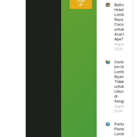
SIGN
UP
Ballroom
Hotel
Lombok
Raya
Cocok
untuk
Acara
Apa?
August 3,
2026
Central
Inn Hotel
Lombok,
Nyaman
Tidak
untuk
Liburan
di
Senggigi?
August 2,
2026
Pantai
Planet
Lombok