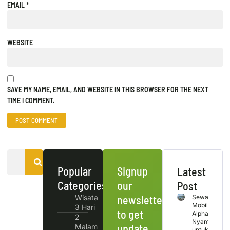
EMAIL
*
WEBSITE
SAVE MY NAME, EMAIL, AND WEBSITE IN THIS BROWSER FOR THE NEXT
TIME I COMMENT.
Popular
Signup
Latest
Categories
our
Post
Wisata
newsletter
Sewa
Mobil
3 Hari
to get
Alphard
2
Nyaman
update
Malam
untuk