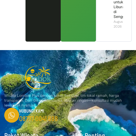
untuk
Liburan
di
Senggigi?
August 2,
2026
Wisata Lombok Plus dengan paket fleksibel, tim lokal ramah, harga
transparan. Dari Gili ke Mandalika, liburan ringan—konsultasi mudah
lewat WA nyaman.
HUBUNGI KAMI
08777 0041 888
Paket Wisata
Link Penting