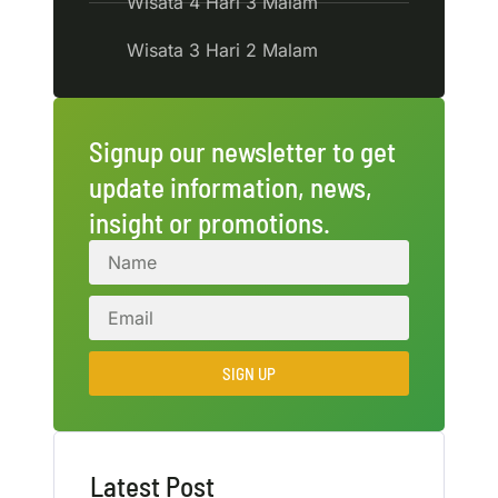
Wisata 4 Hari 3 Malam
Wisata 3 Hari 2 Malam
Signup our newsletter to get
update information, news,
insight or promotions.
SIGN UP
Latest Post