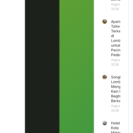
August 7,
2026
Ayam
Taliwang
Terkenal
di
Lombok
untuk
Pecinta
Pedas
August 6,
2026
Songket
Lombok
Mengapa
Kain Ini
Begitu
Berkesan?
August 5,
2026
Hotel di
Kota
Mataram