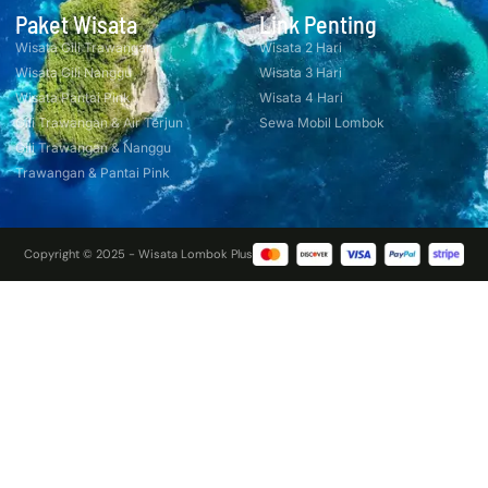
Paket Wisata
Link Penting
Wisata Gili Trawangan
Wisata 2 Hari
Wisata Gili Nanggu
Wisata 3 Hari
Wisata Pantai Pink
Wisata 4 Hari
Gili Trawangan & Air Terjun
Sewa Mobil Lombok
Gili Trawangan & Nanggu
Trawangan & Pantai Pink
Copyright © 2025 - Wisata Lombok Plus