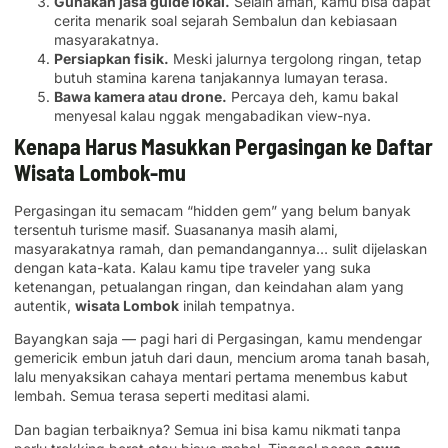
Gunakan jasa guide lokal.
Selain aman, kamu bisa dapat
cerita menarik soal sejarah Sembalun dan kebiasaan
masyarakatnya.
Persiapkan fisik.
Meski jalurnya tergolong ringan, tetap
butuh stamina karena tanjakannya lumayan terasa.
Bawa kamera atau drone.
Percaya deh, kamu bakal
menyesal kalau nggak mengabadikan view-nya.
Kenapa Harus Masukkan Pergasingan ke Daftar
Wisata Lombok-mu
Pergasingan itu semacam “hidden gem” yang belum banyak
tersentuh turisme masif. Suasananya masih alami,
masyarakatnya ramah, dan pemandangannya… sulit dijelaskan
dengan kata-kata. Kalau kamu tipe traveler yang suka
ketenangan, petualangan ringan, dan keindahan alam yang
autentik,
wisata Lombok
inilah tempatnya.
Bayangkan saja — pagi hari di Pergasingan, kamu mendengar
gemericik embun jatuh dari daun, mencium aroma tanah basah,
lalu menyaksikan cahaya mentari pertama menembus kabut
lembah. Semua terasa seperti meditasi alami.
Dan bagian terbaiknya? Semua ini bisa kamu nikmati tanpa