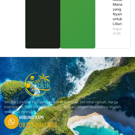
Mana
yang
Nyaman
untuk
Liburan?
August 4,
2026
Wisata Lombok Plus dengan paket fleksibel, tim lokal ramah, harga
transparan. Dari Gili ke Mandalika, liburan ringan—konsultasi mudah
lewat WA nyaman.
HUBUNGI KAMI
08777 0041 888