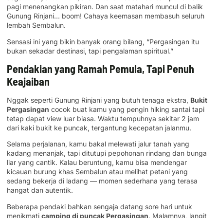
pagi menenangkan pikiran. Dan saat matahari muncul di balik
Gunung Rinjani… boom! Cahaya keemasan membasuh seluruh
lembah Sembalun.
Sensasi ini yang bikin banyak orang bilang, “Pergasingan itu
bukan sekadar destinasi, tapi pengalaman spiritual.”
Pendakian yang Ramah Pemula, Tapi Penuh
Keajaiban
Nggak seperti Gunung Rinjani yang butuh tenaga ekstra,
Bukit
Pergasingan
cocok buat kamu yang pengin hiking santai tapi
tetap dapat view luar biasa. Waktu tempuhnya sekitar 2 jam
dari kaki bukit ke puncak, tergantung kecepatan jalanmu.
Selama perjalanan, kamu bakal melewati jalur tanah yang
kadang menanjak, tapi ditutupi pepohonan rindang dan bunga
liar yang cantik. Kalau beruntung, kamu bisa mendengar
kicauan burung khas Sembalun atau melihat petani yang
sedang bekerja di ladang — momen sederhana yang terasa
hangat dan autentik.
Beberapa pendaki bahkan sengaja datang sore hari untuk
menikmati
camping di puncak Pergasingan
. Malamnya, langit