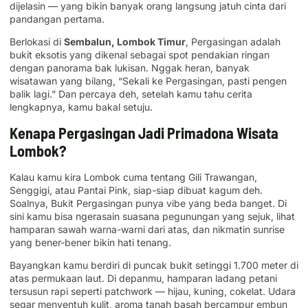
dijelasin — yang bikin banyak orang langsung jatuh cinta dari
pandangan pertama.
Berlokasi di
Sembalun, Lombok Timur
, Pergasingan adalah
bukit eksotis yang dikenal sebagai spot pendakian ringan
dengan panorama bak lukisan. Nggak heran, banyak
wisatawan yang bilang, “Sekali ke Pergasingan, pasti pengen
balik lagi.” Dan percaya deh, setelah kamu tahu cerita
lengkapnya, kamu bakal setuju.
Kenapa Pergasingan Jadi Primadona Wisata
Lombok?
Kalau kamu kira Lombok cuma tentang Gili Trawangan,
Senggigi, atau Pantai Pink, siap-siap dibuat kagum deh.
Soalnya, Bukit Pergasingan punya vibe yang beda banget. Di
sini kamu bisa ngerasain suasana pegunungan yang sejuk, lihat
hamparan sawah warna-warni dari atas, dan nikmatin sunrise
yang bener-bener bikin hati tenang.
Bayangkan kamu berdiri di puncak bukit setinggi 1.700 meter di
atas permukaan laut. Di depanmu, hamparan ladang petani
tersusun rapi seperti patchwork — hijau, kuning, cokelat. Udara
segar menyentuh kulit, aroma tanah basah bercampur embun