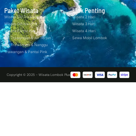
Paket Wisata
Link Penting
Wisata Gili Trawangan
Wisata 2 Hari
Wisata Gili Nanggu
Wisata 3 Hari
Wisata Pantai Pink
Wisata 4 Hari
Gili Trawangan & Air Terjun
Sewa Mobil Lombok
Gili Trawangan & Nanggu
Trawangan & Pantai Pink
Copyright © 2025 - Wisata Lombok Plus