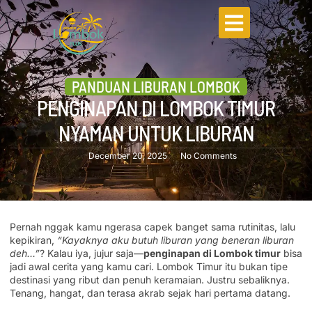
PANDUAN LIBURAN LOMBOK
PENGINAPAN DI LOMBOK TIMUR
NYAMAN UNTUK LIBURAN
December 20, 2025
No Comments
Pernah nggak kamu ngerasa capek banget sama rutinitas, lalu
kepikiran,
“Kayaknya aku butuh liburan yang beneran liburan
deh…”
? Kalau iya, jujur saja—
penginapan di Lombok timur
bisa
jadi awal cerita yang kamu cari. Lombok Timur itu bukan tipe
destinasi yang ribut dan penuh keramaian. Justru sebaliknya.
Tenang, hangat, dan terasa akrab sejak hari pertama datang.