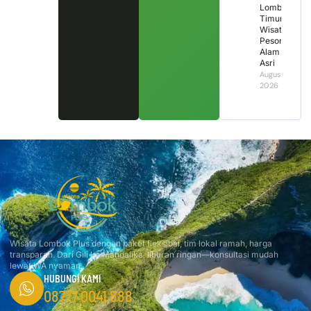
Lombok
Timur,
Wisata
Pesona
Alam
Asri
August 1,
2026
Wisata Lombok Plus dengan paket fleksibel, tim lokal ramah, harga
transparan. Dari Gili ke Mandalika, liburan ringan—konsultasi mudah
lewat WA nyaman.
HUBUNGI KAMI
08777 0041 888