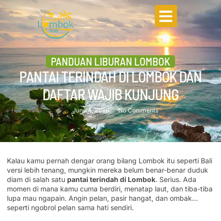
PANDUAN LIBURAN LOMBOK
PANTAI TERINDAH DI LOMBOK DAN
DAFTAR WAJIB KUNJUNG
June 4, 2026
No Comments
Kalau kamu pernah dengar orang bilang Lombok itu seperti Bali
versi lebih tenang, mungkin mereka belum benar-benar duduk
diam di salah satu
pantai terindah di Lombok
. Serius. Ada
momen di mana kamu cuma berdiri, menatap laut, dan tiba-tiba
lupa mau ngapain. Angin pelan, pasir hangat, dan ombak…
seperti ngobrol pelan sama hati sendiri.