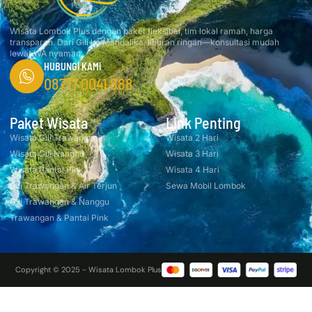
Wisata Lombok Plus dengan paket fleksibel, tim lokal ramah, harga
transparan. Dari Gili ke Mandalika, liburan ringan—konsultasi mudah
lewat WA nyaman.
HUBUNGI KAMI
08777 0041 888
Paket Wisata
Link Penting
Wisata Gili Trawangan
Wisata 2 Hari
Wisata Gili Nanggu
Wisata 3 Hari
Wisata Pantai Pink
Wisata 4 Hari
Gili Trawangan & Air Terjun
Sewa Mobil Lombok
Gili Trawangan & Nanggu
Trawangan & Pantai Pink
Copyright © 2025 - Wisata Lombok Plus