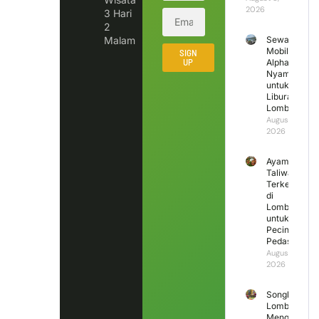
2026
3 Hari
2
Malam
Sewa
Mobil
SIGN
UP
Alphard
Nyaman
untuk
Liburan
Lombok
August 7,
2026
Ayam
Taliwang
Terkenal
di
Lombok
untuk
Pecinta
Pedas
August 6,
2026
Songket
Lombok
Mengapa