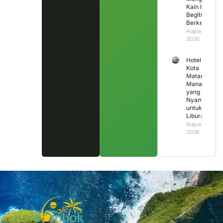
Kain Ini
Begitu
Berkesan?
August 5,
2026
Hotel di
Kota
Mataram
Mana
yang
Nyaman
untuk
Liburan?
August 4,
2026