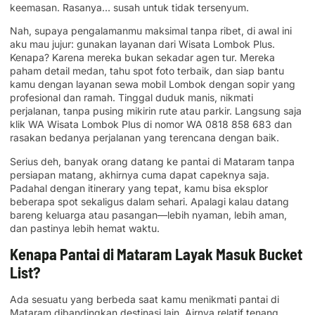
keemasan. Rasanya… susah untuk tidak tersenyum.
Nah, supaya pengalamanmu maksimal tanpa ribet, di awal ini
aku mau jujur: gunakan layanan dari Wisata Lombok Plus.
Kenapa? Karena mereka bukan sekadar agen tur. Mereka
paham detail medan, tahu spot foto terbaik, dan siap bantu
kamu dengan layanan sewa mobil Lombok dengan sopir yang
profesional dan ramah. Tinggal duduk manis, nikmati
perjalanan, tanpa pusing mikirin rute atau parkir. Langsung saja
klik WA Wisata Lombok Plus di nomor WA 0818 858 683 dan
rasakan bedanya perjalanan yang terencana dengan baik.
Serius deh, banyak orang datang ke pantai di Mataram tanpa
persiapan matang, akhirnya cuma dapat capeknya saja.
Padahal dengan itinerary yang tepat, kamu bisa eksplor
beberapa spot sekaligus dalam sehari. Apalagi kalau datang
bareng keluarga atau pasangan—lebih nyaman, lebih aman,
dan pastinya lebih hemat waktu.
Kenapa Pantai di Mataram Layak Masuk Bucket
List?
Ada sesuatu yang berbeda saat kamu menikmati pantai di
Mataram dibandingkan destinasi lain. Airnya relatif tenang,