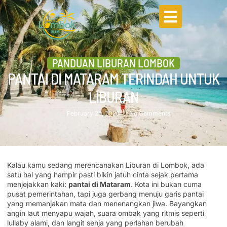
PANDUAN LIBURAN LOMBOK
PANTAI DI MATARAM TERINDAH UNTUK
LIBURAN
February 25, 2026
No Comments
Kalau kamu sedang merencanakan Liburan di Lombok, ada
satu hal yang hampir pasti bikin jatuh cinta sejak pertama
menjejakkan kaki:
pantai di Mataram
. Kota ini bukan cuma
pusat pemerintahan, tapi juga gerbang menuju garis pantai
yang memanjakan mata dan menenangkan jiwa. Bayangkan
angin laut menyapu wajah, suara ombak yang ritmis seperti
lullaby alami, dan langit senja yang perlahan berubah