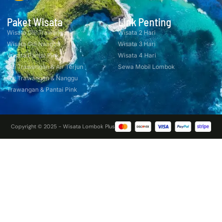
Paket Wisata
Link Penting
Wisata Gili Trawangan
Wisata 2 Hari
Wisata Gili Nanggu
Wisata 3 Hari
Wisata Pantai Pink
Wisata 4 Hari
Gili Trawangan & Air Terjun
Sewa Mobil Lombok
Gili Trawangan & Nanggu
Trawangan & Pantai Pink
Copyright © 2025 - Wisata Lombok Plus