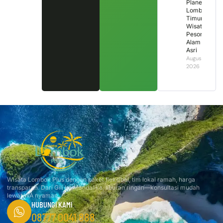
Planet
Lombok
Timur,
Wisata
Pesona
Alam
Asri
August 1,
2026
Wisata Lombok Plus dengan paket fleksibel, tim lokal ramah, harga
transparan. Dari Gili ke Mandalika, liburan ringan—konsultasi mudah
lewat WA nyaman.
HUBUNGI KAMI
08777 0041 888