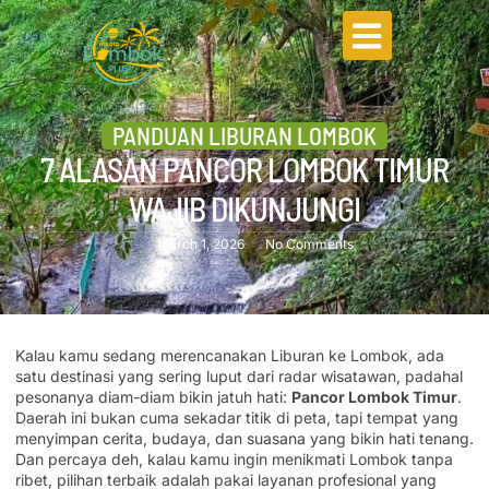
PANDUAN LIBURAN LOMBOK
7 ALASAN PANCOR LOMBOK TIMUR
WAJIB DIKUNJUNGI
March 1, 2026
No Comments
Kalau kamu sedang merencanakan Liburan ke Lombok, ada
satu destinasi yang sering luput dari radar wisatawan, padahal
pesonanya diam-diam bikin jatuh hati:
Pancor Lombok Timur
.
Daerah ini bukan cuma sekadar titik di peta, tapi tempat yang
menyimpan cerita, budaya, dan suasana yang bikin hati tenang.
Dan percaya deh, kalau kamu ingin menikmati Lombok tanpa
ribet, pilihan terbaik adalah pakai layanan profesional yang