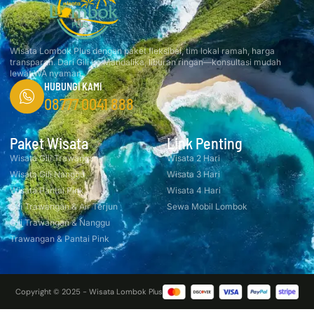
Wisata Lombok Plus dengan paket fleksibel, tim lokal ramah, harga
transparan. Dari Gili ke Mandalika, liburan ringan—konsultasi mudah
lewat WA nyaman.
HUBUNGI KAMI
08777 0041 888
Paket Wisata
Link Penting
Wisata Gili Trawangan
Wisata 2 Hari
Wisata Gili Nanggu
Wisata 3 Hari
Wisata Pantai Pink
Wisata 4 Hari
Gili Trawangan & Air Terjun
Sewa Mobil Lombok
Gili Trawangan & Nanggu
Trawangan & Pantai Pink
Copyright © 2025 - Wisata Lombok Plus