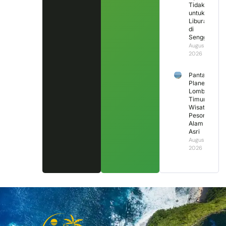
Tidak
untuk
Liburan
di
Senggigi?
August 2,
2026
Pantai
Planet
Lombok
Timur,
Wisata
Pesona
Alam
Asri
August 1,
2026