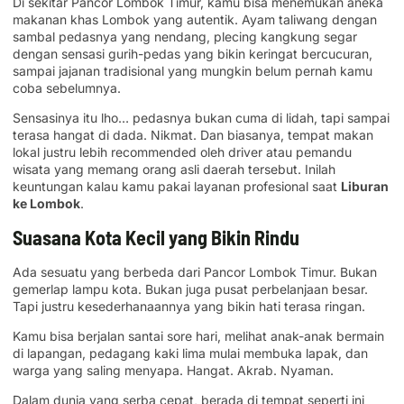
Di sekitar Pancor Lombok Timur, kamu bisa menemukan aneka
makanan khas Lombok yang autentik. Ayam taliwang dengan
sambal pedasnya yang nendang, plecing kangkung segar
dengan sensasi gurih-pedas yang bikin keringat bercucuran,
sampai jajanan tradisional yang mungkin belum pernah kamu
coba sebelumnya.
Sensasinya itu lho… pedasnya bukan cuma di lidah, tapi sampai
terasa hangat di dada. Nikmat. Dan biasanya, tempat makan
lokal justru lebih recommended oleh driver atau pemandu
wisata yang memang orang asli daerah tersebut. Inilah
keuntungan kalau kamu pakai layanan profesional saat
Liburan
ke Lombok
.
Suasana Kota Kecil yang Bikin Rindu
Ada sesuatu yang berbeda dari Pancor Lombok Timur. Bukan
gemerlap lampu kota. Bukan juga pusat perbelanjaan besar.
Tapi justru kesederhanaannya yang bikin hati terasa ringan.
Kamu bisa berjalan santai sore hari, melihat anak-anak bermain
di lapangan, pedagang kaki lima mulai membuka lapak, dan
warga yang saling menyapa. Hangat. Akrab. Nyaman.
Dalam dunia yang serba cepat, berada di tempat seperti ini