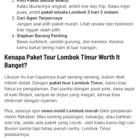
Pilih Paket Sesuai Waktu
Kalau liburannya singkat, ambil one day trip. Kalau ingin
puas, ambil
paket wisata Lombok 3 hari 2 malam
.
Cari Agen Terpercaya
Jangan asal pilih paket murah. Lihat review dan testimoni
biar nggak salah pilih.
Siapkan Barang Penting
Bawa sunblock, sandal gunung, dan kamera. Karena
kamu bakal sering main di luar ruangan.
Kenapa Paket Tour Lombok Timur Worth It
Banget?
Liburan itu kan tujuannya buat senang-senang, bukan ribet
mikirin detail. Dengan
paket tour Lombok Timur
, kamu bisa
fokus ke pengalaman. Dari pantai dengan pasir pink, desa sejuk
di kaki Rinjani, sampai air terjun yang megah, semua bisa
dinikmati dengan nyaman.
Plus, adanya opsi
sewa mobil Lombok murah
bikin perjalanan
makin fleksibel. Mau bareng pasangan, keluarga, atau bahkan
solo trip, selalu ada paket yang cocok. Jadi kalau kamu lagi cari
liburan santai tapi tetap penuh cerita, Lombok Timur
jawabannya.