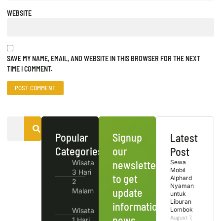
WEBSITE
SAVE MY NAME, EMAIL, AND WEBSITE IN THIS BROWSER FOR THE NEXT
TIME I COMMENT.
Popular
Signup
Latest
Categories
our
Post
Wisata
newsletter
Sewa
Mobil
3 Hari
to get
Alphard
2
Nyaman
update
Malam
untuk
Liburan
information,
Lombok
Wisata
news,
August 7,
1 Hari