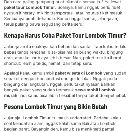
Dan cara paling gampang buat nikmatin semua itu? Ya lewat
paket tour Lombok Timur
. Soalnya, kamu nggak perlu ribet
nyusun itinerary, mikirin transportasi, atau ngurus tiket masuk.
Semuanya udah di-handle. Kamu tinggal santai, jalan-jalan,
terus pulang bawa segudang cerita seru.
Kenapa Harus Coba Paket Tour Lombok Timur?
Jalan-jalan itu enaknya kan bebas dan santai. Tapi kalau terlalu
bebas tanpa rencana, bisa-bisa malah buang waktu, bingung
arah, atau keluar biaya lebih besar. Nah, paket tour itu ibarat
shortcut: lebih praktis, hemat, dan tetap seru.
Apalagi kalau kamu ambil
paket wisata di Lombok
yang sudah
sepaket dengan transportasi dan guide lokal. Nggak perlu
bingung cari angkutan, nggak perlu takut nyasar. Bahkan
banyak paket yang sudah termasuk
sewa mobil Lombok
murah
, jadi kamu bisa lebih fleksibel tanpa takut dompet jebol.
Pesona Lombok Timur yang Bikin Betah
Jujur aja, Lombok Timur itu masih underrated. Padahal kalau
soal keindahan alam, nggak kalah sama Bali atau Lombok
bagian barat. Bayangin deh, kamu bisa menikmati pantai