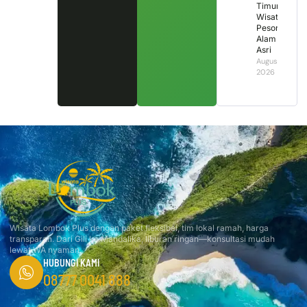
Timur,
Wisata
Pesona
Alam
Asri
August 1,
2026
Wisata Lombok Plus dengan paket fleksibel, tim lokal ramah, harga
transparan. Dari Gili ke Mandalika, liburan ringan—konsultasi mudah
lewat WA nyaman.
HUBUNGI KAMI
08777 0041 888