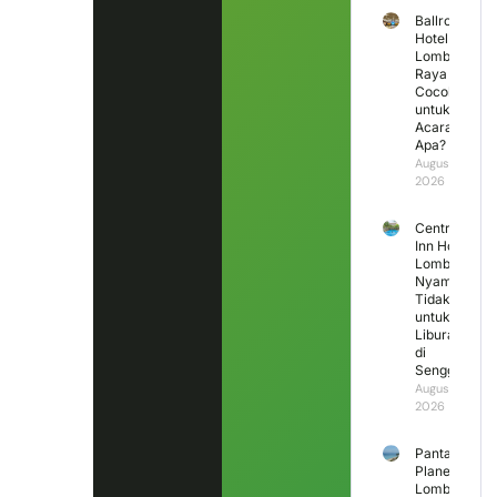
Ballroom
Hotel
Lombok
Raya
Cocok
untuk
Acara
Apa?
August 3,
2026
Central
Inn Hotel
Lombok,
Nyaman
Tidak
untuk
Liburan
di
Senggigi?
August 2,
2026
Pantai
Planet
Lombok