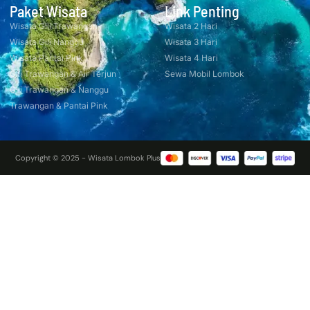
Paket Wisata
Link Penting
Wisata Gili Trawangan
Wisata 2 Hari
Wisata Gili Nanggu
Wisata 3 Hari
Wisata Pantai Pink
Wisata 4 Hari
Gili Trawangan & Air Terjun
Sewa Mobil Lombok
Gili Trawangan & Nanggu
Trawangan & Pantai Pink
Copyright © 2025 - Wisata Lombok Plus