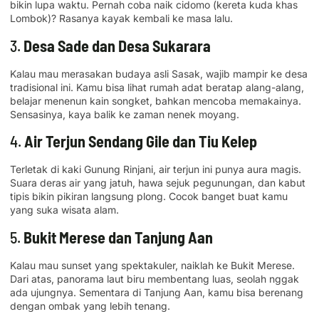
bikin lupa waktu. Pernah coba naik cidomo (kereta kuda khas
Lombok)? Rasanya kayak kembali ke masa lalu.
3.
Desa Sade dan Desa Sukarara
Kalau mau merasakan budaya asli Sasak, wajib mampir ke desa
tradisional ini. Kamu bisa lihat rumah adat beratap alang-alang,
belajar menenun kain songket, bahkan mencoba memakainya.
Sensasinya, kaya balik ke zaman nenek moyang.
4.
Air Terjun Sendang Gile dan Tiu Kelep
Terletak di kaki Gunung Rinjani, air terjun ini punya aura magis.
Suara deras air yang jatuh, hawa sejuk pegunungan, dan kabut
tipis bikin pikiran langsung plong. Cocok banget buat kamu
yang suka wisata alam.
5.
Bukit Merese dan Tanjung Aan
Kalau mau sunset yang spektakuler, naiklah ke Bukit Merese.
Dari atas, panorama laut biru membentang luas, seolah nggak
ada ujungnya. Sementara di Tanjung Aan, kamu bisa berenang
dengan ombak yang lebih tenang.