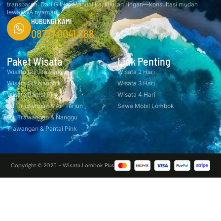
transparan. Dari Gili ke Mandalika, liburan ringan—konsultasi mudah
lewat WA nyaman.
HUBUNGI KAMI
08777 0041 888
Paket Wisata
Link Penting
Wisata Gili Trawangan
Wisata 2 Hari
Wisata Gili Nanggu
Wisata 3 Hari
Wisata Pantai Pink
Wisata 4 Hari
Gili Trawangan & Air Terjun
Sewa Mobil Lombok
Gili Trawangan & Nanggu
Trawangan & Pantai Pink
Copyright © 2025 - Wisata Lombok Plus