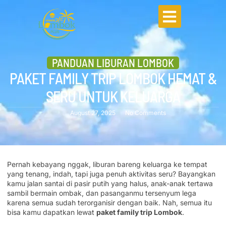
PANDUAN LIBURAN LOMBOK
PAKET FAMILY TRIP LOMBOK HEMAT &
SERU UNTUK KELUARGA
August 27, 2025
No Comments
Pernah kebayang nggak, liburan bareng keluarga ke tempat
yang tenang, indah, tapi juga penuh aktivitas seru? Bayangkan
kamu jalan santai di pasir putih yang halus, anak-anak tertawa
sambil bermain ombak, dan pasanganmu tersenyum lega
karena semua sudah terorganisir dengan baik. Nah, semua itu
bisa kamu dapatkan lewat
paket family trip Lombok
.