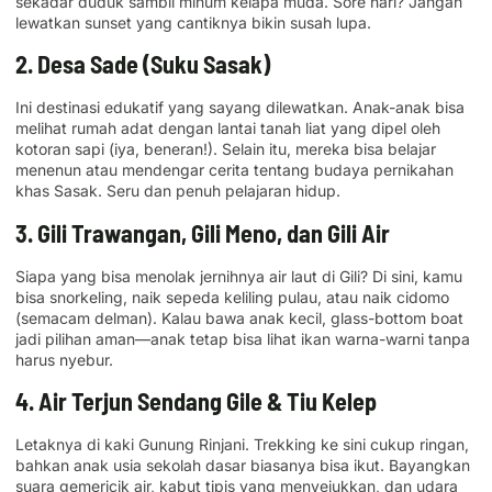
sekadar duduk sambil minum kelapa muda. Sore hari? Jangan
lewatkan sunset yang cantiknya bikin susah lupa.
2. Desa Sade (Suku Sasak)
Ini destinasi edukatif yang sayang dilewatkan. Anak-anak bisa
melihat rumah adat dengan lantai tanah liat yang dipel oleh
kotoran sapi (iya, beneran!). Selain itu, mereka bisa belajar
menenun atau mendengar cerita tentang budaya pernikahan
khas Sasak. Seru dan penuh pelajaran hidup.
3. Gili Trawangan, Gili Meno, dan Gili Air
Siapa yang bisa menolak jernihnya air laut di Gili? Di sini, kamu
bisa snorkeling, naik sepeda keliling pulau, atau naik cidomo
(semacam delman). Kalau bawa anak kecil, glass-bottom boat
jadi pilihan aman—anak tetap bisa lihat ikan warna-warni tanpa
harus nyebur.
4. Air Terjun Sendang Gile & Tiu Kelep
Letaknya di kaki Gunung Rinjani. Trekking ke sini cukup ringan,
bahkan anak usia sekolah dasar biasanya bisa ikut. Bayangkan
suara gemericik air, kabut tipis yang menyejukkan, dan udara