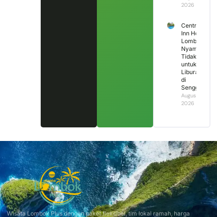
2026
Central
Inn Hotel
Lombok,
Nyaman
Tidak
untuk
Liburan
di
Senggigi?
August 2,
2026
Wisata Lombok Plus dengan paket fleksibel, tim lokal ramah, harga