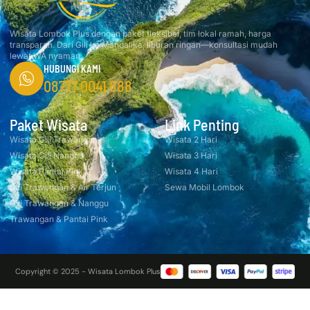
Wisata Lombok Plus dengan paket fleksibel, tim lokal ramah, harga
transparan. Dari Gili ke Mandalika, liburan ringan—konsultasi mudah
lewat WA nyaman.
HUBUNGI KAMI
08777 0041 888
Paket Wisata
Link Penting
Wisata Gili Trawangan
Wisata 2 Hari
Wisata Gili Nanggu
Wisata 3 Hari
Wisata Pantai Pink
Wisata 4 Hari
Gili Trawangan & Air Terjun
Sewa Mobil Lombok
Gili Trawangan & Nanggu
Trawangan & Pantai Pink
Copyright © 2025 - Wisata Lombok Plus