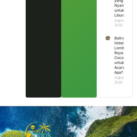
yang
Nyaman
untuk
Liburan?
August 4,
2026
Ballroom
Hotel
Lombok
Raya
Cocok
untuk
Acara
Apa?
August 3,
2026