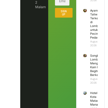
2026
2
Malam
Ayam
SIGN
UP
Taliwang
Terkenal
di
Lombok
untuk
Pecinta
Pedas
August 6,
2026
Songket
Lombok
Mengapa
Kain Ini
Begitu
Berkesan?
August 5,
2026
Hotel di
Kota
Mataram
Mana