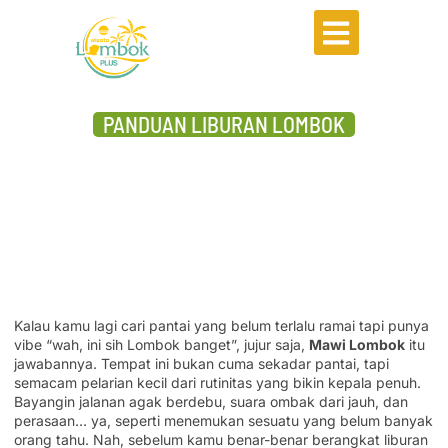
PANDUAN LIBURAN LOMBOK
MAWI LOMBOK, PANTAI TERSEMBUNYI
WAJIB DIKUNJUNGI
April 19, 2026
No Comments
Kalau kamu lagi cari pantai yang belum terlalu ramai tapi punya
vibe “wah, ini sih Lombok banget”, jujur saja,
Mawi Lombok
itu
jawabannya. Tempat ini bukan cuma sekadar pantai, tapi
semacam pelarian kecil dari rutinitas yang bikin kepala penuh.
Bayangin jalanan agak berdebu, suara ombak dari jauh, dan
perasaan… ya, seperti menemukan sesuatu yang belum banyak
orang tahu. Nah, sebelum kamu benar-benar berangkat liburan