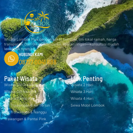
Wisata Lombok Plus dengan paket fleksibel, tim lokal ramah, harga
transparan. Dari Gili ke Mandalika, liburan ringan—konsultasi mudah
lewat WA nyaman.
HUBUNGI KAMI
08777 0041 888
Paket Wisata
Link Penting
Wisata Gili Trawangan
Wisata 2 Hari
Wisata Gili Nanggu
Wisata 3 Hari
Wisata Pantai Pink
Wisata 4 Hari
Gili Trawangan & Air Terjun
Sewa Mobil Lombok
Gili Trawangan & Nanggu
Trawangan & Pantai Pink