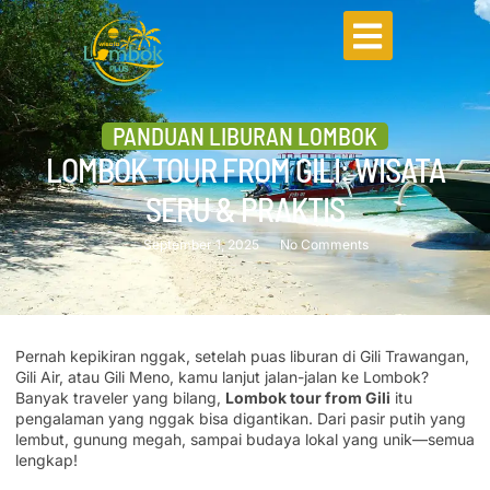
PANDUAN LIBURAN LOMBOK
LOMBOK TOUR FROM GILI: WISATA
SERU & PRAKTIS
September 1, 2025
No Comments
Pernah kepikiran nggak, setelah puas liburan di Gili Trawangan,
Gili Air, atau Gili Meno, kamu lanjut jalan-jalan ke Lombok?
Banyak traveler yang bilang,
Lombok tour from Gili
itu
pengalaman yang nggak bisa digantikan. Dari pasir putih yang
lembut, gunung megah, sampai budaya lokal yang unik—semua
lengkap!