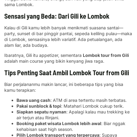
sama Lombok.
Sensasi yang Beda: Dari Gili ke Lombok
Kalau di Gili kamu lebih banyak menikmati suasana santai—
party, sunset di bar pinggir pantai, sepeda keliling pulau—maka
di Lombok, sensasinya lebih variatif. Ada petualangan, ada
alam liar, ada budaya.
Ibaratnya, Gili itu appetizer, sementara
Lombok tour from Gili
adalah main course yang bikin kenyang jiwa raga.
Tips Penting Saat Ambil Lombok Tour from Gili
Biar perjalananmu makin lancar, ini beberapa tips yang bisa
kamu terapkan:
Bawa uang cash
: ATM di area tertentu masih terbatas.
Pakai sunblock & topi
: Matahari Lombok cukup terik.
Siapkan sepatu nyaman
: Apalagi kalau mau trekking ke
air terjun atau Rinjani.
Booking paket wisata Lombok lebih awal
: Biar nggak
kehabisan saat high season.
Pilih Lombok transport yang terpercaya
: Supaya