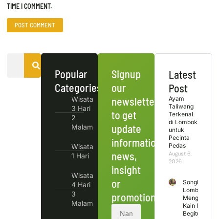
TIME I COMMENT.
Popular
Signup
Latest
Categories
our
Post
Wisata
newsletter
Ayam
Taliwang
3 Hari
to get
Terkenal
2
di Lombok
update
Malam
untuk
Pecinta
information,
Pedas
Wisata
news,
August 6,
1 Hari
2026
insight
Wisata
or
Songket
4 Hari
Lombok
3
promotions.
Mengapa
Malam
Kain Ini
Begitu