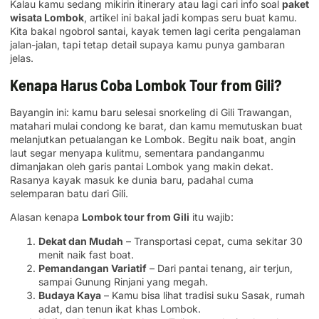
Kalau kamu sedang mikirin itinerary atau lagi cari info soal
paket
wisata Lombok
, artikel ini bakal jadi kompas seru buat kamu.
Kita bakal ngobrol santai, kayak temen lagi cerita pengalaman
jalan-jalan, tapi tetap detail supaya kamu punya gambaran
jelas.
Kenapa Harus Coba Lombok Tour from Gili?
Bayangin ini: kamu baru selesai snorkeling di Gili Trawangan,
matahari mulai condong ke barat, dan kamu memutuskan buat
melanjutkan petualangan ke Lombok. Begitu naik boat, angin
laut segar menyapa kulitmu, sementara pandanganmu
dimanjakan oleh garis pantai Lombok yang makin dekat.
Rasanya kayak masuk ke dunia baru, padahal cuma
selemparan batu dari Gili.
Alasan kenapa
Lombok tour from Gili
itu wajib:
Dekat dan Mudah
– Transportasi cepat, cuma sekitar 30
menit naik fast boat.
Pemandangan Variatif
– Dari pantai tenang, air terjun,
sampai Gunung Rinjani yang megah.
Budaya Kaya
– Kamu bisa lihat tradisi suku Sasak, rumah
adat, dan tenun ikat khas Lombok.