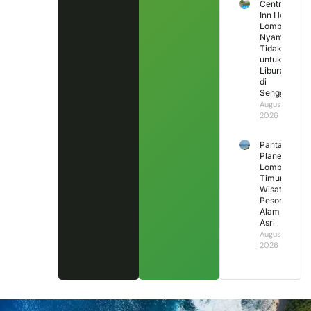
Central
Inn Hotel
Lombok,
Nyaman
Tidak
untuk
Liburan
di
Senggigi?
August 2,
2026
Pantai
Planet
Lombok
Timur,
Wisata
Pesona
Alam
Asri
August 1,
2026