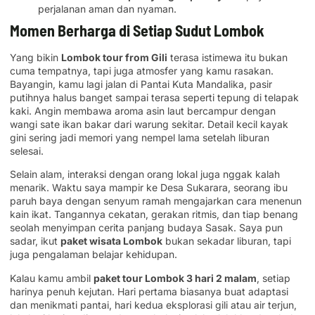
perjalanan aman dan nyaman.
Momen Berharga di Setiap Sudut Lombok
Yang bikin
Lombok tour from Gili
terasa istimewa itu bukan
cuma tempatnya, tapi juga atmosfer yang kamu rasakan.
Bayangin, kamu lagi jalan di Pantai Kuta Mandalika, pasir
putihnya halus banget sampai terasa seperti tepung di telapak
kaki. Angin membawa aroma asin laut bercampur dengan
wangi sate ikan bakar dari warung sekitar. Detail kecil kayak
gini sering jadi memori yang nempel lama setelah liburan
selesai.
Selain alam, interaksi dengan orang lokal juga nggak kalah
menarik. Waktu saya mampir ke Desa Sukarara, seorang ibu
paruh baya dengan senyum ramah mengajarkan cara menenun
kain ikat. Tangannya cekatan, gerakan ritmis, dan tiap benang
seolah menyimpan cerita panjang budaya Sasak. Saya pun
sadar, ikut
paket wisata Lombok
bukan sekadar liburan, tapi
juga pengalaman belajar kehidupan.
Kalau kamu ambil
paket tour Lombok 3 hari 2 malam
, setiap
harinya penuh kejutan. Hari pertama biasanya buat adaptasi
dan menikmati pantai, hari kedua eksplorasi gili atau air terjun,