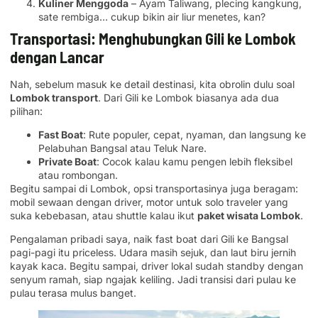
Kuliner Menggoda
– Ayam Taliwang, plecing kangkung,
sate rembiga… cukup bikin air liur menetes, kan?
Transportasi: Menghubungkan Gili ke Lombok
dengan Lancar
Nah, sebelum masuk ke detail destinasi, kita obrolin dulu soal
Lombok transport
. Dari Gili ke Lombok biasanya ada dua
pilihan:
Fast Boat
: Rute populer, cepat, nyaman, dan langsung ke
Pelabuhan Bangsal atau Teluk Nare.
Private Boat
: Cocok kalau kamu pengen lebih fleksibel
atau rombongan.
Begitu sampai di Lombok, opsi transportasinya juga beragam:
mobil sewaan dengan driver, motor untuk solo traveler yang
suka kebebasan, atau shuttle kalau ikut
paket wisata Lombok
.
Pengalaman pribadi saya, naik fast boat dari Gili ke Bangsal
pagi-pagi itu priceless. Udara masih sejuk, dan laut biru jernih
kayak kaca. Begitu sampai, driver lokal sudah standby dengan
senyum ramah, siap ngajak keliling. Jadi transisi dari pulau ke
pulau terasa mulus banget.