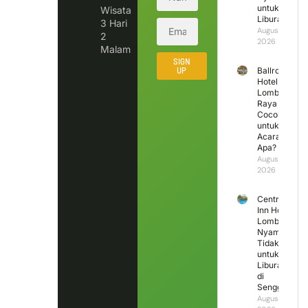
untuk
Wisata
Liburan?
3 Hari
August 4,
2
2026
Malam
SIGN
UP
Ballroom
Hotel
Lombok
Raya
Cocok
untuk
Acara
Apa?
August 3,
2026
Central
Inn Hotel
Lombok,
Nyaman
Tidak
untuk
Liburan
di
Senggigi?
August 2,