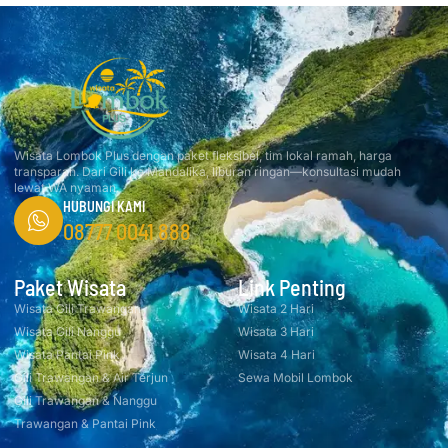
Wisata Lombok Plus dengan paket fleksibel, tim lokal ramah, harga
transparan. Dari Gili ke Mandalika, liburan ringan—konsultasi mudah
lewat WA nyaman.
HUBUNGI KAMI
08777 0041 888
Paket Wisata
Link Penting
Wisata Gili Trawangan
Wisata 2 Hari
Wisata Gili Nanggu
Wisata 3 Hari
Wisata Pantai Pink
Wisata 4 Hari
Gili Trawangan & Air Terjun
Sewa Mobil Lombok
Gili Trawangan & Nanggu
Trawangan & Pantai Pink