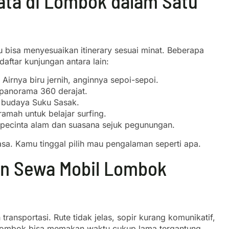
ta di Lombok dalam Satu
bisa menyesuaikan itinerary sesuai minat. Beberapa
aftar kunjungan antara lain:
 Airnya biru jernih, anginnya sepoi-sepoi.
 panorama 360 derajat.
 budaya Suku Sasak.
amah untuk belajar surfing.
 pecinta alam dan suasana sejuk pegunungan.
asa. Kamu tinggal pilih mau pengalaman seperti apa.
an Sewa Mobil Lombok
ansportasi. Rute tidak jelas, sopir kurang komunikatif,
i Lombok bisa memakan waktu cukup lama tergantung