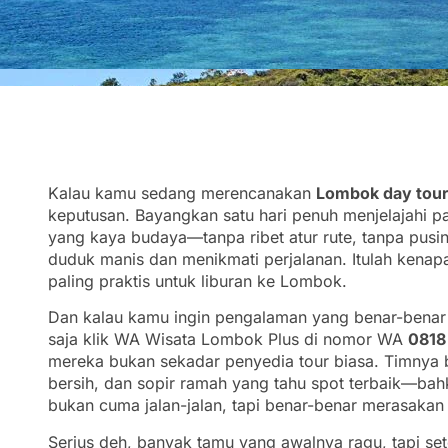
Kalau kamu sedang merencanakan
Lombok day tou
keputusan. Bayangkan satu hari penuh menjelajahi pan
yang kaya budaya—tanpa ribet atur rute, tanpa pusin
duduk manis dan menikmati perjalanan. Itulah kenapa
paling praktis untuk liburan ke Lombok.
Dan kalau kamu ingin pengalaman yang benar-benar n
saja klik WA Wisata Lombok Plus di nomor WA
0818
mereka bukan sekadar penyedia tour biasa. Timnya b
bersih, dan sopir ramah yang tahu spot terbaik—ba
bukan cuma jalan-jalan, tapi benar-benar merasaka
Serius deh, banyak tamu yang awalnya ragu, tapi s