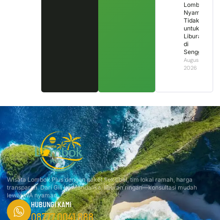
Lombok,
Nyaman
Tidak
untuk
Liburan
di
Senggigi?
August 2,
2026
Wisata Lombok Plus dengan paket fleksibel, tim lokal ramah, harga
transparan. Dari Gili ke Mandalika, liburan ringan—konsultasi mudah
lewat WA nyaman.
HUBUNGI KAMI
08777 0041 888