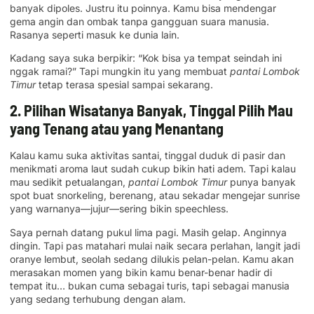
banyak dipoles. Justru itu poinnya. Kamu bisa mendengar
gema angin dan ombak tanpa gangguan suara manusia.
Rasanya seperti masuk ke dunia lain.
Kadang saya suka berpikir: “Kok bisa ya tempat seindah ini
nggak ramai?” Tapi mungkin itu yang membuat
pantai Lombok
Timur
tetap terasa spesial sampai sekarang.
2. Pilihan Wisatanya Banyak, Tinggal Pilih Mau
yang Tenang atau yang Menantang
Kalau kamu suka aktivitas santai, tinggal duduk di pasir dan
menikmati aroma laut sudah cukup bikin hati adem. Tapi kalau
mau sedikit petualangan,
pantai Lombok Timur
punya banyak
spot buat snorkeling, berenang, atau sekadar mengejar sunrise
yang warnanya—jujur—sering bikin speechless.
Saya pernah datang pukul lima pagi. Masih gelap. Anginnya
dingin. Tapi pas matahari mulai naik secara perlahan, langit jadi
oranye lembut, seolah sedang dilukis pelan-pelan. Kamu akan
merasakan momen yang bikin kamu benar-benar hadir di
tempat itu… bukan cuma sebagai turis, tapi sebagai manusia
yang sedang terhubung dengan alam.