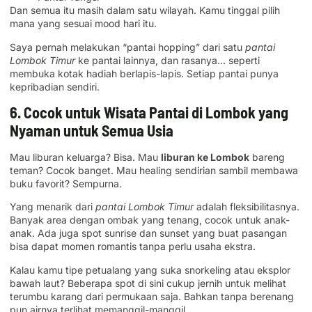
Dan semua itu masih dalam satu wilayah. Kamu tinggal pilih
mana yang sesuai mood hari itu.
Saya pernah melakukan “pantai hopping” dari satu
pantai
Lombok Timur
ke pantai lainnya, dan rasanya… seperti
membuka kotak hadiah berlapis-lapis. Setiap pantai punya
kepribadian sendiri.
6. Cocok untuk Wisata Pantai di Lombok yang
Nyaman untuk Semua Usia
Mau liburan keluarga? Bisa. Mau
liburan ke Lombok
bareng
teman? Cocok banget. Mau healing sendirian sambil membawa
buku favorit? Sempurna.
Yang menarik dari
pantai Lombok Timur
adalah fleksibilitasnya.
Banyak area dengan ombak yang tenang, cocok untuk anak-
anak. Ada juga spot sunrise dan sunset yang buat pasangan
bisa dapat momen romantis tanpa perlu usaha ekstra.
Kalau kamu tipe petualang yang suka snorkeling atau eksplor
bawah laut? Beberapa spot di sini cukup jernih untuk melihat
terumbu karang dari permukaan saja. Bahkan tanpa berenang
pun airnya terlihat memanggil-manggil.