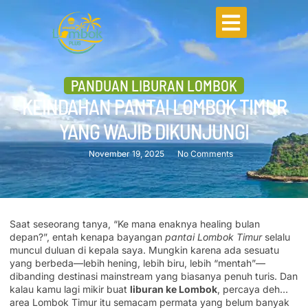
PANDUAN LIBURAN LOMBOK
KEINDAHAN PANTAI LOMBOK TIMUR
YANG WAJIB DIKUNJUNGI
November 19, 2025
No Comments
Saat seseorang tanya, “Ke mana enaknya healing bulan
depan?”, entah kenapa bayangan
pantai Lombok Timur
selalu
muncul duluan di kepala saya. Mungkin karena ada sesuatu
yang berbeda—lebih hening, lebih biru, lebih “mentah”—
dibanding destinasi mainstream yang biasanya penuh turis. Dan
kalau kamu lagi mikir buat
liburan ke Lombok
, percaya deh…
area Lombok Timur itu semacam permata yang belum banyak