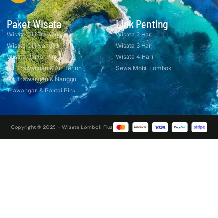
Paket Wisata
Link Penting
Wisata Gili Trawangan
Wisata 2 Hari
Wisata Gili Nanggu
Wisata 3 Hari
Wisata Pantai Pink
Wisata 4 Hari
Gili Trawangan & Air Terjun
Sewa Mobil Lombok
Gili Trawangan & Nanggu
Trawangan & Pantai Pink
Copyright © 2025 - Wisata Lombok Plus