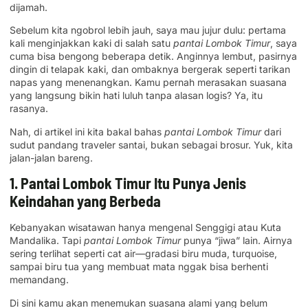
dijamah.
Sebelum kita ngobrol lebih jauh, saya mau jujur dulu: pertama
kali menginjakkan kaki di salah satu
pantai Lombok Timur
, saya
cuma bisa bengong beberapa detik. Anginnya lembut, pasirnya
dingin di telapak kaki, dan ombaknya bergerak seperti tarikan
napas yang menenangkan. Kamu pernah merasakan suasana
yang langsung bikin hati luluh tanpa alasan logis? Ya, itu
rasanya.
Nah, di artikel ini kita bakal bahas
pantai Lombok Timur
dari
sudut pandang traveler santai, bukan sebagai brosur. Yuk, kita
jalan-jalan bareng.
1. Pantai Lombok Timur Itu Punya Jenis
Keindahan yang Berbeda
Kebanyakan wisatawan hanya mengenal Senggigi atau Kuta
Mandalika. Tapi
pantai Lombok Timur
punya “jiwa” lain. Airnya
sering terlihat seperti cat air—gradasi biru muda, turquoise,
sampai biru tua yang membuat mata nggak bisa berhenti
memandang.
Di sini kamu akan menemukan suasana alami yang belum