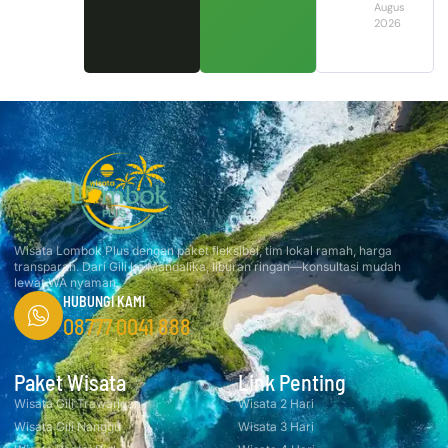
August 2,
2026
Wisata Lombok Plus dengan paket fleksibel, tim lokal ramah, harga
transparan. Dari Gili ke Mandalika, liburan ringan—konsultasi mudah
lewat WA nyaman.
HUBUNGI KAMI
08777 0041 888
Paket Wisata
Link Penting
Wisata Gili Trawangan
Wisata 2 Hari
Wisata Gili Nanggu
Wisata 3 Hari