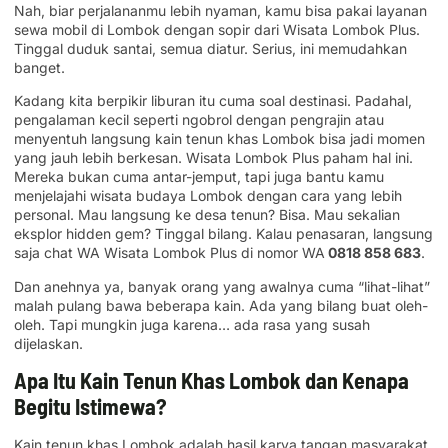
Nah, biar perjalananmu lebih nyaman, kamu bisa pakai layanan
sewa mobil di Lombok dengan sopir dari Wisata Lombok Plus.
Tinggal duduk santai, semua diatur. Serius, ini memudahkan
banget.
Kadang kita berpikir liburan itu cuma soal destinasi. Padahal,
pengalaman kecil seperti ngobrol dengan pengrajin atau
menyentuh langsung kain tenun khas Lombok bisa jadi momen
yang jauh lebih berkesan. Wisata Lombok Plus paham hal ini.
Mereka bukan cuma antar-jemput, tapi juga bantu kamu
menjelajahi wisata budaya Lombok dengan cara yang lebih
personal. Mau langsung ke desa tenun? Bisa. Mau sekalian
eksplor hidden gem? Tinggal bilang. Kalau penasaran, langsung
saja chat WA Wisata Lombok Plus di nomor WA
0818 858 683
.
Dan anehnya ya, banyak orang yang awalnya cuma “lihat-lihat”
malah pulang bawa beberapa kain. Ada yang bilang buat oleh-
oleh. Tapi mungkin juga karena… ada rasa yang susah
dijelaskan.
Apa Itu Kain Tenun Khas Lombok dan Kenapa
Begitu Istimewa?
Kain tenun khas Lombok adalah hasil karya tangan masyarakat