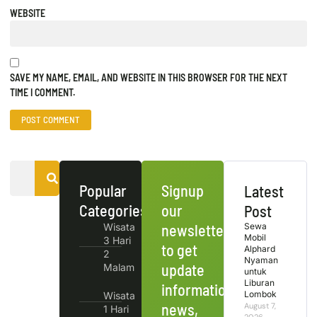
WEBSITE
SAVE MY NAME, EMAIL, AND WEBSITE IN THIS BROWSER FOR THE NEXT
TIME I COMMENT.
Popular
Signup
Latest
Categories
our
Post
Wisata
newsletter
Sewa
Mobil
3 Hari
to get
Alphard
2
Nyaman
update
Malam
untuk
Liburan
information,
Lombok
Wisata
news,
August 7,
1 Hari
2026