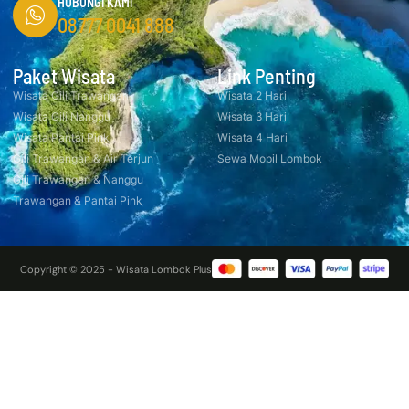
HUBUNGI KAMI
08777 0041 888
Paket Wisata
Link Penting
Wisata Gili Trawangan
Wisata 2 Hari
Wisata Gili Nanggu
Wisata 3 Hari
Wisata Pantai Pink
Wisata 4 Hari
Gili Trawangan & Air Terjun
Sewa Mobil Lombok
Gili Trawangan & Nanggu
Trawangan & Pantai Pink
Copyright © 2025 - Wisata Lombok Plus