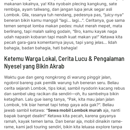
makanan lokalnya, ya! Kita nyobain plecing kangkung, sate
rembiga, ayam taliwang, dan jangan lupa jeruk segar asli
Lombok. Gila, rasanya tuh nendang, pedesnya pas, “juicy-nya”
beneran bikin kamu manggil “lagi… lagi…”. Ceritanya, gue sama
temen sempat lomba makan pedes: mulut merah mepet, mata
berlinang, tapi malah saling godain, “Bro, kamu kayak naga
udah napasin kobaran tapi masih kuat makan ya!” Ketawa kita
pecah gara-gara komentarnya jayus, tapi yang jelas… lidah
bahagia, badan bahagia, hati bahagia!
Ketemu Warga Lokal, Cerita Lucu & Pengalaman
Nyesel yang Bikin Akrab
Waktu gue dan geng nongkrong di warung pinggir jalan,
ngobrol bareng pak pemilik warung tuh beneran seru. Beliau
cerita sejarah Lombok, tips lokal, sambil nyodorin kacang rebus
dan sambel uleg racikan dia sendiri—oh, itu sambelnya bikin
ketagihan. Lalu gue iseng tanya, “Pak, kita mau jalan jalan
Lombok, trik biar hemat tapi tetep gaya ada gak?”. Beliau
jawab sambil ketawa: “
Sewa mobil Lombok murah
aja, nanti
bapak banget dealin!” Ketawa kita pecah, karena gayanya
ramah, kayak temen lama. Dan benar aja, mobil dinaikin rame-
rame, kami jadi touring sendiri, bikin kita leluasa explore tanpa