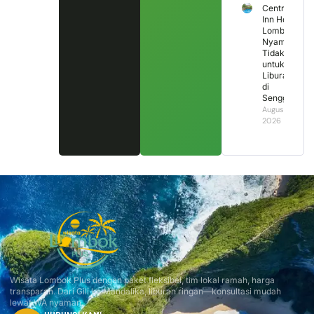
Central
Inn Hotel
Lombok,
Nyaman
Tidak
untuk
Liburan
di
Senggigi?
August 2,
2026
Wisata Lombok Plus dengan paket fleksibel, tim lokal ramah, harga
transparan. Dari Gili ke Mandalika, liburan ringan—konsultasi mudah
lewat WA nyaman.