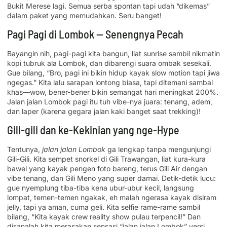
Bukit Merese lagi. Semua serba spontan tapi udah “dikemas”
dalam paket yang memudahkan. Seru banget!
Pagi Pagi di Lombok — Senengnya Pecah
Bayangin nih, pagi-pagi kita bangun, liat sunrise sambil nikmatin
kopi tubruk ala Lombok, dan dibarengi suara ombak sesekali.
Gue bilang, “Bro, pagi ini bikin hidup kayak slow motion tapi jiwa
ngegas.” Kita lalu sarapan lontong biasa, tapi ditemani sambal
khas—wow, bener-bener bikin semangat hari meningkat 200%.
Jalan jalan Lombok pagi itu tuh vibe-nya juara: tenang, adem,
dan laper (karena gegara jalan kaki banget saat trekking)!
Gili-gili dan ke-Kekinian yang nge-Hype
Tentunya,
jalan jalan Lombok
ga lengkap tanpa mengunjungi
Gili-Gili. Kita sempet snorkel di Gili Trawangan, liat kura-kura
bawel yang kayak pengen foto bareng, terus Gili Air dengan
vibe tenang, dan Gili Meno yang super damai. Detik-detik lucu:
gue nyemplung tiba-tiba kena ubur-ubur kecil, langsung
lompat, temen-temen ngakak, eh malah ngerasa kayak disiram
jelly, tapi ya aman, cuma geli. Kita selfie rame-rame sambil
bilang, “Kita kayak crew reality show pulau terpencil!” Dan
disanalah kita merasakan sensasi “jalan jalan Lombok” versi