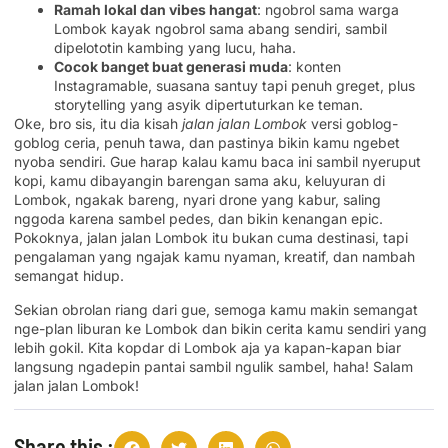
Ramah lokal dan vibes hangat
: ngobrol sama warga
Lombok kayak ngobrol sama abang sendiri, sambil
dipelototin kambing yang lucu, haha.
Cocok banget buat generasi muda
: konten
Instagramable, suasana santuy tapi penuh greget, plus
storytelling yang asyik dipertuturkan ke teman.
Oke, bro sis, itu dia kisah
jalan jalan Lombok
versi goblog-
goblog ceria, penuh tawa, dan pastinya bikin kamu ngebet
nyoba sendiri. Gue harap kalau kamu baca ini sambil nyeruput
kopi, kamu dibayangin barengan sama aku, keluyuran di
Lombok, ngakak bareng, nyari drone yang kabur, saling
nggoda karena sambel pedes, dan bikin kenangan epic.
Pokoknya, jalan jalan Lombok itu bukan cuma destinasi, tapi
pengalaman yang ngajak kamu nyaman, kreatif, dan nambah
semangat hidup.
Sekian obrolan riang dari gue, semoga kamu makin semangat
nge-plan liburan ke Lombok dan bikin cerita kamu sendiri yang
lebih gokil. Kita kopdar di Lombok aja ya kapan-kapan biar
langsung ngadepin pantai sambil ngulik sambel, haha! Salam
jalan jalan Lombok!
Share this :