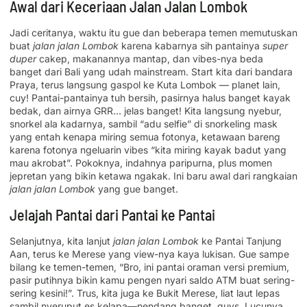
Awal dari Keceriaan Jalan Jalan Lombok
Jadi ceritanya, waktu itu gue dan beberapa temen memutuskan
buat
jalan jalan Lombok
karena kabarnya sih pantainya
super
duper
cakep, makanannya mantap, dan vibes-nya beda
banget dari Bali yang udah mainstream. Start kita dari bandara
Praya, terus langsung gaspol ke Kuta Lombok — planet lain,
cuy! Pantai-pantainya tuh bersih, pasirnya halus banget kayak
bedak, dan airnya GRR… jelas banget! Kita langsung nyebur,
snorkel ala kadarnya, sambil “adu selfie” di snorkeling mask
yang entah kenapa miring semua fotonya, ketawaan bareng
karena fotonya ngeluarin vibes “kita miring kayak badut yang
mau akrobat”. Pokoknya, indahnya paripurna, plus momen
jepretan yang bikin ketawa ngakak. Ini baru awal dari rangkaian
jalan jalan Lombok
yang gue banget.
Jelajah Pantai dari Pantai ke Pantai
Selanjutnya, kita lanjut
jalan jalan Lombok
ke Pantai Tanjung
Aan, terus ke Merese yang view-nya kaya lukisan. Gue sampe
bilang ke temen-temen, “Bro, ini pantai oraman versi premium,
pasir putihnya bikin kamu pengen nyari saldo ATM buat sering-
sering kesini!”. Trus, kita juga ke Bukit Merese, liat laut lepas
sambil nyeruput es kelapa—nendang banget, guys. Lucunya,