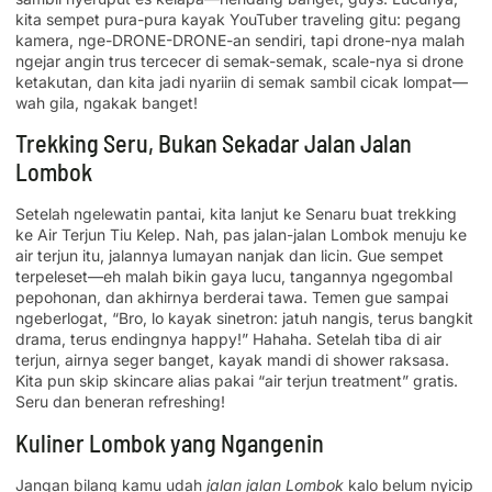
kita sempet pura-pura kayak YouTuber traveling gitu: pegang
kamera, nge-DRONE-DRONE-an sendiri, tapi drone-nya malah
ngejar angin trus tercecer di semak-semak, scale-nya si drone
ketakutan, dan kita jadi nyariin di semak sambil cicak lompat—
wah gila, ngakak banget!
Trekking Seru, Bukan Sekadar Jalan Jalan
Lombok
Setelah ngelewatin pantai, kita lanjut ke Senaru buat trekking
ke Air Terjun Tiu Kelep. Nah, pas jalan-jalan Lombok menuju ke
air terjun itu, jalannya lumayan nanjak dan licin. Gue sempet
terpeleset—eh malah bikin gaya lucu, tangannya ngegombal
pepohonan, dan akhirnya berderai tawa. Temen gue sampai
ngeberlogat, “Bro, lo kayak sinetron: jatuh nangis, terus bangkit
drama, terus endingnya happy!” Hahaha. Setelah tiba di air
terjun, airnya seger banget, kayak mandi di shower raksasa.
Kita pun skip skincare alias pakai “air terjun treatment” gratis.
Seru dan beneran refreshing!
Kuliner Lombok yang Ngangenin
Jangan bilang kamu udah
jalan jalan Lombok
kalo belum nyicip