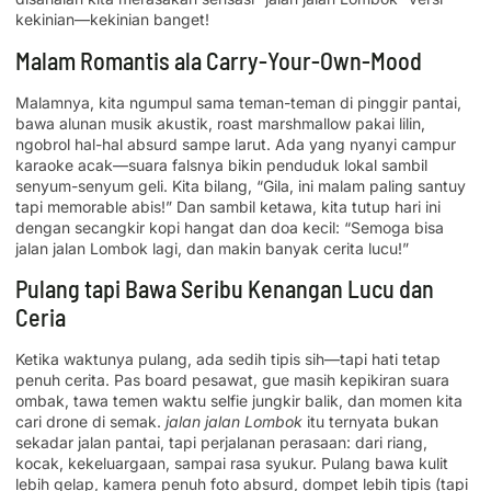
kekinian—kekinian banget!
Malam Romantis ala Carry-Your-Own-Mood
Malamnya, kita ngumpul sama teman-teman di pinggir pantai,
bawa alunan musik akustik, roast marshmallow pakai lilin,
ngobrol hal-hal absurd sampe larut. Ada yang nyanyi campur
karaoke acak—suara falsnya bikin penduduk lokal sambil
senyum-senyum geli. Kita bilang, “Gila, ini malam paling santuy
tapi memorable abis!” Dan sambil ketawa, kita tutup hari ini
dengan secangkir kopi hangat dan doa kecil: “Semoga bisa
jalan jalan Lombok lagi, dan makin banyak cerita lucu!”
Pulang tapi Bawa Seribu Kenangan Lucu dan
Ceria
Ketika waktunya pulang, ada sedih tipis sih—tapi hati tetap
penuh cerita. Pas board pesawat, gue masih kepikiran suara
ombak, tawa temen waktu selfie jungkir balik, dan momen kita
cari drone di semak.
jalan jalan Lombok
itu ternyata bukan
sekadar jalan pantai, tapi perjalanan perasaan: dari riang,
kocak, kekeluargaan, sampai rasa syukur. Pulang bawa kulit
lebih gelap, kamera penuh foto absurd, dompet lebih tipis (tapi