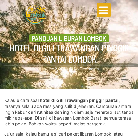
PANDUAN LIBURAN LOMBOK
HOTEL DI GILI TRAWANGAN PINGGIR
PANTAI LOMBOK
June 2, 2026
No Comments
Kalau bicara soal
hotel di Gili Trawangan pinggir pantai
,
rasanya selalu ada rasa yang sulit dijelaskan. Campuran antara
ingin kabur dari rutinitas dan ingin diam saja menatap laut tanpa
mikir apa-apa. Di sini, di kawasan Lombok Barat, semua terasa
lebih pelan. Bahkan waktu seperti malas bergerak.
Jujur saja, kalau kamu lagi cari paket liburan Lombok, atau