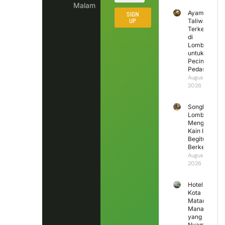
Malam
Ayam
SIGN
UP
Taliwang
Terkenal
di
Lombok
untuk
Pecinta
Pedas
August 6,
2026
Songket
Lombok
Mengapa
Kain Ini
Begitu
Berkesan?
August 5,
2026
Hotel di
Kota
Mataram
Mana
yang
Nyaman