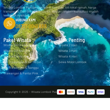
Wisata Lombok Plus dengan paket fleksibel, tim lokal ramah, harga
transparan. Dari Gili ke Mandalika, liburan ringan—konsultasi mudah
lewat WA nyaman.
HUBUNGI KAMI
08777 0041 888
Paket Wisata
Link Penting
Wisata Gili Trawangan
Wisata 2 Hari
Wisata Gili Nanggu
Wisata 3 Hari
Wisata Pantai Pink
Wisata 4 Hari
Gili Trawangan & Air Terjun
Sewa Mobil Lombok
Gili Trawangan & Nanggu
Trawangan & Pantai Pink
Copyright © 2025 - Wisata Lombok Plus