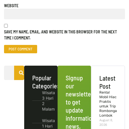
WEBSITE
SAVE MY NAME, EMAIL, AND WEBSITE IN THIS BROWSER FOR THE NEXT
TIME I COMMENT.
Popular
Signup
Latest
Categories
our
Post
Wisata
newsletter
Rental
Mobil Hiace
3 Hari
to get
Praktis
2
untuk Trip
update
Malam
Rombongan
Lombok
information,
Wisata
August 8,
news,
2026
1 Hari