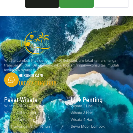
Wisata Lombok Plus dengan paket fleksibel, tim lokal ramah, harga
transparan. Dari Gili ke Mandalika, liburan ringan—konsultasi mudah
lewat WA nyaman.
HUBUNGI KAMI
08777 0041 888
Paket Wisata
Link Penting
Wisata Gili Trawangan
Wisata 2 Hari
Wisata Gili Nanggu
Wisata 3 Hari
Wisata Pantai Pink
Wisata 4 Hari
Gili Trawangan & Air Terjun
Sewa Mobil Lombok