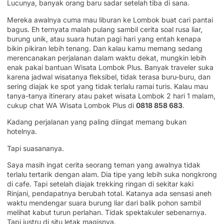
Lucunya, banyak orang baru sadar setelah tiba di sana.
Mereka awalnya cuma mau liburan ke Lombok buat cari pantai
bagus. Eh ternyata malah pulang sambil cerita soal rusa liar,
burung unik, atau suara hutan pagi hari yang entah kenapa
bikin pikiran lebih tenang. Dan kalau kamu memang sedang
merencanakan perjalanan dalam waktu dekat, mungkin lebih
enak pakai bantuan Wisata Lombok Plus. Banyak traveler suka
karena jadwal wisatanya fleksibel, tidak terasa buru-buru, dan
sering diajak ke spot yang tidak terlalu ramai turis. Kalau mau
tanya-tanya itinerary atau paket wisata Lombok 2 hari 1 malam,
cukup chat WA Wisata Lombok Plus di
0818 858 683
.
Kadang perjalanan yang paling diingat memang bukan
hotelnya.
Tapi suasananya.
Saya masih ingat cerita seorang teman yang awalnya tidak
terlalu tertarik dengan alam. Dia tipe yang lebih suka nongkrong
di cafe. Tapi setelah diajak trekking ringan di sekitar kaki
Rinjani, pendapatnya berubah total. Katanya ada sensasi aneh
waktu mendengar suara burung liar dari balik pohon sambil
melihat kabut turun perlahan. Tidak spektakuler sebenarnya.
Tapi justru di situ letak magisnya.