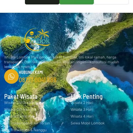
Wisata Lombok Plus dengan paket fleksibel, tim lokal ramah, harga
transparan. Dari Gili ke Mandalika, liburan ringan—konsultasi mudah
lewat WA nyaman.
HUBUNGI KAMI
08777 0041 888
Paket Wisata
Link Penting
Wisata Gili Trawangan
Wisata 2 Hari
Wisata Gili Nanggu
Wisata 3 Hari
Wisata Pantai Pink
Wisata 4 Hari
Gili Trawangan & Air Terjun
Sewa Mobil Lombok
Gili Trawangan & Nanggu