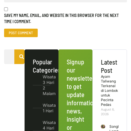
SAVE MY NAME, EMAIL, AND WEBSITE IN THIS BROWSER FOR THE NEXT
TIME I COMMENT.
Popular
Signup
Latest
Categories
our
Post
Wisata
newsletter
Ayam
Taliwang
3 Hari
to get
Terkenal
2
di Lombok
update
Malam
untuk
Pecinta
information,
Pedas
Wisata
news,
August 6,
1 Hari
2026
insight
Wisata
or
Songket
4 Hari