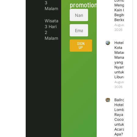
Lombok
3
promotions.
Mengapa
Malam
Kain Ini
Begitu
Berkesan?
Wisata
August 5,
3 Hari
2026
2
Malam
Hotel di
SIGN
UP
Kota
Mataram
Mana
yang
Nyaman
untuk
Liburan?
August 4,
2026
Ballroom
Hotel
Lombok
Raya
Cocok
untuk
Acara
Apa?