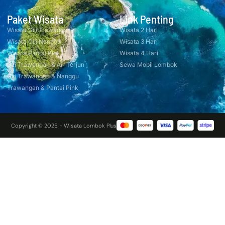
Paket Wisata
Link Penting
Wisata Gili Trawangan
Wisata 2 Hari
Wisata Gili Nanggu
Wisata 3 Hari
Wisata Pantai Pink
Wisata 4 Hari
Gili Trawangan & Air Terjun
Sewa Mobil Lombok
Gili Trawangan & Nanggu
Trawangan & Pantai Pink
Copyright © 2025 - Wisata Lombok Plus