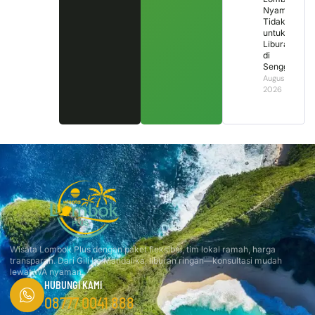
Nyaman
Tidak
untuk
Liburan
di
Senggigi?
August 2,
2026
Wisata Lombok Plus dengan paket fleksibel, tim lokal ramah, harga
transparan. Dari Gili ke Mandalika, liburan ringan—konsultasi mudah
lewat WA nyaman.
HUBUNGI KAMI
08777 0041 888