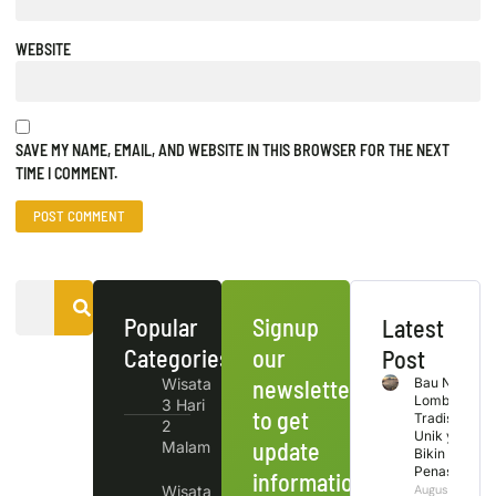
WEBSITE
SAVE MY NAME, EMAIL, AND WEBSITE IN THIS BROWSER FOR THE NEXT
TIME I COMMENT.
Popular
Signup
Latest
Categories
our
Post
Wisata
newsletter
Bau Nyale
Lombok
3 Hari
to get
Tradisi
2
Unik yang
update
Malam
Bikin
Penasaran
information,
Wisata
August 9,