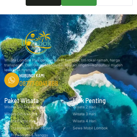
Wisata Lombok Plus dengan paket fleksibel, tim lokal ramah, harga
transparan. Dari Gili ke Mandalika, liburan ringan—konsultasi mudah
lewat WA nyaman.
HUBUNGI KAMI
08777 0041 888
Paket Wisata
Link Penting
Wisata Gili Trawangan
Wisata 2 Hari
Wisata Gili Nanggu
Wisata 3 Hari
Wisata Pantai Pink
Wisata 4 Hari
Gili Trawangan & Air Terjun
Sewa Mobil Lombok
Gili Trawangan & Nanggu