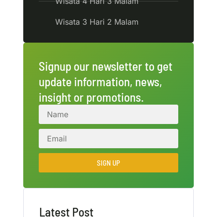
Wisata 4 Hari 3 Malam
Wisata 3 Hari 2 Malam
Signup our newsletter to get
update information, news,
insight or promotions.
SIGN UP
Latest Post