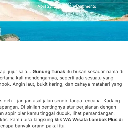
April 27, 2026
No Comments
tapi jujur saja…
Gunung Tunak
itu bukan sekadar nama di
pertama kali mendengarnya, seperti ada sesuatu yang
bok. Angin laut, bukit kering, dan cahaya matahari yang
us deh… jangan asal jalan sendiri tanpa rencana. Kadang
lapangan. Di sinilah pentingnya atur perjalanan dengan
 sopir biar kamu tinggal duduk, lihat pemandangan,
aktis, kamu bisa langsung
klik WA Wisata Lombok Plus di
kenapa banyak orang pakai itu.