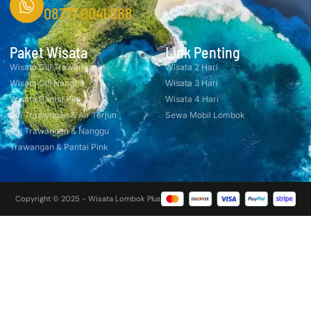
08777 0041 888
Paket Wisata
Link Penting
Wisata Gili Trawangan
Wisata 2 Hari
Wisata Gili Nanggu
Wisata 3 Hari
Wisata Pantai Pink
Wisata 4 Hari
Gili Trawangan & Air Terjun
Sewa Mobil Lombok
Gili Trawangan & Nanggu
Trawangan & Pantai Pink
Copyright © 2025 - Wisata Lombok Plus