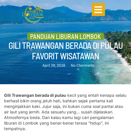
PANDUAN LIBURAN LOMBOK
GILI TRAWANGAN BERADA DI PULAU
FAVORIT WISATAWAN
April 29, 2026
No Comments
Gili Trawangan berada di pulau
kecil yang entah kenapa selalu
berhasil bikin orang jatuh hati, bahkan sejak pertama kali
menginjakkan kaki. Jujur saja, ini bukan cuma soal pantai atau
air laut yang jernih. Ada sesuatu yang… susah dijelaskan.
Atmosfernya beda. Dan kalau kamu lagi cari pengalaman
liburan di Lombok yang benar-benar terasa “hidup”, ini
tempatnya.