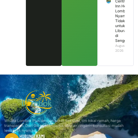
Central
Inn Hotel
Lombok,
Nyaman
Tidak
untuk
Liburan
di
Senggigi?
August 2,
2026
Wisata Lombok Plus dengan paket fleksibel, tim lokal ramah, harga
transparan. Dari Gili ke Mandalika, liburan ringan—konsultasi mudah
lewat WA nyaman.
HUBUNGI KAMI