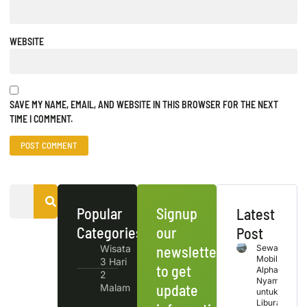
WEBSITE
SAVE MY NAME, EMAIL, AND WEBSITE IN THIS BROWSER FOR THE NEXT
TIME I COMMENT.
Popular
Signup
Latest
Categories
our
Post
Wisata
newsletter
Sewa
Mobil
3 Hari
to get
Alphard
2
Nyaman
update
Malam
untuk
Liburan