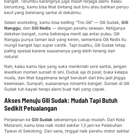
banget. Terumbu karangnya juga masih terjaga alami. Kalau
beruntung, kamu bisa lihat bintang laut biru atau bahkan penyu
kecil yang berenang santai di dekatmu.
Selain snorkeling, kamu bisa keliling “Trio Gili” — Gili Sudak,
Gili
Nanggu
, dan
Gili Kedis
— dengan perahu sewaan. Ketiganya
deketan banget, cuma beberapa menit aja antar pulau. Gili
Nanggu punya taman laut yang keren, sementara Gili Kedis itu
mungil banget tapi super cantik. Tapi buatku, Gili Sudak tetap
paling spesial karena suasananya yang lebih tenang dan
natural.
Nah, kalau kamu tipe yang suka menikmati sore santai, jangan
lewatkan momen sunset di sini. Duduk aja di pasir, buka kelapa
muda, dan lihat bagaimana langit berubah dari biru jadi jingga
keemasan. Sumpah, suasananya romantis banget. Sunset di Gili
Sudak tuh kayak terapi alami buat hati yang capek.
Akses Menuju Gili Sudak: Mudah Tapi Butuh
Sedikit Petualangan
Perjalanan ke
Gili Sudak
sebenarnya cukup mudah. Dari Kota
Mataram, kamu bisa naik mobil sekitar 1,5 jam ke Pelabuhan
Tawun di Sekotong. Dari sana, tinggal naik perahu motor sekitar