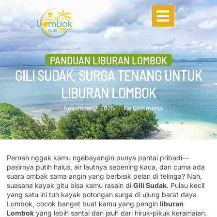
PANDUAN LIBURAN LOMBOK
GILI SUDAK, SURGA TENANG UNTUK
LIBURAN LOMBOK
November 2, 2025
No Comments
Pernah nggak kamu ngebayangin punya pantai pribadi—
pasirnya putih halus, air lautnya sebening kaca, dan cuma ada
suara ombak sama angin yang berbisik pelan di telinga? Nah,
suasana kayak gitu bisa kamu rasain di
Gili Sudak
. Pulau kecil
yang satu ini tuh kayak potongan surga di ujung barat daya
Lombok, cocok banget buat kamu yang pengin
liburan
Lombok
yang lebih santai dan jauh dari hiruk-pikuk keramaian.