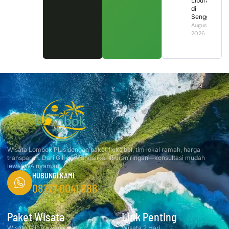
Liburan
di
Senggigi?
August 2,
2026
Wisata Lombok Plus dengan paket fleksibel, tim lokal ramah, harga
transparan. Dari Gili ke Mandalika, liburan ringan—konsultasi mudah
lewat WA nyaman.
HUBUNGI KAMI
08777 0041 888
Paket Wisata
Link Penting
Wisata Gili Trawangan
Wisata 2 Hari