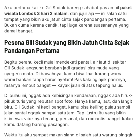
Aku pertama kali ke Gili Sudak bareng sahabat pas ambil
paket
wisata Lombok 3 hari 2 malam
, dan jujur aja — ini salah satu
tempat yang bikin aku jatuh cinta sejak pandangan pertama.
Bukan cuma karena cantik, tapi juga karena suasananya yang
damai banget.
Pesona Gili Sudak yang Bikin Jatuh Cinta Sejak
Pandangan Pertama
Begitu perahu kecil mulai mendekati pantai, air laut di sekitar
Gili Sudak langsung berubah jadi gradasi biru muda yang
nyegerin mata. Di bawahnya, kamu bisa lihat karang warna-
warni bahkan tanpa harus nyelam! Pas kaki nginjek pasirnya,
rasanya lembut banget — kayak jalan di atas tepung halus.
Di pulau ini, nggak ada kebisingan kendaraan, nggak ada hiruk-
pikuk turis yang rebutan spot foto. Hanya kamu, laut, dan langit
biru. Gili Sudak ini kecil banget, kamu bisa keliling pulau sambil
jalan santai nggak sampai satu jam. Tapi justru itu yang bikin
istimewa: vibe-nya tenang, personal, dan romantis banget kalau
kamu datang bareng pasangan.
Waktu itu aku sempat makan siang di salah satu warung pinggir