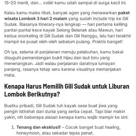
15–20 menit, dan… voilà! kamu udah sampai di surga kecil ini.
Kalau kamu males ribet, banyak agen yang menawarkan
paket
wisata Lombok 3 hari 2 malam
yang sudah include trip ke Gili
Sudak. Biasanya itinerary-nya lengkap — hari pertama keliling
pantai-pantai kece kayak Selong Belanak atau Mawun, hari
kedua snorkeling di Gili Sudak dan Gili Nanggu, lalu hari terakhir
mampir ke pusat oleh-oleh sebelum pulang. Praktis banget!
Oh iya, selama di perjalanan menuju pelabuhan, kamu bakal
disuguhi pemandangan bukit hijau dan laut biru yang
menenangkan. Jadi walau perjalanan daratnya lumayan
panjang, rasanya tetap seru karena visualnya memanjakan
mata.
Kenapa Harus Memilih Gili Sudak untuk Liburan
Lombok Berikutnya?
Buatku pribadi, Gili Sudak tuh kayak oase buat jiwa yang
pengin istirahat dari dunia yang serba cepat. Tapi biar makin
yakin, nih beberapa alasan kenapa kamu wajib mampir ke sini:
Tenang dan eksklusif
– Cocok banget buat healing,
honeymoon, atau sekadar lepas penat.