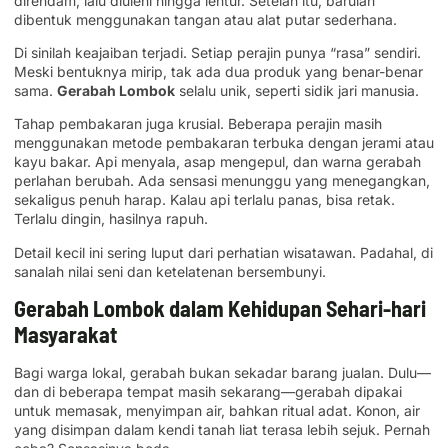
direndam, lalu diuleni hingga lentur. Setelah itu, barulah
dibentuk menggunakan tangan atau alat putar sederhana.
Di sinilah keajaiban terjadi. Setiap perajin punya “rasa” sendiri.
Meski bentuknya mirip, tak ada dua produk yang benar-benar
sama.
Gerabah Lombok
selalu unik, seperti sidik jari manusia.
Tahap pembakaran juga krusial. Beberapa perajin masih
menggunakan metode pembakaran terbuka dengan jerami atau
kayu bakar. Api menyala, asap mengepul, dan warna gerabah
perlahan berubah. Ada sensasi menunggu yang menegangkan,
sekaligus penuh harap. Kalau api terlalu panas, bisa retak.
Terlalu dingin, hasilnya rapuh.
Detail kecil ini sering luput dari perhatian wisatawan. Padahal, di
sanalah nilai seni dan ketelatenan bersembunyi.
Gerabah Lombok dalam Kehidupan Sehari-hari
Masyarakat
Bagi warga lokal, gerabah bukan sekadar barang jualan. Dulu—
dan di beberapa tempat masih sekarang—gerabah dipakai
untuk memasak, menyimpan air, bahkan ritual adat. Konon, air
yang disimpan dalam kendi tanah liat terasa lebih sejuk. Pernah