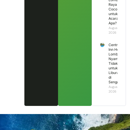
Raya
Cocok
untuk
Acara
Apa?
August 3,
2026
Central
Inn Hotel
Lombok,
Nyaman
Tidak
untuk
Liburan
di
Senggigi?
August 2,
2026