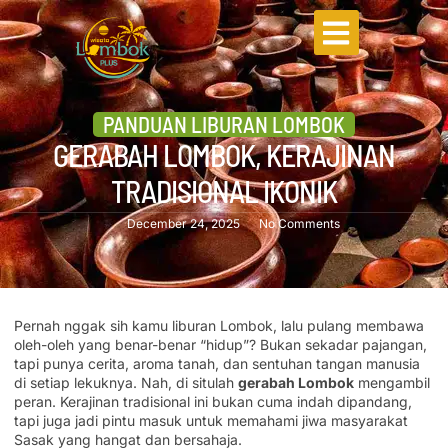
PANDUAN LIBURAN LOMBOK
GERABAH LOMBOK, KERAJINAN
TRADISIONAL IKONIK
December 24, 2025
No Comments
Pernah nggak sih kamu liburan Lombok, lalu pulang membawa
oleh-oleh yang benar-benar “hidup”? Bukan sekadar pajangan,
tapi punya cerita, aroma tanah, dan sentuhan tangan manusia
di setiap lekuknya. Nah, di situlah
gerabah Lombok
mengambil
peran. Kerajinan tradisional ini bukan cuma indah dipandang,
tapi juga jadi pintu masuk untuk memahami jiwa masyarakat
Sasak yang hangat dan bersahaja.