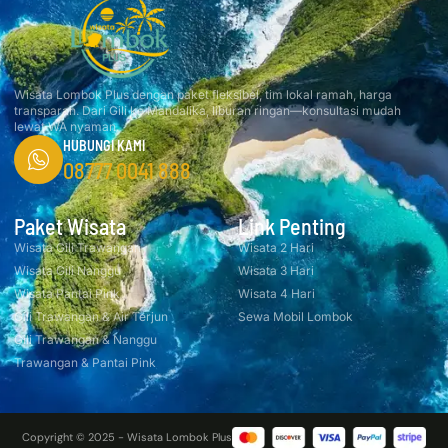
Wisata Lombok Plus dengan paket fleksibel, tim lokal ramah, harga
transparan. Dari Gili ke Mandalika, liburan ringan—konsultasi mudah
lewat WA nyaman.
HUBUNGI KAMI
08777 0041 888
Paket Wisata
Link Penting
Wisata Gili Trawangan
Wisata 2 Hari
Wisata Gili Nanggu
Wisata 3 Hari
Wisata Pantai Pink
Wisata 4 Hari
Gili Trawangan & Air Terjun
Sewa Mobil Lombok
Gili Trawangan & Nanggu
Trawangan & Pantai Pink
Copyright © 2025 - Wisata Lombok Plus