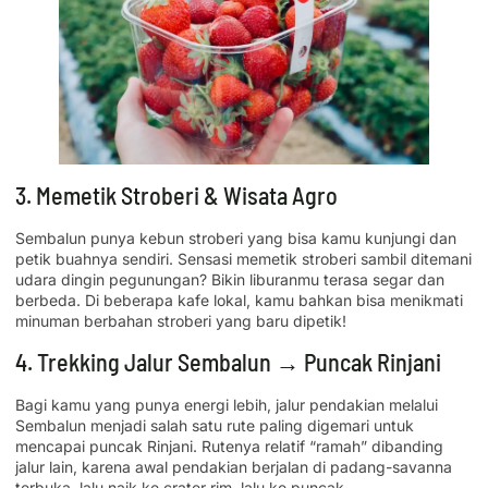
3. Memetik Stroberi & Wisata Agro
Sembalun punya kebun stroberi yang bisa kamu kunjungi dan
petik buahnya sendiri. Sensasi memetik stroberi sambil ditemani
udara dingin pegunungan? Bikin liburanmu terasa segar dan
berbeda. Di beberapa kafe lokal, kamu bahkan bisa menikmati
minuman berbahan stroberi yang baru dipetik!
4. Trekking Jalur Sembalun → Puncak Rinjani
Bagi kamu yang punya energi lebih, jalur pendakian melalui
Sembalun menjadi salah satu rute paling digemari untuk
mencapai puncak Rinjani. Rutenya relatif “ramah” dibanding
jalur lain, karena awal pendakian berjalan di padang-savanna
terbuka, lalu naik ke crater rim, lalu ke puncak.