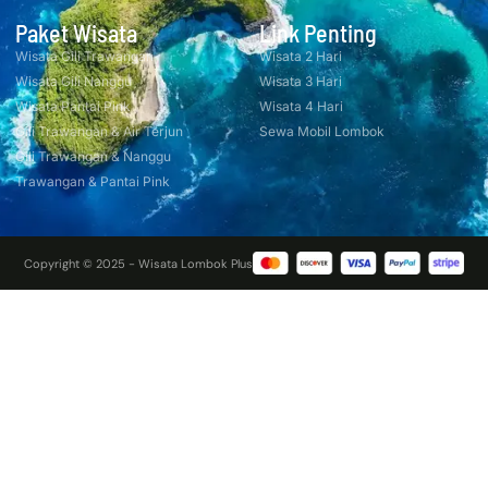
Paket Wisata
Link Penting
Wisata Gili Trawangan
Wisata 2 Hari
Wisata Gili Nanggu
Wisata 3 Hari
Wisata Pantai Pink
Wisata 4 Hari
Gili Trawangan & Air Terjun
Sewa Mobil Lombok
Gili Trawangan & Nanggu
Trawangan & Pantai Pink
Copyright © 2025 - Wisata Lombok Plus