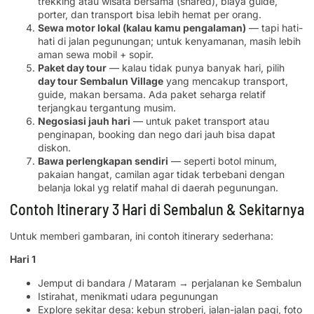
trekking atau wisata bersama (shared), biaya guide,
porter, dan transport bisa lebih hemat per orang.
Sewa motor lokal (kalau kamu pengalaman)
— tapi hati-
hati di jalan pegunungan; untuk kenyamanan, masih lebih
aman sewa mobil + sopir.
Paket day tour
— kalau tidak punya banyak hari, pilih
day tour Sembalun Village
yang mencakup transport,
guide, makan bersama. Ada paket seharga relatif
terjangkau tergantung musim.
Negosiasi jauh hari
— untuk paket transport atau
penginapan, booking dan nego dari jauh bisa dapat
diskon.
Bawa perlengkapan sendiri
— seperti botol minum,
pakaian hangat, camilan agar tidak terbebani dengan
belanja lokal yg relatif mahal di daerah pegunungan.
Contoh Itinerary 3 Hari di Sembalun & Sekitarnya
Untuk memberi gambaran, ini contoh itinerary sederhana:
Hari 1
Jemput di bandara / Mataram → perjalanan ke Sembalun
Istirahat, menikmati udara pegunungan
Explore sekitar desa: kebun stroberi, jalan-jalan pagi, foto