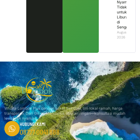
Nyaman
Tidak
untuk
Liburan
di
Senggigi?
August 2,
2026
Wisata Lombok Plus dengan paket fleksibel, tim lokal ramah, harga
transparan. Dari Gili ke Mandalika, liburan ringan—konsultasi mudah
lewat WA nyaman.
HUBUNGI KAMI
08777 0041 888