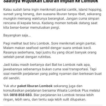
Saatnya Wujudkan Liburan Impian ke Lombok
Kalau sudah lama ingin menikmati pantai cantik, island hopping,
sunset yang tenang, dan suasana liburan tanpa ribet, sekarang
mungkin memang waktunya berangkat. Jangan cuma simpan
rencana di kepala terus. Kadang momen terbaik datang saat
kita benar-benar memutuskan pergi.
Bayangkan saja…
Pagi melihat laut biru Lombok. Sore menikmati angin pantai.
Malam makan seafood sambil dengar suara ombak kecil.
Rasanya sederhana, tapi justru itu yang dicari banyak orang
setelah penat dengan rutinitas.
Jadi kalau masih bertanya dari Bali ke Lombok naik apa,
jawabannya sebenarnya bukan cuma soal transportasi. Tapi
soal memilih perjalanan yang paling nyaman dan berkesan buat
diri sendiri.
Yuk atur
paket liburan Lombok
sekarang juga dan
konsultasikan perjalanan bersama Wisata Lombok Plus melalui
WA
0818 858 683
. Biar perjalanan ke Lombok terasa lebih
ringan, lebih seru, dan tentu saja lebih sulit dilupakan.