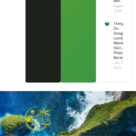
Asri
August 1,
2026
Things to
Do
Senggigi
Lombok:
Menikmati
Sisi Lain
Pesisir
Barat
July 30,
2026