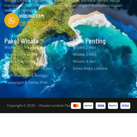
Wisata Lombok Plus dengan paket fleksibel, tim lokal ramah, harga
transparan. Dari Gili ke Mandalika, liburan ringan—konsultasi mudah
lewat WA nyaman.
HUBUNGI KAMI
08777 0041 888
Paket Wisata
Link Penting
Wisata Gili Trawangan
Wisata 2 Hari
Wisata Gili Nanggu
Wisata 3 Hari
Wisata Pantai Pink
Wisata 4 Hari
Gili Trawangan & Air Terjun
Sewa Mobil Lombok
Gili Trawangan & Nanggu
Trawangan & Pantai Pink
Copyright © 2025 - Wisata Lombok Plus