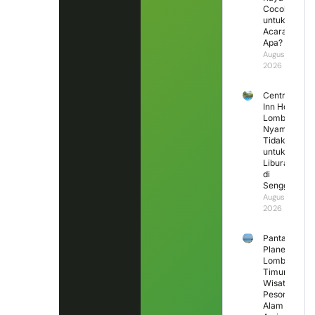
Cocok
untuk
Acara
Apa?
August 3,
2026
Central
Inn Hotel
Lombok,
Nyaman
Tidak
untuk
Liburan
di
Senggigi?
August 2,
2026
Pantai
Planet
Lombok
Timur,
Wisata
Pesona
Alam