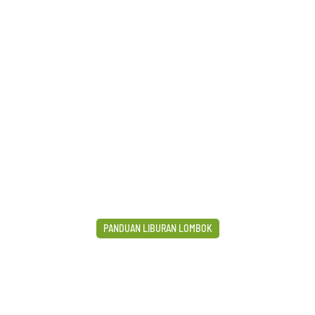
 HARI
WISATA 3 HARI
WISATA 4 HARI
SEWA MOBIL LOMB
PANDUAN LIBURAN LOMBOK
KING RINJANI MUDAH & 
April 2, 2026
No Comments